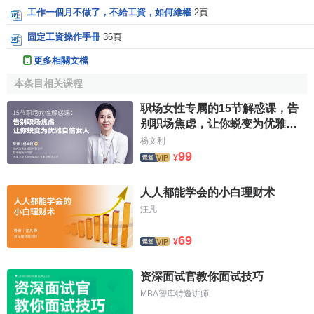
工作一個月不做了，不給工資，如何維權
2頁
固定工資操作手冊
36頁
更多相關文檔
本条目相关课程
职场女性专属的15节解惑课，告
别职场焦虑，让你蜕变为优雅自
信女人！
杨文利
99
¥
人人都能学会的小白理财术
汪凡
69
¥
资深面试官教你面试技巧
MBA智库特邀讲师