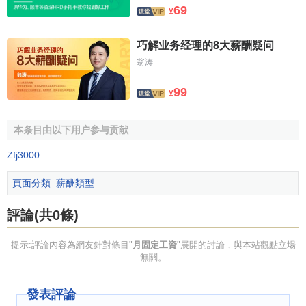
69
¥
巧解业务经理的8大薪酬疑问
翁涛
99
¥
本条目由以下用户参与贡献
Zfj3000
.
頁面分類
:
薪酬類型
評論(共0條)
提示:評論內容為網友針對條目"
月固定工資
"展開的討論，與本站觀點立場
無關。
發表評論