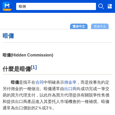
繁体中文
简体中文
暗傭
暗傭(Hidden Commission)
[1]
什麼是暗傭
暗傭
是指不在
合同
中明確表示
佣金率
，而是按事先約定
另付佣金的一種做法。暗傭通常由
出口商
向成功完成一筆交
易的買方代理支付，以此作為買方代理提供有關競爭性售價
和提供出口商產品進入其委托人市場機會的一種補償。暗傭
通常為出口價款的2％或3％。