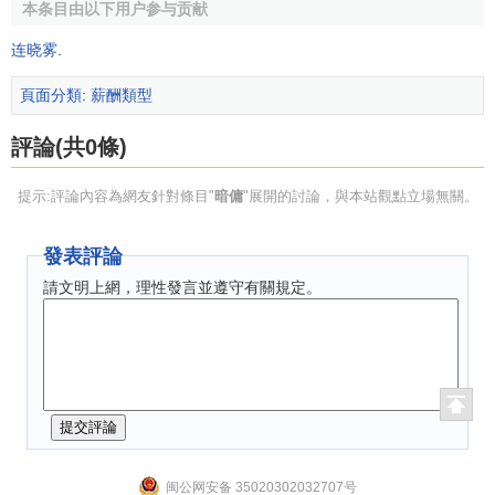
本条目由以下用户参与贡献
连晓雾
.
頁面分類
:
薪酬類型
評論(共0條)
提示:評論內容為網友針對條目"
暗傭
"展開的討論，與本站觀點立場無關。
發表評論
請文明上網，理性發言並遵守有關規定。
闽公网安备 35020302032707号