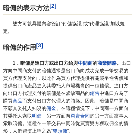
[2]
暗傭的表示方法
雙方可就具體內容簽訂“付傭協議”或“代理協議”加以規
定。
[3]
暗傭的作用
1．暗傭是進口方或出口方給與
中間商
的
商業賄賂
。
出口
方向中間商支付的暗傭通常是出口商向成功完成一筆交易的
買方代理支付的，以此作為買方代理提供有關競爭性售價和
提供出口商產品進入其委托人市場機會的一種補償。進口方
向出口方代理支付的暗傭是在緊缺商品的
銷售
中進口方為了
購買
商品
而支付出口方代理人的賄賂。因此，暗傭是中間商
不願其委托人知曉的
佣金
。在這種情況下，中間商一方面向
其委托人索取
明傭
，另一方面向
買賣合同
的另一方面當事人
索取暗傭。這種在一筆交易中同時從買賣雙方獲取佣金的情
形，人們習慣上稱之為“
雙頭傭
”。