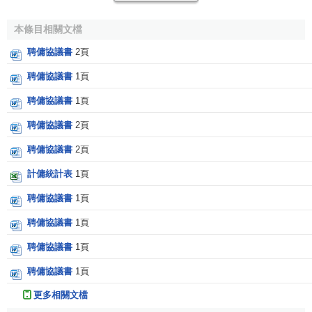
社,2003年09月第1版.
↑
365天英語口語大全 商貿口語 業務流程篇視頻版.齊
本條目相關文檔
魯電子音像出版社,2010.01.
聘傭協議書
2頁
↑
尹夢霞.明傭與暗傭的作用及合法性探討[J].北方經
貿,2007,(第10期).
聘傭協議書
1頁
聘傭協議書
1頁
聘傭協議書
2頁
聘傭協議書
2頁
計傭統計表
1頁
聘傭協議書
1頁
聘傭協議書
1頁
聘傭協議書
1頁
聘傭協議書
1頁
更多相關文檔