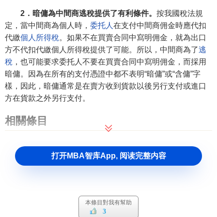
2．暗傭為中間商逃稅提供了有利條件。
按我國稅法規
定，當中間商為個人時，
委托人
在支付中間商佣金時應代扣
代繳
個人所得稅
。如果不在買賣合同中寫明佣金，就為出口
方不代扣代繳個人所得稅提供了可能。所以，中間商為了
逃
稅
，也可能要求委托人不要在買賣合同中寫明佣金，而採用
暗傭。因為在所有的支付憑證中都不表明“暗傭”或“含傭”字
樣，因此，暗傭通常是在賣方收到貨款以後另行支付或進口
方在貨款之外另行支付。
相關條目
明傭
打开MBA智库App, 阅读完整内容
累計佣金
參考文獻
本條目對我有幫助
↑
王明明主編.國際貿易理論與實務.機械工業出版
3