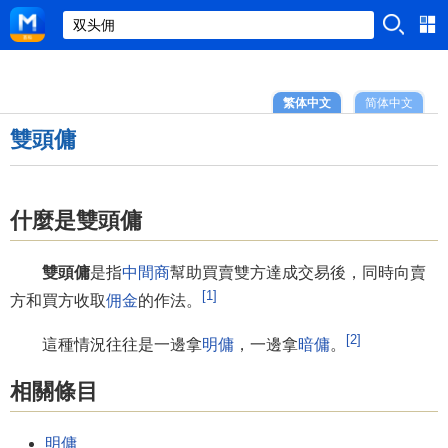
繁体中文
简体中文
雙頭傭
什麼是雙頭傭
雙頭傭
是指
中間商
幫助買賣雙方達成交易後，同時向賣
[1]
方和買方收取
佣金
的作法。
[2]
這種情況往往是一邊拿
明傭
，一邊拿
暗傭
。
相關條目
明傭