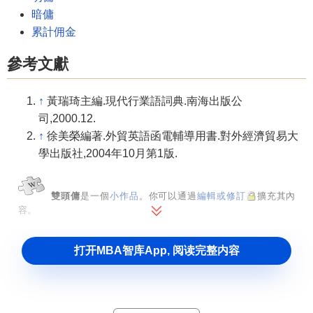
暗傭
累計佣金
參考文獻
↑
黃瑞琦主編.現代行業語詞典.南海出版公
司,2000.12.
↑
徐美榮編著.外貿英語函電輔導用書.對外經濟貿易大
學出版社,2004年10月第1版.
雙頭傭
是一個
小作品
。你可以通過
編輯或修訂
擴充其內
容。
打开MBA智库App, 阅读完整内容