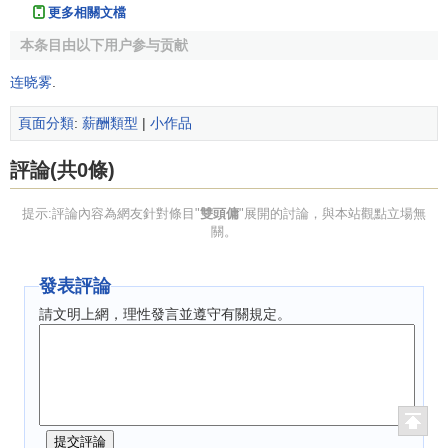
更多相關文檔
本条目由以下用户参与贡献
连晓雾
.
頁面分類
:
薪酬類型
|
小作品
評論(共0條)
提示:評論內容為網友針對條目"
雙頭傭
"展開的討論，與本站觀點立場無
關。
發表評論
請文明上網，理性發言並遵守有關規定。