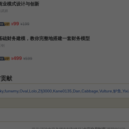
商业模式设计与创新
朱武祥
99
199
¥
¥
基础财务建模，教你完整地搭建一套财务模型
王钊
499
599
¥
¥
与贡献
ky
,
funwmy
,
Oval
,
Lolo
,
Zfj3000
,
Kane0135
,
Dan
,
Cabbage
,
Vulture
,
鲈鱼
,
Yixi