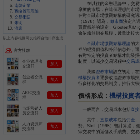
在以往的金融理論中，交易制
南韓企業
摩擦的市場，在這個理想的市場
戰略管理理論
在對金融市場微觀結構的研究過程
交易術語
（1978）認為，
做市商
決定合適
朱明
買賣價差的設定；Glosten和M
流家
會依賴於指令規模，數量比較大的
以上内容根据网友推荐自动排序生成
金融市場微觀結構理論
的大
券的經濟價值和外部信息外，還
官方社群
有對特定的投資者結構才能發揮
制度，以減少交易過程中
交易成
企业管理者
加入
交流群
我國
證券市場
設立初期，在
创业者交流
機構投資者
逐步改進證券市場投
加入
群
行多樣化的交易制度，推行大宗
AIGC交流
價格形成：
機構投資
加入
群
市场营销人
一般而言，交易成本包括
直接
加入
员交流群
其中，
直接成本
包括
佣金
、
人力资源师
勢。Stoll（1995）曾計算
加入
交流群
宗交易中的返傭及手續費、交易