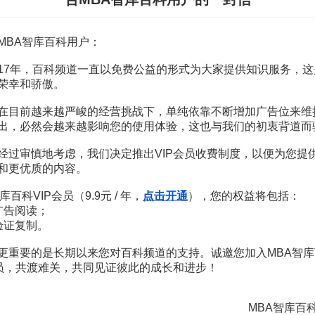
監管彌補制度缺陷
交易的透明度，對於中小投資者來說，有失公平。這反映了交易制度目
MBA智库百科用户：
效率
17年，百科频道一直以免费公益的形式为大家提供知识服务，这
場的效率主要包括以下幾個方面：①信息效率，也稱價格效率。②價格
荣幸和骄傲。
場來講是最重要的，後兩種效率是信息效率在不同層面的表現形式。對一
這不僅包括直接成本，還包括落後的技術、過時的規則、較差的信息傳導
在目前越来越严峻的经营挑战下，单纯依靠不断增加广告位来维
形成。成本最可能的影響是使得交易價格不能完全、立即地反映所有可能
出，必然会越来越影响您的使用体验，这也与我们的初衷背道而
觀點來看，一個較低的交易成本是股票市場有效率的標誌。大宗交易制度
经过审慎地考虑，我们决定推出VIP会员收费制度，以便为您提
公平
和更优质的内容。
和針對不同投資者設定不同的
信息披露規則
降低了透明度反映了作為交
库百科VIP会员（9.9元 / 年，
点击开通
），您的权益将包括：
徹底犧牲公平，各交易所在以喪失部分公平為代價換取
市場效率
的同時
广告阅读；
定交易必須在場內執行；大宗交易一旦成交必須立即向交易所報告所有的
验证复制。
監控，從而保證交易委托的合法性和合規性；採用延遲交易報告制度，儘
更重要的是长期以来您对百科频道的支持。诚邀您加入MBA智库
策目標來看，解決這兩者的矛盾還需要擴大證券監管的範圍，並統一監
，促進證券機構日常監督、
現場檢查
和
外部審計
的有機結合，實現管理手
会员，共渡难关，共同见证彼此的成长和进步！
監管的國際合作要不斷加強，特別是證券法規監管、行業約束和
市場約束
MBA智库百