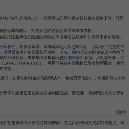
速執行會引起價格上升，大額賣出訂單的迅速執行會使價格下降。訂單
的搜尋成本的話，投資者也許更願意接受非最優價格。
易執行延遲和信息延遲的風險在市場短期波動劇烈的情況下更加顯著。
令
執行的，則搜索成本、延遲成本也可以忽略不計，所以散戶的交易成
，
機構投資者
的情況要複雜的多。首先，
機構投資者
的佣金成本往往已
單如分割執行，則市場的不斷變化使得
成本分析
必須引入動態分析，那
sley O‘hara 1992）。可見間接成本對機構投資者影響巨大，他們
易策略。
0）的研究證明，如果能夠降低市場影響成本（包括買賣價差），考慮到無法消除
交易不能通過正常規模的交易制度完成，而需要一個專門的大宗交易制
[
編輯
]
度在信息披露方面要有特殊的安排，這是由於機構投資者對透明度、即