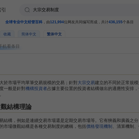
索引
全球专业中文经管百科
，由
121,994
位网友共同编写而成，共计
436,155
个条目
收藏
简体中文
繁体中文
手机看条目
大於市場平均單筆交易規模的交易；針對
大宗交易
建立的不同於正常規模
度一般是針對
機構投資者
占據主要位置的投資者結構做出的適應性安排，
。
微觀結構理論
結構，例如是連續交易市場還是定期交易市場等。它有狹義和廣義之分
的市場微觀結構是各種交易制度的總稱，包括
價格發現機制
、清算機制、