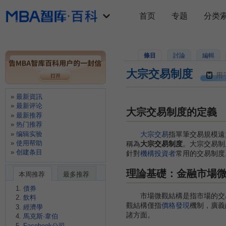
首页
专题
分类
條目
討論
編輯
大宗交易制度
用
最新資訊
最新评论
大宗交易制度的定義
最新推荐
热门推荐
编辑实验
大宗交易
指單筆交易規模遠
使用帮助
稱為
大宗交易制度
。大宗交易制
创建条目
針對
機構投資者
常用的交易制度
理論基礎：金融市場
本周推荐
最多推荐
債券
市場微觀結構是指市場的交易
飲料
觀結構僅指
價格發現
機制，廣義
經濟學
諸方面。
馬克斯·韋伯
Facebook公司