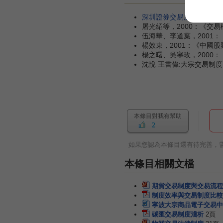
深圳證券交易所
，200
屠光紹等，2000：《交
伍海華、李道葉，2001
楊效東，2001：《中國
楊之曙、吳寧玫，2000
沈悅 王書偉:大宗交易制
本條目對我有幫助
2
如果您認為本條目還有待完善，
本條目相關文檔
期貨交易制度與交易流程
制度效率與交易制度比較
寧波大宗商品電子交易中
碳匯交易制度淺析
2頁