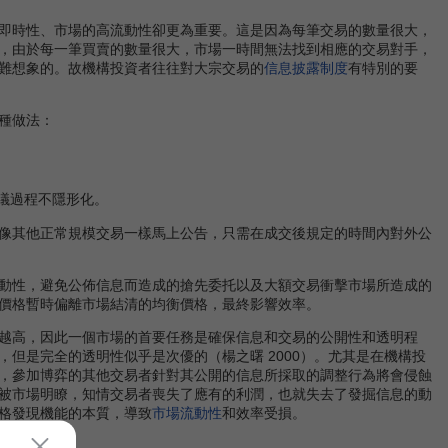
即時性、市場的高流動性卻更為重要。這是因為每筆交易的數量很大，
，由於每一筆買賣的數量很大，市場一時間無法找到相應的交易對手，
難想象的。故機構投資者往往對大宗交易的
信息披露制度
有特別的要
種做法：
議過程不隱形化。
像其他正常規模交易一樣馬上公告，只需在成交後規定的時間內對外公
動性，避免公佈信息而造成的搶先委托以及大額交易衝擊市場所造成的
價格暫時偏離市場結清的均衡價格，最終影響效率。
越高，因此一個市場的首要任務是確保信息和交易的公開性和透明程
但是完全的透明性似乎是次優的（楊之曙 2000）。尤其是在機構投
，參加博弈的其他交易者針對其公開的信息所採取的調整行為將會侵蝕
被市場明瞭，知情交易者喪失了應有的利潤，也就失去了發掘信息的動
格發現機能的本質，導致
市場流動性
和效率受損。