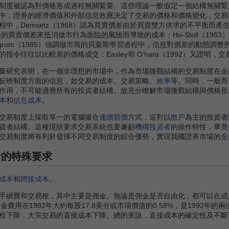
度被認為對價格形成過程無關緊要。這些理論一般假定一個結構無關緊
中，證券的經濟價值和外部信息效應決定了交易的價格和價格變化，交易
中，Demsetz（1968）認為買賣價差由於買賣雙方供求的不平衡而產
的買賣價差來抵消做市行為面臨的風險而導致的成本；Ho-Stoll（19
ilgrom（1985）強調做市商的貝葉斯學習過程中，信息對價差的動態調整所
指令往往以比較差的價格成交；Easley和 O’hara（1992）又證
量研究表明，在一個非理想的市場中，作為市場微觀結構的交易制度在金
反映制度方面的信息，如交易的成本、交易策略、
效率
等。同時，一般而
作用，不可能適應所有的投資者結構。故充分瞭解市場微觀結構與價格形
本
和
信息成本
。
交易制度上採取單一的電腦撮合
連續競價
方式，這對以
散戶
為主的投資者
資者結構。這種現狀要求交易系統也要兼顧
機構投資者
的操作特性，畢竟
交易制度將有利於發揮不同交易制度的綜合優勢，實現我國證券市場的全
者
的特殊要求
成本
和
間接成本
。
手續費和交易稅，其中主要是佣金。無論是佣金是否自由化，都可以在成
過，佣金費用在1982年大約每股17.8美分或市場價值的0.58%，是19
稅下降，大宗交易的直接成本下降。總的來說，直接成本的確定性及不斷