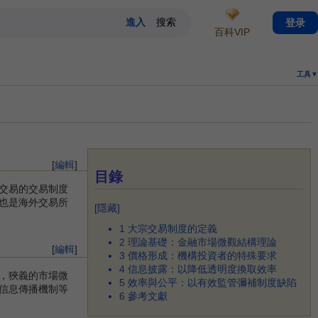
登录
百科VIP
工具▼
[
編輯
]
目錄
交易的交易制度
也是海外交易所
[
隱藏
]
1
大宗交易制度的定義
2
理論基礎：金融市場微觀結構理論
[
編輯
]
3
價格形成：機構投資者的特殊要求
4
信息披露：以降低透明度換取效率
，狹義的市場微
5
效率與公平：以有效監管彌補制度缺陷
信息傳播機制等
6
參考文獻