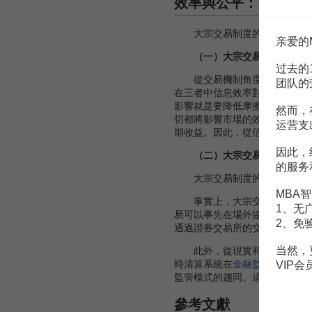
效率與公平：以有效
大宗交易制度的缺點是降低了
亲爱的
（一）大宗交易制度與市場
过去的
從交易機制角度來看，證券市
团队的
在三者中信息效率對一個證券市
影響就是要降低摩擦所導致的，
然而，
切都將影響市場的效率和價格的
运营支
期收益。因此，從信息和操作的
因此，
（二）大宗交易制度與市場
的服务
大宗交易制度的場外議價交易
MBA智
事實上，大宗交易制度並沒有
1、无
易可以事先在場外協商，但都規
2、免
通過證券交易所的交易系統及時
当然，
此外，從現實和交易制度的政
時清算系統在
金融監管
中的運用
VIP
監管模式的趨同。這就要求證券
參考文獻