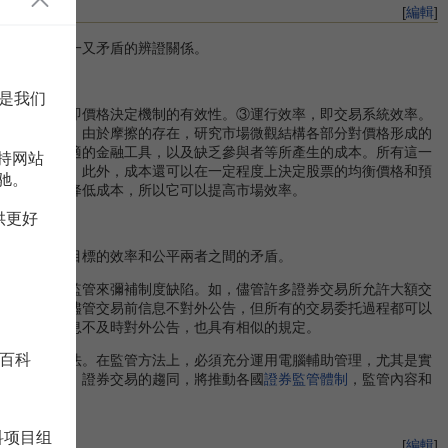
[
編輯
]
標之間既統一又矛盾的辨證關係。
是我们
決定效率，即價格決定機制的有效性。③運行效率，即交易系統效率。
個市場來說，由於摩擦的存在，研究市場微觀結構各部分對價格形成的
機制、不合適的金融工具，以及缺乏參與者等所產生的成本。所有這一
持网站
獲得的信息，此外，成本還可以在一定程度上決定股票的均衡價格和預
驰。
的建立可以降低成本，所以它可以提高市場效率。
供更好
易制度制定目標的效率和公平兩者之間的矛盾。
，都以有效監管來彌補制度缺陷。如，儘管許多證券交易所允許大額交
交易詳情；儘管交易前信息不對外公告，但所有的交易委托過程都可以
管交易後信息不及時對外公告，也具有相似的規定。
百科
管標準和方法。在監管方法上，必須充分運用電腦輔助管理，尤其是實
段的現代化。證券交易的趨同，將推動各國
證券監管體制
，監管內容和
方面的結合。
科项目组
[
編輯
]