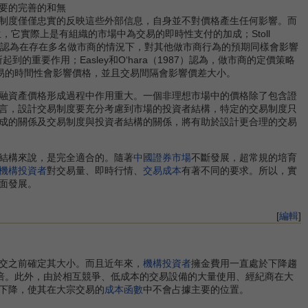
要的完善的和無
制度僅僅忠實的反映這些外部信息，自身並不對價格產生任何影響。而
生，它實際上是有組織的市場中為交易的即時性支付的加成；Stoll
83）認為在存在多名做市商的情況下，對其他做市商行為的預期同樣會影響
起到的重要作用；Easley和O‘hara（1987）認為，做市商的定價策略
明，交易的時間性會影響價格，並且交易間隔會影響價差大小。
融資產價格形成過程中作用重大。一個非理想市場中的價格除了包含證
言，設計交易制度要充分考慮到市場的投資者結構，特定的交易制度只
成的關係及交易制度與投資者結構的關係，將有助於設計更合理的交易
結構來說，是完全適合的。隨著
中國證券市場
不斷發展，超常規的培育
機構投資者
對交易量、即時行情、
交易成本
有著不同的要求。所以，實
面發展。
[
編輯
]
交之前確定其大小。而且近年來，
機構投資者
擁金費用一直處於下降趨
92年的兩倍。此外，由於相互競爭、低成本的交易設備的大量使用、經紀商在大
下降，使其在大宗交易的
成本函數
中不會占據主要的位置。