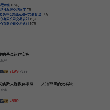
易流程
158頁
易行為與交易制度
9頁
子交易中心業務組織和交易管理
31頁
心有限公司交易規則
19頁
心有限公司交易規則
19頁
并购基金运作实务
尤挺辉
199
299
¥
¥
实战派大咖教你掌握——大道至简的交易法
汪金华
599
¥