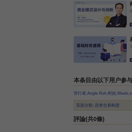
本条目由以下用户参
苦行者
,
Angle Roh
,
村姑
,
Wwdz
,
s
頁面分類
:
證券交易制度
評論(共0條)