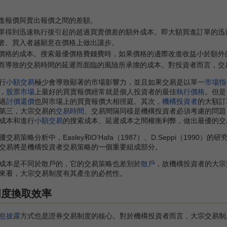
進報價與賣出報價之間的差額。
單得到迅速執行後引起的超過買賣價差的額外成本。即大額買進訂單的迅
者、買入者越願意在價格上做出讓步。
價格的成本。搜索最優價格費錢費時，如果價格的邊際改進收益小於額外
而導致的交易時間的延遲而面臨的風險所承擔的成本。對投資者而言，交
行
小額交易
極少會導致顯著的市場影響力，並且如果交易是以單一
市場指
，
股票市場
上最好的買賣報價經常就是個人投資者的最佳
執行價格
。但是
過
討價還價
也與市場上的買賣報價大相徑庭。其次，
機構投資者
的大額訂
第三，大宗交易的
交易時間
、交易間隔同樣是機構投資者必須考慮的問題（Ea
成本和進行
小額交易
的搜索成本、延遲成本之間權衡利弊，做出最優的交
略分析中，Easley和O‘Hafa（1987）、D.Seppi（199
交易將是機構投資者交易策略的一個重要組成部分。
本是不同於散戶的，它的交易策略也差別於
散戶
，故機構投資者的大宗
來看，大宗交易制度有其產生的必然性。
明度換取效率
息披露
方式也是證券交易制度的核心。對於機構投資者而言，大宗交易制