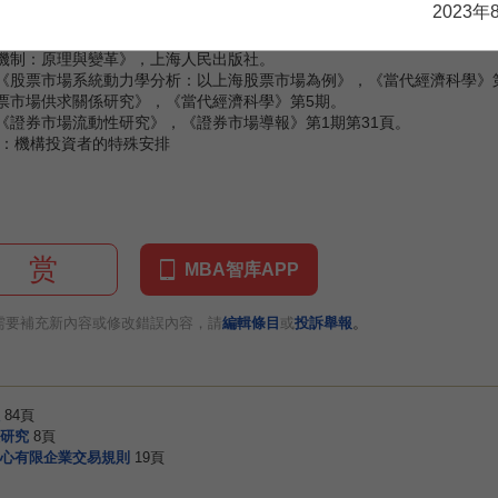
2023年
2：《深圳證券交易所大宗交易實施細則》，《
中國證券報
》2月26日第4版。
易機制：原理與變革》，上海人民出版社。
：《股票市場系統動力學分析：以上海股票市場為例》，《當代經濟科學》
股票市場供求關係研究》，《當代經濟科學》第5期。
：《證券市場流動性研究》，《證券市場導報》第1期第31頁。
度：機構投資者的特殊安排
赏
MBA智库APP
。
需要補充新內容或修改錯誤內容，請
編輯條目
或
投訴舉報
84頁
研究
8頁
心有限企業交易規則
19頁