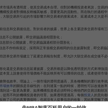
市場具有透明度，使其交易成本合理。但對於機構投資者來說，交易的
機構投資者對價格反映極其敏感，需要更高的流動性。而在執行的過程中
，大額交易所引起的市場影響力和交易者的搜索成本、延遲成本之大是不
信息和交易後信息。對於前者的披露，世界上各主要證券交易市場有三
信息不公開披露，即交易協議過程隱形化；
信息部分公開披露，即交易協議過程部分隱形化；
信息不作特殊規定，採用與正常規模交易相同的信息披露制度，即交易協
證券交易市場建立了延遲交易報告制度，即允許大額交易在成交後不必
化還是交易後信息延遲披露，交易所都是以降低透明度的方式來增強流
從本質上說會使得市場價格不能反映所有可以獲得的信息，或者使得市場
降低效率。理論上，一個市場的透明度越高，其各種機制的運行效率就
市場效率
的關係是非線性的：在到達某一點的時候，透明性可以改進效率，
識到這一點更為重要。如果機構投資者必須即時公佈他們的交易活動狀況
，從而不利於機構投資者的培育。如果透明度過高，每個
投資人
的意向都
反映了公司的真實價值時，也就沒有人從事信息的收集，其結果背離了價
告MBA智库百科用户的一封信