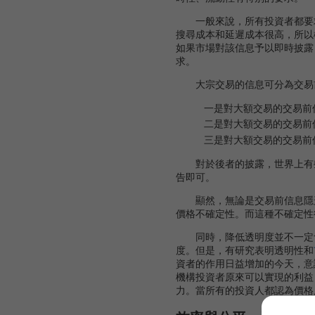
一般來說，所有投資者都要求
搜尋成本和延遲成本很高，所以
如果市場對該信息予以即時披露
求。
大宗交易的信息可分為交易前
一是對大額交易的交易前
二是對大額交易的交易前
三是對大額交易的交易前
對於後者的披露，世界上有些
告即可。
顯然，無論是交易前信息隱形
價格不確定性。而這種不確定性
同時，降低透明度並不一定會
度。但是，有研究表明透明性和
資者的作用日益增加的今天，意
機構投資者原來可以實現的利益
力。當所有的投資人都認為價格