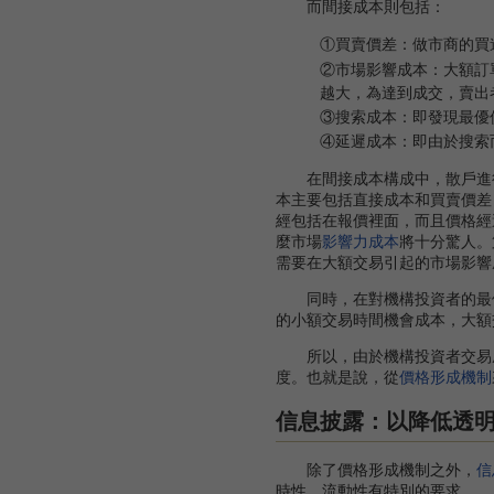
而間接成本則包括：
①買賣價差：做市商的買
②市場影響成本：大額訂
越大，為達到成交，賣出
③搜索成本：即發現最優
④延遲成本：即由於搜索
在間接成本構成中，散戶進
本主要包括直接成本和買賣價差
經包括在報價裡面，而且價格經
麼市場
影響力成本
將十分驚人。
需要在大額交易引起的市場影響
同時，在對機構投資者的最優交易策
的小額交易時間機會成本，大額
所以，由於機構投資者交易成
度。也就是說，從
價格形成機制
信息披露：以降低透
除了價格形成機制之外，
信
時性、流動性有特別的要求。