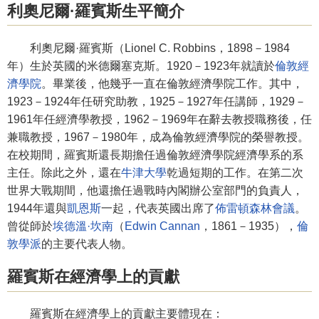
利奧尼爾·羅賓斯生平簡介
利奧尼爾·羅賓斯（Lionel C. Robbins，1898－1984
年）生於英國的米德爾塞克斯。1920－1923年就讀於
倫敦經
濟學院
。畢業後，他幾乎一直在倫敦經濟學院工作。其中，
1923－1924年任研究助教，1925－1927年任講師，1929－
1961年任經濟學教授，1962－1969年在辭去教授職務後，任
兼職教授，1967－1980年，成為倫敦經濟學院的榮譽教授。
在校期間，羅賓斯還長期擔任過倫敦經濟學院經濟學系的系
主任。除此之外，還在
牛津大學
乾過短期的工作。在第二次
世界大戰期間，他還擔任過戰時內閣辦公室部門的負責人，
1944年還與
凱恩斯
一起，代表英國出席了
佈雷頓森林會議
。
曾從師於
埃德溫·坎南
（
Edwin Cannan
，1861－1935），
倫
敦學派
的主要代表人物。
羅賓斯在經濟學上的貢獻
羅賓斯在經濟學上的貢獻主要體現在：