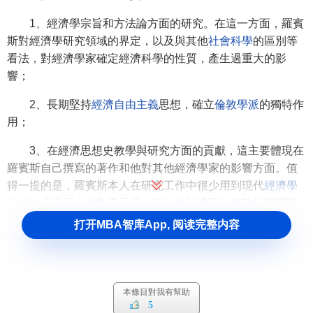
1、經濟學宗旨和方法論方面的研究。在這一方面，羅賓
斯對經濟學研究領域的界定，以及與其他
社會科學
的區別等
看法，對經濟學家確定經濟科學的性質，產生過重大的影
響；
2、長期堅持
經濟自由主義
思想，確立
倫敦學派
的獨特作
用；
3、在經濟思想史教學與研究方面的貢獻，這主要體現在
羅賓斯自己撰寫的著作和他對其他經濟學家的影響方面。值
得一提的是，羅賓斯本人在研究工作中很少用到現代
經濟學
分析
中必不可少的數學工具，但在他領導下的倫敦經濟學院
卻成為當時研究經濟計量理論的中心。
打开MBA智库App, 阅读完整内容
羅賓斯的主要著作
羅賓斯的主要的著作有：
本條目對我有幫助
5