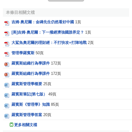
<<論經濟科學的性質與意義>>（1932年）
本條目相關文檔
<<大蕭條>>（1934年）
吉姆·奧尼爾：金磚先生仍然看好中國
1頁
<<經濟計劃和國際秩序>>（1937年）
[美]吉姆·奧尼爾：下一撥經濟強國誰界定？
1頁
<<階級衝突的經濟根源>>（1939年）
大鯊魚奧尼爾的理財經：不打快攻+打陣地戰
2頁
<<戰爭的經濟原因>>（1939年）
管理學羅賓斯
50頁
<<和平與戰爭時期的經濟問題>>（1947年）
羅賓斯組織行為學課件
172頁
<<英國古典政治經濟學的濟政策理論>>（1952年）
羅賓斯組織行為學課件
172頁
<<經濟思想中的經濟發展理論>>（1968年）
羅賓斯管理學概要
25頁
<<現代經濟理論的演變>>（1970年）
羅賓斯筆記(第七版）
49頁
<<反通貨膨脹>>（1979年）等
羅賓斯《管理學》知識
85頁
羅賓斯管理學答案
20頁
更多相關文檔