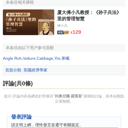
本条目相关课程
厦大傅小凡教授：《孙子兵法》
里的管理智慧
傅小凡
129
¥
本条目由以下用户参与贡献
Angle Roh
,
Vulture
,
Cabbage
,
Yixi
,
寒曦
.
頁面分類
:
英國經濟學家
評論(共0條)
提示:評論內容為網友針對條目"
利奧尼爾·羅賓斯
"展開的討論，與本站觀點
立場無關。
發表評論
請文明上網，理性發言並遵守有關規定。