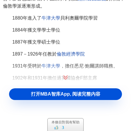
倫敦學派逐漸形成。
1880年進入了
牛津大學
貝利奧爾學院學習
1884年獲文學學士學位
1887年獲文學碩士學位
1897－1926年任教於
倫敦經濟學院
1931年受聘於
牛津大學
，擔任悉尼·鮑爾講師職務。
1902年和1931年擔任過英國協會F部主席
1932－1934年期間擔任過皇家經濟學會會長，並曾榮獲
打开MBA智库App, 阅读完整内容
格拉斯哥大學
名譽法學博士和
曼徹斯特大學
名譽文學博士的
稱號。
坎南在經濟學方面的貢獻
本條目對我有幫助
3