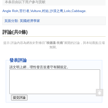
本条目由以下用户参与贡献
坎南的主要著作
Angle Roh
,
苦行者
,
Vulture
,
村姑
,
沙漠之鹰
,
Lolo
,
Cabbage
.
坎南的主要著作有:
頁面分類
:
英國經濟學家
<<初級政治經濟學>>（1888年）
評論(共0條)
<<1776－1848年英國
政治經濟學
中生產與分配理論史
提示:評論內容為網友針對條目"
埃德溫·坎南
"展開的討論，與本站觀點立場
>>（1893年）
無關。
<<英國地方說史>>（1896年）
發表評論
<<經濟展望>>（1912年）
請文明上網，理性發言並遵守有關規定。
<<
國富論
>>（1914年）
<<貨幣：與價格升降的聯繫>>（1918年）
<<經濟理論述評>>（1929年）
<<現代通貨及其價值的調節>>（1931年）
<<經濟大恐慌>>（1933年）等