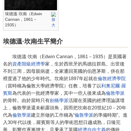
埃德溫·坎南（Edwin
Cannan，1861－
1935）
埃德溫·坎南生平簡介
埃德溫·坎南（Edwin Cannan，1861－1935）是英國著
名的
資產階級經濟學
家，生於西班牙的馬德拉群島。出世後
不到三周，因母親病逝，全家遷回英國的伯恩茅斯，併在那
裡度過了他的少年時代。坎南於1897年起就在
倫敦經濟學院
（當時稱為倫敦大學經濟學院）任教，培養了以
利奧尼爾·羅
賓斯
為代表的一批經濟學家，其中一些人後來成為
倫敦學派
的骨幹。由於當時只有
劍橋學派
活躍在英國的經濟理論講壇
上，倫敦學派還未嶄露頭角，因而把坎南在20世紀10－20年
代為
倫敦學派
建立所做的工作稱為“
倫敦學派
的準備時期”。進
入30年代以後，羅賓斯等人的學術思想日趨成熟，日臻完
善，影響也逐漸增大，且秉承了英國
經濟自由主義
的傳統，