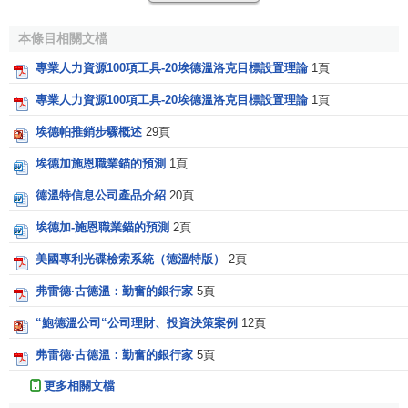
他在經濟學方面的貢獻主要體現在以下幾個方面：
本條目相關文檔
1、經濟學說史方面的教學和科研工作。在這一方面，他
有一些引起人們註意的研究成果。
專業人力資源100項工具-20埃德溫洛克目標設置理論
1頁
專業人力資源100項工具-20埃德溫洛克目標設置理論
1頁
2、編校
亞當·斯密
的有關著作。如他所編輯的<<
國富論
>>，曾一度被認為是最好和最標準的版本。他還在1896年編
埃德帕推銷步驟概述
29頁
輯了斯密在格拉斯哥大學講授法學的講座稿。
埃德加施恩職業錨的預測
1頁
3、傳授傳統的
經濟學理論
，從他教學中所使用的教材、
德溫特信息公司產品介紹
20頁
以及他的經濟理論觀點看，坎南深受英國經濟學傳統理論的
埃德加-施恩職業錨的預測
2頁
影響，並與同一時代著名的經濟學家
馬歇爾
有相近的觀點。
如他在1919年以<<紙英鎊>>為題重新出版的<<金塊報告>>
美國專利光碟檢索系統（德溫特版）
2頁
中，贊同以第一次世界大戰前的匯兌比率恢復
金本位制
，這
弗雷德·古德溫：勤奮的銀行家
5頁
一理論觀點不僅表明瞭坎南在貨幣問題方面的立場，而且直
“鮑德溫公司“公司理財、投資決策案例
12頁
接導致了在以後的年代中與
凱恩斯
的衝突。因此，在他去世
以後，<<
時代
>>周刊在刊登坎南的訃告時，給他冠上了“正統
弗雷德·古德溫：勤奮的銀行家
5頁
經濟學家
”的稱號。也就是他的傳統經濟思想，培養了一代學
更多相關文檔
者，並使他自然地成為
倫敦學派
的奠基者和領袖。