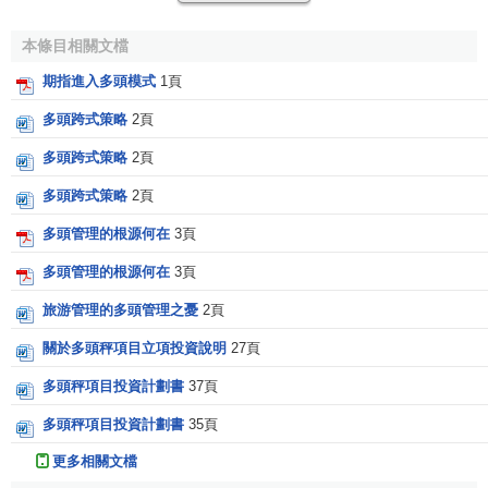
者
估計
證券
、
商品
等有漲價趨勢，先期買進，企圖漲價後售
出，以獲取差額利益。這種投機方式以先買進為基礎，投機
本條目相關文檔
者於未售出前手頭多有了一筆證券或商品，故稱“多頭”。亦指
期指進入多頭模式
1頁
以此種方式進行投機活動的人。與“空頭”相對。 茅盾《子
多頭跨式策略
2頁
夜》十一：“傻孩子！‘多頭’就是買進
公債
，‘空頭’就是賣出。”
茅盾 《子夜》二：“聽說是各項公債庫券一齊猛跌，各人的心
多頭跨式策略
2頁
事便各人不同：‘空頭’們高興得張大了嘴巴笑，‘多頭’們眼淚
多頭跨式策略
2頁
往肚子里吞！”參見“ 空頭 ”、“ 買空
賣空
”。
多頭管理的根源何在
3頁
2. 管理術語
多頭管理的根源何在
3頁
謂多方面，多層次。如：國家日常經濟活動的指揮必須
旅游管理的多頭管理之憂
2頁
集中統一，目前領導多頭、管理分散的狀況必須改變。
關於多頭秤項目立項投資說明
27頁
多頭的特征
多頭秤項目投資計劃書
37頁
多頭秤項目投資計劃書
35頁
1.小型股先發動漲勢，不斷出現新的高價。
更多相關文檔
2.不利股市的消息頻傳，但是股價卻跌不下去時，為多