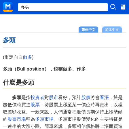
繁体中文
简体中文
多頭
(重定向自
做多
)
多頭（Bull position），也稱做多、作多
什麼是多頭
多頭
是指
投資者
對
股市
看好，預計
股價
將會
看漲
，於是
趁低價時買進
股票
，待股票上漲至某一價位時再賣出，以獲
取差額收益。一般來說，人們通常把股價長期保持上漲勢頭
的
股票市場
稱為
多頭市場
。多頭市場股價變化的主要特征是
一連串的大漲小跌。簡單來說，多頭相信價格將上漲而買進