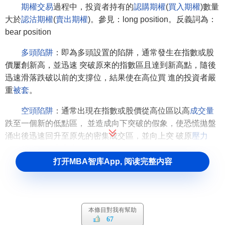
期權交易
過程中，投資者持有的
認購期權
(
買入期權
)數量
大於
認沽期權
(
賣出期權
)。參見：long position。反義詞為：
bear position
多頭陷阱
：即為多頭設置的陷阱，通常發生在指數或股
價屢創新高，並迅速 突破原來的指數區且達到新高點，隨後
迅速滑落跌破以前的支撐位，結果使在高位買 進的投資者嚴
重
被套
。
空頭陷阱
：通常出現在指數或股價從高位區以高
成交量
跌至一個新的低點區， 並造成向下突破的假象，使恐慌拋盤
涌出後迅速回升至原先的密集成交區，並向上突 破原
壓力
線
，使在低點賣出者
踏空
。
打开MBA智库App, 阅读完整内容
關於多頭的不同釋義
1. 交易術語
本條目對我有幫助
資本主義社會和舊中國的交易所中投機方式之一。
投機
67