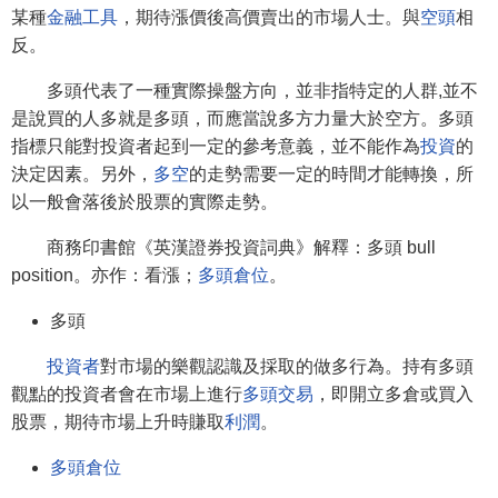
某種
金融工具
，期待漲價後高價賣出的市場人士。與
空頭
相
反。
多頭代表了一種實際操盤方向，並非指特定的人群,並不
是說買的人多就是多頭，而應當說多方力量大於空方。多頭
指標只能對投資者起到一定的參考意義，並不能作為
投資
的
決定因素。另外，
多空
的走勢需要一定的時間才能轉換，所
以一般會落後於股票的實際走勢。
商務印書館《英漢證券投資詞典》解釋：多頭 bull
position。亦作：看漲；
多頭倉位
。
多頭
投資者
對市場的樂觀認識及採取的做多行為。持有多頭
觀點的投資者會在市場上進行
多頭交易
，即開立多倉或買入
股票，期待市場上升時賺取
利潤
。
多頭倉位