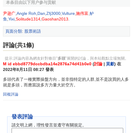
本条目由以下用户参与贡献
頭買進時機。
尹逊广
,
Angle Roh
,
Dan
,
Zfj3000
,
Vulture
,
施伟富
,
鲈
3.
利多
消息在報章雜誌上宣佈時，股價即上漲。
鱼
,
Yixi
,
Solitude1314
,
Gaoshan2013
.
4.股價不斷地以大幅上揚，小幅回擋再大幅上揚的方式
頁面分類
:
股票術語
波段推高。
評論(共1條)
5.個股不斷以板塊輪漲的方式將指數節節推高。
提示:評論內容為網友針對條目"
多頭
"展開的討論，與本站觀點立場無關。
6.人氣不斷地彙集，投資人追高的意願強烈。
M id ebbd8779dccbdba14e2876a74d41b0e0
(
討論
|
貢獻
) 在
2022年8月11日 08:27 發表
7.新開戶的人數不斷增加，新資金源源不斷涌入。
多頭代表了一種實際操盤方向，並非指特定的人群,並不是說買的人多
8.法人機構、大戶買進。
就是多頭，而應當說多方力量大於空方。
回複評論
9.
除息
、
除權
的股票很快地就能
填息
或
填權
。
10.
移動平均線
均呈
多頭排列
，日、周、月、季線呈平行
向上排列。
發表評論
請文明上網，理性發言並遵守有關規定。
11.6日
RSI
介入50-90之間。