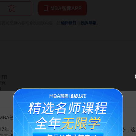
赏
MBA智库APP
。
需要補充新內容或修改錯誤內容，請
編輯條目
或
投訴舉報
1頁
2頁
頁
29頁
告MBA智库百科用户的一封信
計劃
15頁
MBA智库百科用户：
17年，百科频道一直以免费公益的形式为大家提供知识服务，这
荣幸和骄傲。