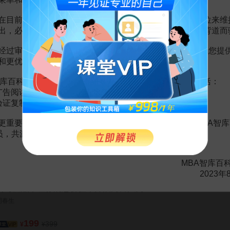
上市最新法律问题解析
周璇
在目前越来越严峻的经营挑战下，单纯依靠不断增加广告位来维
出，必然会越来越影响您的使用体验，这也与我们的初衷背道而
199
¥
经过审慎地考虑，我们决定推出VIP会员收费制度，以便为您提
和更优质的内容。
全面解析华为股权激励五大方案
卓雄华
库百科VIP会员（9.9元 / 年，
点击开通
），您的权益将包括：
广告阅读；
299
299
¥
¥
验证复制。
更重要的是长期以来您对百科频道的支持。诚邀您加入MBA智库
解密华为内部股激励方案
会员，共渡难关，共同见证彼此的成长和进步！
卓雄华
99
MBA智库百
2023年
公司金融，让你洞悉价值，开启财富大门
周春生
199
399
¥
¥