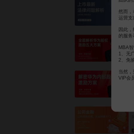
然而，
运营支
因此，
的服务
MBA智
1、无
2、免
当然，
VIP
¥