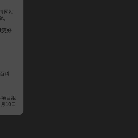
持网站
驰。
供更好
百科
科项目组
8月10日