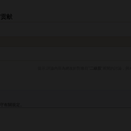
与贡献
提示:評論內容為網友針對條目"
二線股
"展開的討論，與
守有關規定。