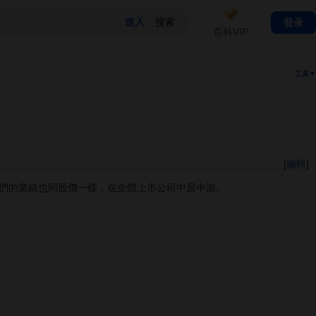
登录
百科VIP
工具▼
[
編輯
]
們的業績也同股價一樣，在全體上市公司中居中游。