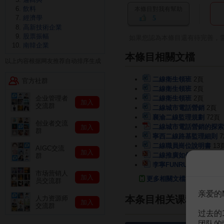
飲料
本條目對我有幫助
經濟學
5
高新技術企業
股票振幅
如果您認為本條目還有待完善，
南韓企業
本條目相關文檔
以上内容根据网友推荐自动排序生成
二線衛生領班
2頁
官方社群
二線衛生領班
2頁
二線衛生領班
2頁
企业管理者
加入
交流群
二線城市電話營銷
2頁
襄渝二線監理規劃
72頁
创业者交流
二線城市電話營銷的探索
加入
群
寧西二線路基監理細則
7
二線職員崗位說明書
13
AIGC交流
加入
二線推廣如何貫徹執行力
群
李寧FUNRUN二線市場
市场营销人
加入
更多相關文檔
员交流群
亲爱的
本条目相关课程
人力资源师
加入
交流群
过去的
团队的