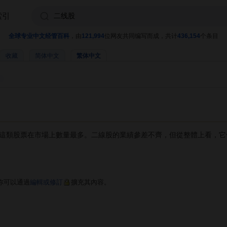
索引
全球专业中文经管百科
，由
121,994
位网友共同编写而成，共计
436,154
个条目
收藏
简体中文
繁体中文
這類股票在市場上數量最多。二線股的業績參差不齊，但從整體上看，它
你可以通過
編輯或修訂
擴充其內容。