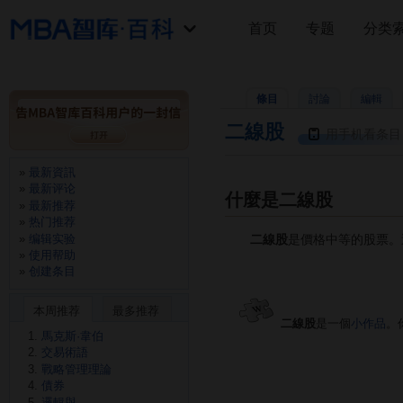
首页
专题
分类
條目
討論
編輯
二線股
用手机看条目
最新資訊
最新评论
什麼是二線股
最新推荐
热门推荐
编辑实验
二線股
是價格中等的股票。
使用帮助
创建条目
本周推荐
最多推荐
二線股
是一個
小作品
。
馬克斯·韋伯
交易術語
戰略管理理論
債券
邏輯與