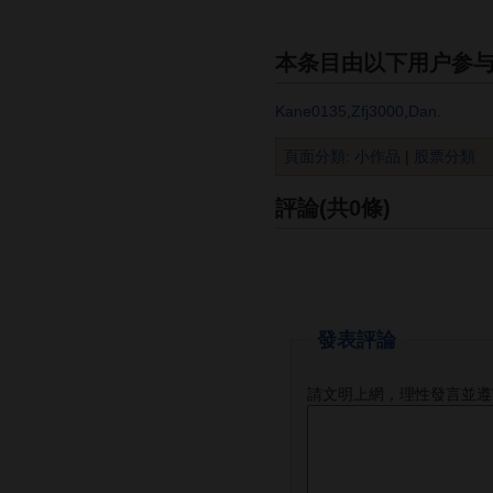
本条目由以下用户参
Kane0135
,
Zfj3000
,
Dan
.
頁面分類
:
小作品
|
股票分類
評論(共0條)
發表評論
請文明上網，理性發言並遵