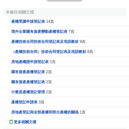
(5)
企業對外投資
情況。其內容包括
接受
投資單位的名
本條目相關文檔
稱、地址、所屬行業、投資金額等，據此可以瞭解企業對外
產權受讓申請登記表
14頁
投資的去向及所享有的權益。
境外企業國有資產變動產權登記表
7頁
(6)審查意見。其內容企業主管部門的審查意見以及產權
產權技術合同技術合同登記表及培訓教材
9頁
登記主管機關是否准予領取
產權證
的審定意見。
（產權技術合同）技術合同登記表及培訓教材
8頁
2．變動產權登記表的內容
房地產權證申請登記表
1頁
(1)
企業產權變動
前的一般情況。其具體內容同占有
產權
國有資產產權登記表
2頁
登記表
。
國有資產產權登記表
2頁
(2)企業發生變動的有關事項。其內容包括企業實收資
什麼是產權登記管理
2頁
本、國家資本、國有法人資本、國家資本應享有的權益、國
產權登記申請表
3頁
有法人資本應享有的權益的變動晴況；
企業名稱
、
法定代表
人
、地址、主管部門變動的情況等。
房地產登記與全部產權和部分產權的關係
1頁
更多相關文檔
(3)
企業國有產權
變動的原因。其內容包括增加變動和減