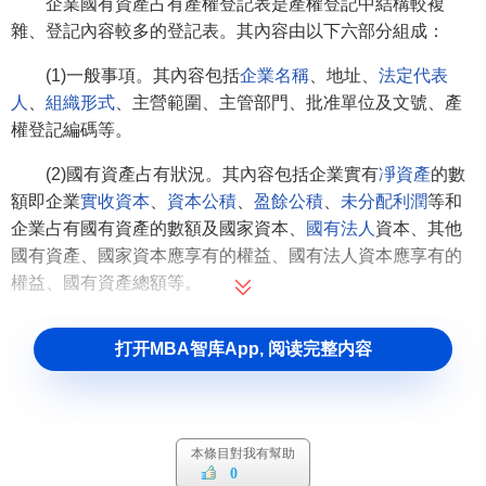
企業國有資產占有產權登記表是產權登記中結構較複
雜、登記內容較多的登記表。其內容由以下六部分組成：
(1)一般事項。其內容包括
企業名稱
、地址、
法定代表
人
、
組織形式
、主營範圍、主管部門、批准單位及文號、產
權登記編碼等。
(2)國有資產占有狀況。其內容包括企業實有
凈資產
的數
額即企業
實收資本
、
資本公積
、
盈餘公積
、
未分配利潤
等和
企業占有國有資產的數額及國家資本、
國有法人
資本、其他
國有資產、國家資本應享有的權益、國有法人資本應享有的
權益、國有資產總額等。
(3)企業資產、
負債
、
註冊資本金
及
無形資產
的有關情
打开MBA智库App, 阅读完整内容
況。據此可瞭解企業
資產負債率
及
國有資本
的
經營風險
等情
況。
(4)企業
吸收投資
情況。其內容包括出資單位的名稱、地
址、所屬
行業
、投資額等，據此可以瞭解各
股東
的投資數額
本條目對我有幫助
0
及企業
股權結構
。