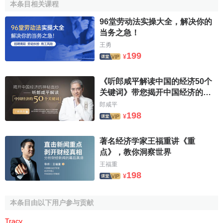
少變動的各項原因，變動的數量等。
本条目相关课程
(4)企業產權變動後的情況。其內容包括出資單位的名
96堂劳动法实操大全，解决你的
当务之急！
稱、投資額、股權比例等，以及企業變動後產權登記碼的變
王勇
更。
199
¥
(5)企業產權變動的審查意見。其內容包括批准單位、文
號，企業主管部門的審查意見，產權登記主管機關的審定意
《听郎咸平解读中国的经济50个
見。
关键词》带您揭开中国经济的神
秘面纱
郎咸平
3．註銷產權登記表的內容
198
¥
(1)
企業
註銷前的一般情況。其具體內容同占有產權登記
著名经济学家王福重讲《重
表。
点》，教你洞察世界
王福重
(2)企業的
資產
、
負債
所有者權益
。其內容包括企業的資
198
¥
產、負債所有者權益在不同時點上數量，上一次審定數、
企
業終止
時賬面數、清理結果數評估確認數。
本条目由以下用户参与贡献
(3)企業註銷前的情況。其內容包括
資產處置
的各種方式
Tracy
.