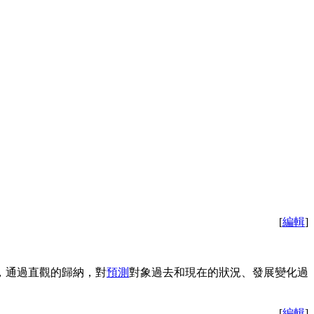
[
編輯
]
，通過直觀的歸納，對
預測
對象過去和現在的狀況、發展變化過
[
編輯
]