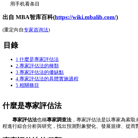
用手机看条目
出自 MBA智库百科(
https://wiki.mbalib.com/
)
(重定向自
专家咨询法
)
目錄
1
什麼是專家評估法
2
專家評估法的種類
3
專家評估法的優缺點
4
專家評估法的具體實施過程
5
相關條目
什麼是專家評估法
專家評估法
也稱
專家調查法
，專家評估法是以專家為索取
程進行綜合分析與研究，找出預測對象變化、發展規律、從而