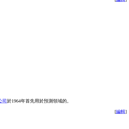
公司
於1964年首先用於預測領域的。
[
編輯
]