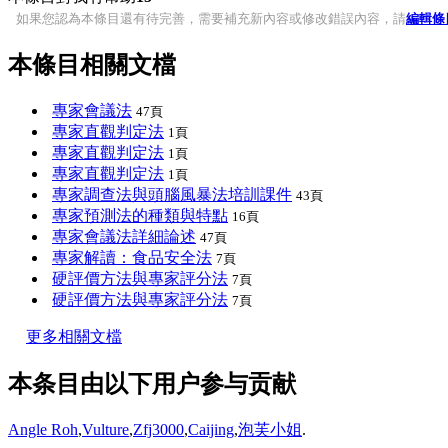
如果您認為本條目還有待完善，需要補充新內容或修改錯誤內容，請
編輯條
本條目相關文檔
專家會議法
47頁
專家直觀判定法
1頁
專家直觀判定法
1頁
專家直觀判定法
1頁
專家調查法與頭腦風暴法培訓課件
43頁
專家預測法的種類與特點
16頁
專家會議法詳細論述
47頁
專家解讀：食品安全法
7頁
硬評價方法與專家評分法
7頁
硬評價方法與專家評分法
7頁
更多相關文檔
本条目由以下用户参与贡献
Angle Roh
,
Vulture
,
Zfj3000
,
Caijing
,
泡芙小姐
.