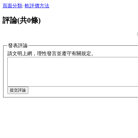
頁面分類
:
軟評價方法
評論(共0條)
發表評論
請文明上網，理性發言並遵守有關規定。