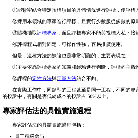
①能緊密結合特定招標項目的具體情況進行評標，使評標具
②採用本領域的專家進行評標，且實行少數服從多數的原則
③隨機抽取
評標專家
，而且評標專家不能與投標人私下接
④評標程式相對固定，可操作性強，容易推廣使用。
但是，這種方法的缺陷也是非常明顯的，主要表現在：
①主要依靠評標專家的知識和經驗進行判斷，評標的主觀性
②評標的
定性方法
與
定量方法
結合不夠。
在實際工作中，同類型的工程甚至是同一工程，不同的專家
的投訴中，有關是否低於成本的投訴占 50%以上。
專家評估法的具體實施過程
專家評估法的具體實施過程包括：
員工積极參与