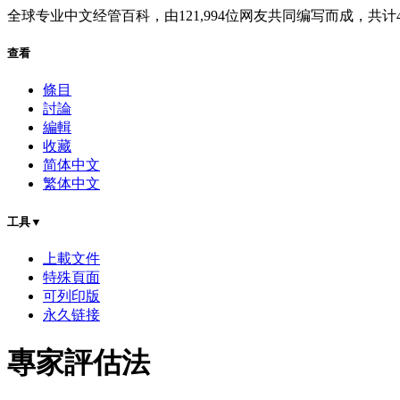
全球专业中文经管百科
，由
121,994
位网友共同编写而成，共计
查看
條目
討論
編輯
收藏
简体中文
繁体中文
工具▼
上載文件
特殊頁面
可列印版
永久链接
專家評估法