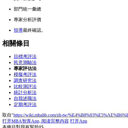
部門統一彙總
專家分析評價
領導
最終確認。
相關條目
目標考評法
民意測驗法
專家評估法
模擬考評法
調查研究法
比較測評法
統計分析法
自我述職法
定期考評法
取自"
https://wiki.mbalib.com/zh-tw/%E4%B8%93%E5%AE
打开MBA智库App, 阅读完整内容
打开App
本條目對我有幫助
15