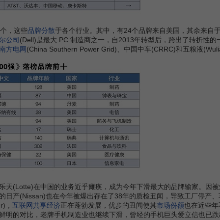
个，这些
品牌分散
于各个行业。其中，有24个品牌来自美国，其余来自于中
尔公司
(Dell)是最大 PC 制造商之一，自2013年转型后，跨出了转折性
南方电网
(China Southern Power Grid)、中国中车(CRRC)和五粮液(
otte)在中国的业务近乎瘫痪，成为今年下滑最大的品牌输家。因被爆出造假
日产(Nissan)也在今年被爆出存在了38年的质检丑闻，导致工厂停产
r)，
互联网
共享经济
正在蓬勃发展，优步的丑闻使其
市场份额
也在近些年
鲜明的对比，老牌手机制造业也继续下滑，曾经的手机巨头爱立信也已跌出