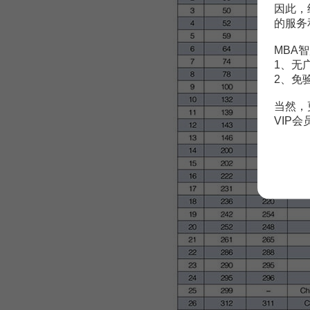
因此，
的服务
MBA智
1、无
2、免
当然，
VIP