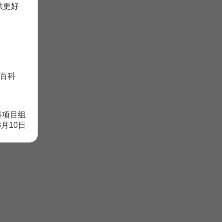
供更好
百科
科项目组
8月10日