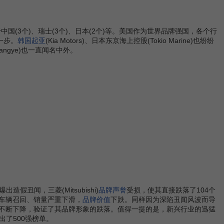
国(3个)、瑞士(3个)、日本(2个)等。美国作为世界品牌强国，各个行
的一步。
韩国起亚
(Kia Motors)、日本东京海上控股(Tokio Marine)也纷纷
Wuliangye)也一直闻名中外。
丑闻，三菱(Mitsubishi)
品牌声誉
受损，使其直接跌落了104个
、车辆召回、销量严重下滑，
品牌价值
下跌。同样因为深陷丑闻风波而导
不断下降，验证了其品牌形象的跌落。值得一提的是，新兴行业的迅猛
了500强榜单。