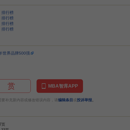
强》排行榜
强》排行榜
强》排行榜
强》排行榜
年世界品牌500强
赏
MBA智库APP
。
需要补充新内容或修改错误内容，请
编辑条目
或
投诉举报
7页
33页