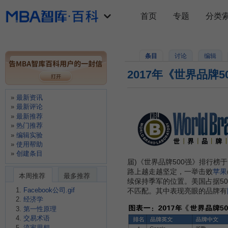
首页
专题
分类
条目
讨论
编辑
2017年《世界品牌
最新资讯
最新评论
最新推荐
热门推荐
编辑实验
使用帮助
创建条目
届)《世界品牌500强》排行榜
路上越走越坚定，一举击败
苹果
本周推荐
最多推荐
续保持季军的位置。美国占据50
Facebook公司.gif
不匹配。其中表现亮眼的品牌有
经济学
第一性原理
交易术语
流家思想