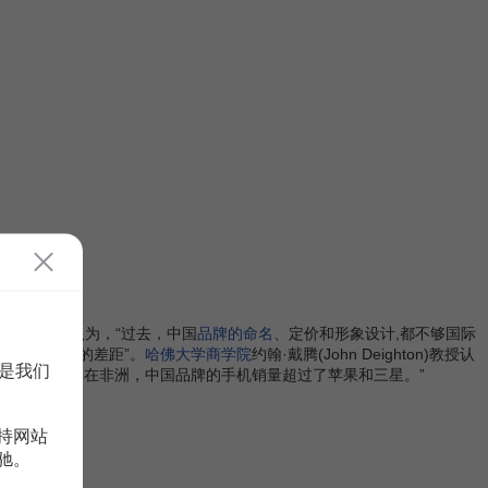
llas-Boas)认为，“过去，中国
品牌的命名
、定价和形象设计,都不够国际
与世界品牌的差距”。
哈佛大学商学院
约翰·戴腾(John Deighton)教授认
是我们
成功的。譬如在非洲，中国品牌的手机销量超过了苹果和三星。”
持网站
驰。