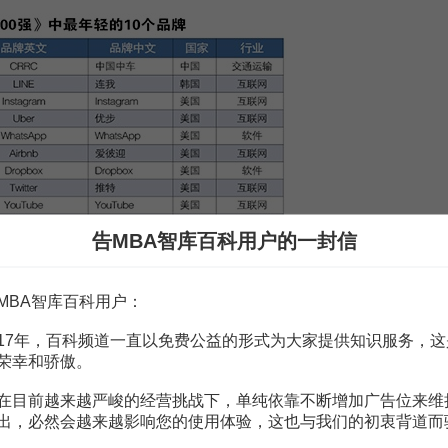
告MBA智库百科用户的一封信
MBA智库百科用户：
问题，
美国加州大学伯克利分校
Haas商学院米格尔·博阿斯教授(Miguel Vi
交媒体
的全球普及，能使中国品牌很容易接触到各国最终用户,并迅速缩小
17年，百科频道一直以免费公益的形式为大家提供知识服务，这
目前没有站稳脚跟,但是在非洲、南美、南亚等二线市场，中国
品牌策略
是
荣幸和骄傲。
在目前越来越严峻的经营挑战下，单纯依靠不断增加广告位来维
出，必然会越来越影响您的使用体验，这也与我们的初衷背道而