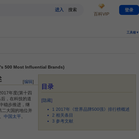
登录
百科VIP
工具箱▼
0 Most Influential Brands)
述
[
编辑
]
目录
制的2017年度(第十四
略后，在科技的道
[
隐藏
]
模式中稳步推进，继
1
2017年《世界品牌500强》排行榜概述
第二大国的地位并
2
相关条目
、
中国太平
。
3
参考文献