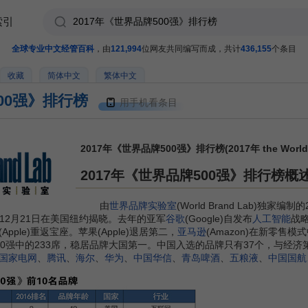
索引
全球专业中文经管百科
，由
121,994
位网友共同编写而成，共计
436,155
个条目
收藏
简体中文
繁体中文
500强》排行榜
用手机看条目
2017年《世界品牌500强》排行榜(2017年 the World's 50
2017年《世界品牌500强》排行榜概
由
世界品牌实验室
(World Brand Lab)独家编
于12月21日在美国纽约揭晓。去年的亚军
谷歌
(Google)自发布
人工智能
战
(Apple)重返宝座。苹果(Apple)退居第二，
亚马逊
(Amazon)在新零售
0强中的233席，稳居品牌大国第一。中国入选的品牌只有37个，与经济
国家电网
、
腾讯
、
海尔
、
华为
、
中国华信
、
青岛啤酒
、
五粮液
、
中国国航