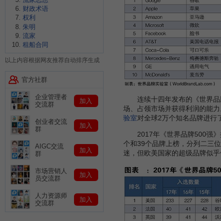
财政术语
权利
朱明
流家
租船合同
以上内容根据网友推荐自动排序生成
官方社群
企业管理者
连续十四年发布的《世界品牌500强》(
加入
交流群
场、占领市场并获得利润的能力
验室
对全球2万个知名品牌进行
创业者交流
加入
群
2017年《世界品牌500强》
个和39个品牌上榜，分列二三位
AIGC交流
加入
迷，但欧美国家的超级品牌似乎依
群
市场营销人
加入
员交流群
人力资源师
加入
交流群