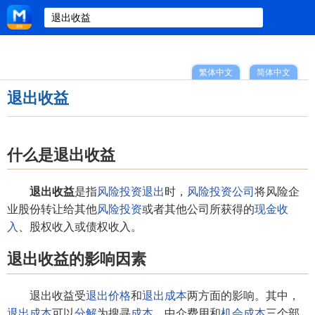
繁体中文
简体中文
退出收益
什么是退出收益
退出收益
是指
风险投资退出
时，
风险投资公司
将风险企
业股份转让给其他
风险投资
或者其他公司所获得的
现金收
入
、股权收入或债权收入。
退出收益的影响因素
退出收益受
退出价格
和
退出成本
两方面的影响。其中，
退出成本
可以
分解
为搜寻
成本
、中介费用和
机会成本
三个部