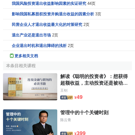
我国风险投资退出收益影响因素的实证研究
44页
影响我国私募股权投资并购退出收益的因素分析
3页
民营企业人才退出收益最大化的对策研究
2页
退出产业还是退出市场
2页
企业退出时机和退出障碍的浅析
2页
更多相关文档
本条目相关课程
解读《聪明的投资者》：想获得
超额收益，主动投资还是被动投
资更好？
王钊
49
¥
管理中的十个关键时刻
陈云青
399
¥