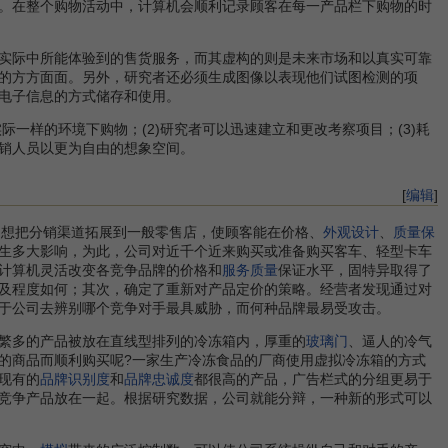
。在整个购物活动中，计算机会顺利记录顾客在每一产品栏下购物的时
实际中所能体验到的售货服务，而其虚构的则是未来市场和以真实可靠
的方方面面。另外，研究者还必须生成图像以表现他们试图检测的项
电子信息的方式储存和使用。
际一样的环境下购物；(2)研究者可以迅速建立和更改考察项目；(3)耗
销人员以更为自由的想象空间。
[
编辑
]
曾想把分销渠道拓展到一般零售店，使顾客能在价格、
外观设计
、
质量保
生多大影响，为此，公司对近千个近来购买或准备购买客车、轻型卡车
计算机灵活改变各竞争品牌的价格和
服务质量
保证水平，固特异取得了
及程度如何；其次，确定了重新对产品定价的策略。经营者发现通过对
于公司去辨别哪个竞争对手最具威胁，而何种品牌最易受攻击。
繁多的产品被放在直线型排列的冷冻箱内，厚重的
玻璃门
、逼人的冷气
的商品而顺利购买呢?一家生产冷冻食品的厂商使用虚拟冷冻箱的方式
现有的
品牌识别度
和
品牌忠诚度
都很高的产品，广告栏式的分组更易于
竞争产品放在一起。根据研究数据，公司就能分辩，一种新的形式可以