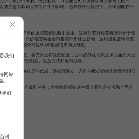
究中，
模拟
带来的广泛控制数，可以使公司系统操纵自己和对手的产
客的注意力和购买方向产生的影响。这样在任何情况下，公司都能在一
取实效。
———在一个简单的虚拟营销试验中运用。这类研究对经营者来说易于理
能准确知道一次价格变动会给销售额带来什么影响，运用虚拟营销研究
的价格弹性较低时提价)来检验结果的正确性。
速度快、成本低。要充分发挥这些长处，公司必须在信息技术方面加大投
是我们
以了解新的产品创意、投放方式和促销战略。
实验条件等各种详尽的信息，还必须建立一系列的数据指标来衡量营销创
持网站
驰。
，提供新的信息、产品和劳务，大多数组织把这种媒介看作是交流和产品分
供更好
百科