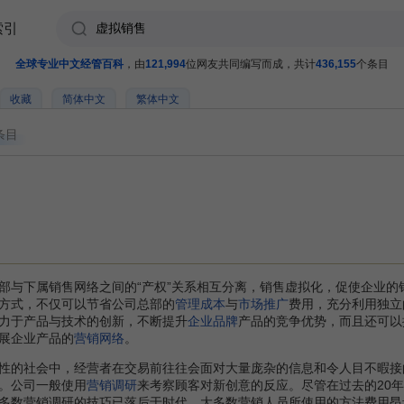
索引
全球专业中文经管百科
，由
121,994
位网友共同编写而成，共计
436,155
个条目
收藏
简体中文
繁体中文
条目
与下属销售网络之间的“产权”关系相互分离，销售虚拟化，促使企业的
方式，不仅可以节省公司总部的
管理成本
与
市场推广
费用，充分利用独立
力于产品与技术的创新，不断提升
企业品牌
产品的竞争优势，而且还可以
展企业产品的
营销网络
。
的社会中，经营者在交易前往往会面对大量庞杂的信息和令人目不暇接
。公司一般使用
营销调研
来考察顾客对新创意的反应。尽管在过去的20
多数营销调研的技巧已落后于时代，大多数营销人员所使用的方法费用昂