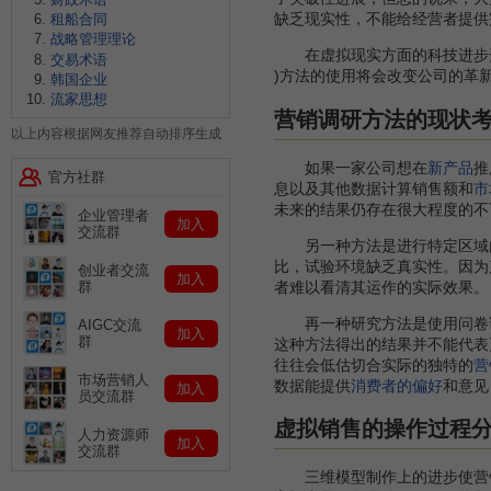
缺乏现实性，不能给经营者提供
租船合同
战略管理理论
在虚拟现实方面的科技进步开拓了
交易术语
)方法的使用将会改变公司的革
韩国企业
流家思想
营销调研方法的现状
以上内容根据网友推荐自动排序生成
如果一家公司想在
新产品
推
官方社群
息以及其他数据计算销售额和
市
未来的结果仍存在很大程度的不
企业管理者
加入
交流群
另一种方法是进行特定区域内
比，试验环境缺乏真实性。因为
创业者交流
加入
者难以看清其运作的实际效果。
群
再一种研究方法是使用问卷调查
AIGC交流
加入
群
这种方法得出的结果并不能代表
往往会低估切合实际的独特的
营
市场营销人
数据能提供
消费者的偏好
和意见
加入
员交流群
虚拟销售的操作过程
人力资源师
加入
交流群
三维模型制作上的进步使营销