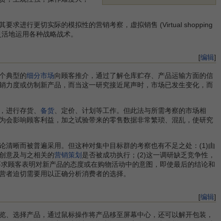
切实际的模拟性的营销考察，虚拟销售 (Virtual shopping
灵活地运用各种战略战术。
[
编辑
]
个典型的
细分市场
向顾客推介，通过了解仓库贮存、产品运输方面的信
销力度或仿制新产品，而当这一研究接近尾声时，市场已发生变化，而
，进行存货、
备货
、定价、计划等工作。但此法与所需考察的市场相
为会影响顾客利益，加之试验带来的零售数据非常繁琐、混乱，使研究
清晰而被普遍采用。但这种对集中目标群的考察也有不足之处：(1)由
创意及与之相关的
营销策划
是否被成功执行；(2)这一调研缺乏竞争性，
体要求顾客表明对新产品的态度或在购物活动中的意图，即使最后的结论和
营者迫切需要用以正确分析消费者的选择。
[
编辑
]
览、选择产品，通过鼠标操作将产品移至屏幕中心，还可以解开包装，