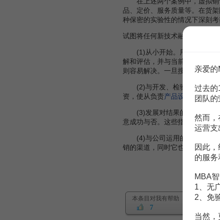
在上述两个案例中，虚拟销售
品、定价、服务质量等。在货架
种保密的实验性的情况下深刻考
试图将任何新技术融入现实的管
(1)从小开始。用计算机生成
解和评估，并与当前的商业决策
亲爱的
则容易解决。一旦搜集到实验数
(2)与开发、检验、销售新产
过去的
资，使从负责
产品设计
、研究开
团队的
(3)发展对结果的标准化度量
然而，
意成功与否。这些指标包括新增
运营支
(4)与公司运用的新媒体进行
因此，
销的渠道，同时它也为迅速考察
的服务
MBA智
1、无
2、免
本条目对我有帮助
7
当然，