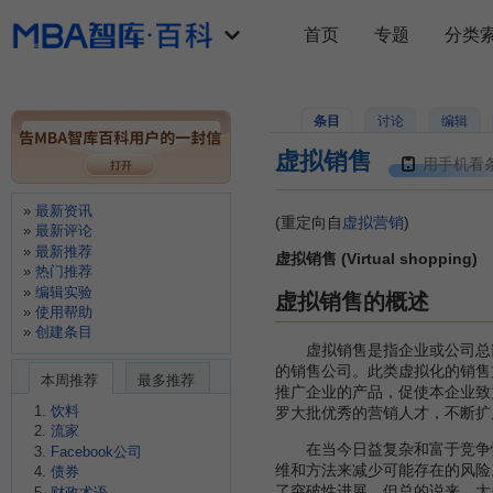
首页
专题
分类
条目
讨论
编辑
虚拟销售
用手机看
最新资讯
(重定向自
虚拟营销
)
最新评论
最新推荐
虚拟销售 (Virtual shopping)
热门推荐
编辑实验
虚拟销售的概述
使用帮助
创建条目
虚拟销售是指企业或公司总部
的销售公司。此类虚拟化的销售
本周推荐
最多推荐
推广企业的产品，促使本企业致
饮料
罗大批优秀的营销人才，不断扩
流家
在当今日益复杂和富于竞争性
Facebook公司
维和方法来减少可能存在的风险
债券
了突破性进展，但总的说来，大
财政术语