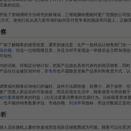
完备的信息。
营销调研方法研究的新领域，三维电脑绘图能对更广范围的公司按其要求进行更
新方式，使他们在从进入新市场到如何应付竞争者的挑战等问题上，正确
考察
广前了解顾客的接受程度，通常的做法是：生产一批样品让销售部门在一
场份额
。但这一过程既慢且贵，并且当对手发现这一举措后会立即加强促
可知性。
的试验。经制定分销计划，把新产品放在具有代表性的商店销售，同时
产品往往会被区别对待，
零售商
也不愿随意变换产品系列和售货方式，认
或向顾客征询他们的偏好。这种方法因快捷、耗费小、易于保密、结论
更广范围人群反应的可靠描述，而且在现实生活中，顾客接受与否依赖于
销方案
所能带来的利益；(3)无法度量消费者的交易行为。目标顾客群
，也不能供销售数量评估、市场份额、
利润率
等指标，而这些数据正是经
分析
人员在微机上廉价快速地营造实际店铺氛围成为可能。顾客可以任意浏