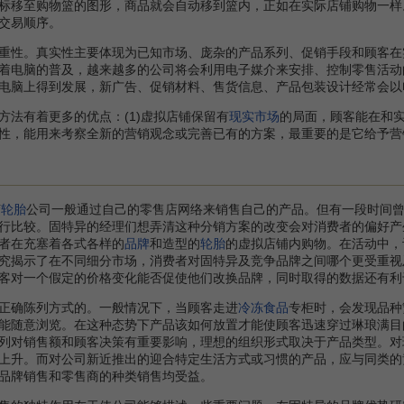
标移至购物篮的图形，商品就会自动移到篮内，正如在实际店铺购物一样
交易顺序。
性。真实性主要体现为已知市场、庞杂的产品系列、促销手段和顾客在
着电脑的普及，越来越多的公司将会利用电子媒介来安排、控制零售活动
电脑上得到发展，新广告、促销材料、售货信息、产品包装设计经常会以
有着更多的优点：(1)虚拟店铺保留有
现实市场
的局面，顾客能在和实
性，能用来考察全新的营销观念或完善已有的方案，最重要的是它给予营
胶
轮胎
公司一般通过自己的零售店网络来销售自己的产品。但有一段时间
行比较。固特异的经理们想弄清这种分销方案的改变会对消费者的偏好产
者在充塞着各式各样的
品牌
和造型的
轮胎
的虚拟店铺内购物。在活动中，
究揭示了在不同细分市场，消费者对固特异及竞争品牌之间哪个更受重视
客对一个假定的价格变化能否促使他们改换品牌，同时取得的数据还有利
确陈列方式的。一般情况下，当顾客走进
冷冻食品
专柜时，会发现品种
能随意浏览。在这种态势下产品该如何放置才能使顾客迅速穿过琳琅满目
列对销售额和顾客决策有重要影响，理想的组织形式取决于产品类型。对
上升。而对公司新近推出的迎合特定生活方式或习惯的产品，应与同类的
品牌销售和零售商的种类销售均受益。