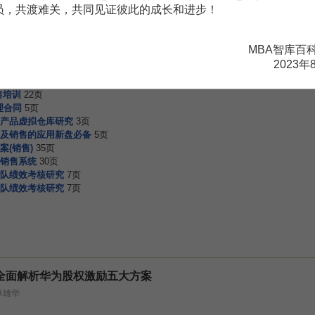
会员，共渡难关，共同见证彼此的成长和进步！
。
需要补充新内容或修改错误内容，请
编辑条目
或
投诉举报
MBA智库百
2023年
页
售培训
22页
理合同
5页
产品虚拟仓库研究
3页
及销售的应用新盘必备
5页
(销售)
35页
销售系统
30页
队绩效考核研究
7页
队绩效考核研究
7页
全面解析华为股权激励五大方案
卓雄华