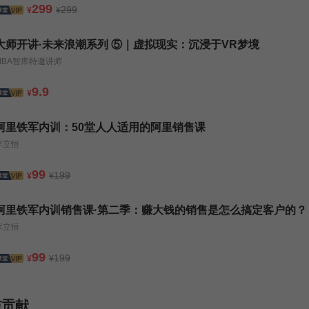
299
299
¥
¥
大师开讲·未来浪潮系列 ⑤｜虚拟现实：沉浸于VR梦境
MBA智库特邀讲师
9.9
¥
阿里铁军内训：50堂人人适用的阿里销售课
李立恒
99
199
¥
¥
阿里铁军内训销售课·第二季：赚大钱的销售是怎么搞定客户的？
李立恒
99
199
¥
¥
与贡献