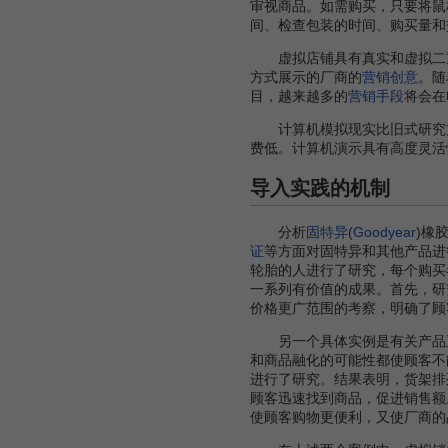
审视商品。如需购买，只要将鼠
间、检查包装的时间、购买量和
虚拟店铺具有真实和虚拟二重
方式展示的厂商的
营销创意
。随
目，越来越多的
营销手段
将会在
计算机模拟现实比旧式研究方法
费低。计算机演示具有高度灵活
导入实践的机制
分析
固特异
(
Goodyear
)橡
证
等方面对固特异和其他产品进
轮胎的人进行了研究，每个购买
一系列有价值的成果。首先，研
价格更广范围的考察，明确了顾
另一个具体实例是有关产品正
和商品融化的可能性都使顾客不
进行了研究。结果表明，货架排
顾客迅速找到商品，促进销售额
使顾客购物更便利，又使厂商的