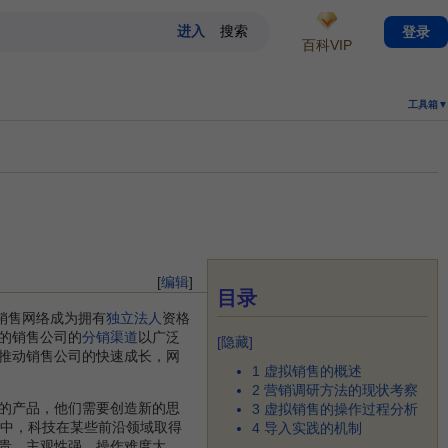
登录
百科VIP
工具箱▼
[
编辑
]
目录
销售网络成为拥有
独立法人
资格
的销售公司的
分销渠道
以广泛
[
隐藏
]
推动销售公司的快速成长，网
1
虚拟销售的概述
2
营销调研方法的现状考察
的产品，他们需要创造新的思
3
虚拟销售的操作过程分析
年中，科技在某些前沿领域取得
4
导入实践的机制
贵，主观性强，操作难度大，