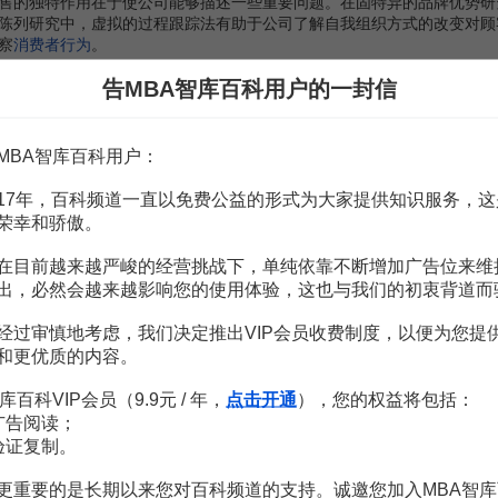
的独特作用在于使公司能够描述一些重要问题。在固特异的品牌优势研
陈列研究中，虚拟的过程跟踪法有助于公司了解自我组织方式的改变对顾
察
消费者行为
。
理实践中并非易事。为此，提出下列建议，以帮助营销人员减少障碍，获
告MBA智库百科用户的一封信
一个最小的公司产品目录的三维模型———包括目录的所有产品的外观
有关。一个极好的例子如定价试验。定价直接影响利润率。但经营者并不
MBA智库百科用户：
据，可以通过在一个典型的市场采取适当举措(如当价格敏感性和交叉品牌
品及靠制定市场开发方案的人员建立信息联络。虚拟销售的主要长处是
17年，百科频道一直以免费公益的形式为大家提供知识服务，这
发、包装和
产品经营
到主管市场营销事务的人员之间都能通过电子交流，
荣幸和骄傲。
。计算机通过试验搜集关于参与者选择的品牌、品种、购物过程、不同
在目前越来越严峻的经营挑战下，单纯依靠不断增加广告位来维
顾客的数量、现有顾客的购买率和对该类商品的总体需求水平。
出，必然会越来越影响您的使用体验，这也与我们的初衷背道而
的营销活动保持一致。每星期都会有很多新公司在Internet网上露面
经过审慎地考虑，我们决定推出VIP会员收费制度，以便为您提
营销构想提供了条件。
和更优质的内容。
库百科VIP会员（9.9元 / 年，
点击开通
），您的权益将包括：
广告阅读；
验证复制。
赏
MBA智库APP
更重要的是长期以来您对百科频道的支持。诚邀您加入MBA智库