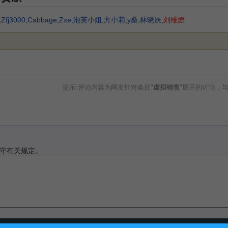
,
Zfj3000
,
Cabbage
,
Zxe
,
泡芙小姐
,
方小莉
,
y桑
,
林晓辰
,
刘维燎
.
提示:评论内容为网友针对条目"
虚拟销售
"展开的讨论，
守有关规定。