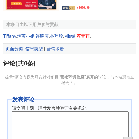
99.9
这对企业的营销提出了更高的要求，同时也有了更大的发展
¥
空间。由于二元结构导致中国市场呈现出极强的层次性，所
以营销决策者们都应该研究城乡市场的不同
消费能力
、
消费
本条目由以下用户参与贡献
需求
特征，并制定相应的
市场开发
、
产品开发
策略。
Tiffany
,
泡芙小姐
,
连晓雾
,
林巧玲
,
Mis铭
,
苏青荇
.
(二)经济环境
页面分类
:
信息类型
|
营销术语
宏观调控
政策成为行业发展的风向标。它直接决定了
社
评论(共0条)
会财富
积累与分配的方向和速度，从而决定了人口的购买
力。因此企业必须对经济环境给予特别的关注。近几年来，
提示:评论内容为网友针对条目"
营销环境信息
"展开的讨论，与本站观点立
国家一直采取各种措施刺激消费，拉动
经济增长
，这就为
企
场无关。
业发展
提供了良好的
宏观环境
。研究经济环境的变化，企业
可以更准确地判断经济发展的走势和潜力，判断各个地区的
发表评论
消费能力和购买能力等，并可据此进行重大的营销决策。
请文明上网，理性发言并遵守有关规定。
对经济环境信息的搜集与分析，一般包括以下几个方
面：
收入分配