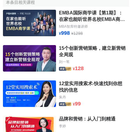
本条目相关课程
为
目标消费者
的行业来说，网络就成为重要的推广平台。
EMBA国际商学课【第1期】：
在家也能听世界名校EMBA商学
教育结构
课
MBA智库特邀讲师
教育背景不同的人，需求往往也会有所不同。随着教育
998
1298
¥
¥
水平的提高，人口的需求结构、需求水平也会发生变化。而
对于中国市场来说，各个地区的教育发展水平是有差别的，
15个创新营销策略，建立新营销
东部大城市的教育水平已经初步达到现代化，而西部地区却
全局观
相对落后。不同教育水平的人对产品宣传、价格等营销策略
刘一苇
128
的要求也是不一样的。
¥
家庭结构
12堂实用搜索术-快速找到你想
找的信息
目前中国的家庭结构已经发生了深刻的变化，传统的家
朱丹
庭已经退居次要类型，新型的家庭结构发展非常迅速。
99
¥
城乡人口结构
品牌和营销：从入门到精通
长期以来，中国一直是一个
城乡二元结构
特征比较明显
李婷
的社会。与此相对应，中国市场也明显分为城乡两个市场。