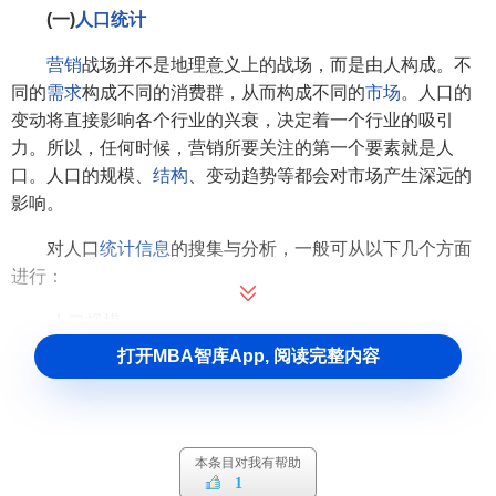
(一)
人口统计
营销
战场并不是地理意义上的战场，而是由人构成。不
同的
需求
构成不同的消费群，从而构成不同的
市场
。人口的
变动将直接影响各个行业的兴衰，决定着一个行业的吸引
力。所以，任何时候，营销所要关注的第一个要素就是人
口。人口的规模、
结构
、变动趋势等都会对市场产生深远的
影响。
对人口
统计信息
的搜集与分析，一般可从以下几个方面
进行：
人口规模
打开MBA智库App, 阅读完整内容
人口规模实际上就代表了
潜在市场
的规模。它不仅意味
着未来市场增长的可能空间，同时也代表着企业的营销努力
能够获得的可能回报的大小。因此，任何
营销决策
者都应该
确切了解
区域市场
的人口数及其构成，这是进行
市场规模
匡
本条目对我有帮助
算的基础，也是评估所有
市场价值
的一个关键要素。
1