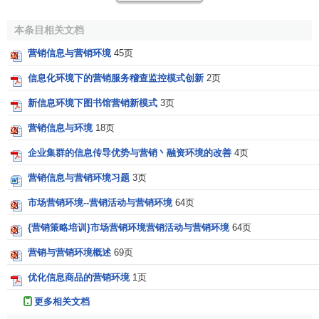
人口增长
本条目相关文档
人口增长代表了
市场扩张
的速度。人口增长快，市场规
营销信息与营销环境
45页
模扩张就快，
市场竞争
强度相对小，各家企业都专注于“跑马
信息化环境下的营销服务稽查监控模式创新
2页
圈地”；人口如何进行营销信息管理增长慢，市场规模扩张就
慢，市场竞争强度相对大，各家企业都要集中
资源
争夺有限
新信息环境下图书馆营销新模式
3页
的市场，就会更加注重“精耕细作”。人口增长要区分固定人口
营销信息与环境
18页
增长与
流动人口
增长。固定人口与流动人口对
产品
的需求是
企业集群的信息传导优势与营销丶融资环境的改善
4页
不同的。固定人口增长可能对
房地产
、
汽车
等行业带来更多
的需求，而流动人口的增长则对房屋出租、餐饮业需求更
营销信息与营销环境习题
3页
大。
市场营销环境--营销活动与营销环境
64页
年龄结构
{营销策略培训}市场营销环境营销活动与营销环境
64页
年龄结构也极为重要。不同年龄的人，对产品具有不同
营销与营销环境概述
69页
的需求和
购买力
，对产品的功能、款式、
服务
也有不同的偏
优化信息商品的营销环境
1页
好，这深刻影响着企业的
营销策略
与推广方式。例如，现在
网络已经成为年轻一代最重要的沟通方式之一，这些年轻人
更多相关文档
追求时尚、潮流，热衷尝试新鲜事物，因此对很多以年轻人