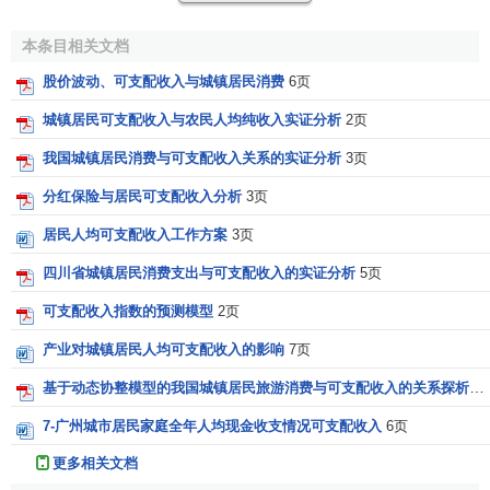
基于城乡居民收入
抽样调查
的居民可支配收入统计数据
是我国国民经济核算体系中重要的基础数据之一,它不仅是衡
本条目相关文档
量国家和各地区
居民生活水平
的基本指标,而且在
宏观经济学
股价波动、可支配收入与城镇居民消费
6页
理论及
实证研究
中有着非常重要的地位,对国家
宏观经济政策
城镇居民可支配收入与农民人均纯收入实证分析
2页
的制定也有着重要的作用。
我国城镇居民消费与可支配收入关系的实证分析
3页
分红保险与居民可支配收入分析
3页
居民人均可支配收入工作方案
3页
四川省城镇居民消费支出与可支配收入的实证分析
5页
可支配收入指数的预测模型
2页
产业对城镇居民人均可支配收入的影响
7页
基于动态协整模型的我国城镇居民旅游消费与可支配收入的关系探析
6
7-广州城市居民家庭全年人均现金收支情况可支配收入
6页
更多相关文档