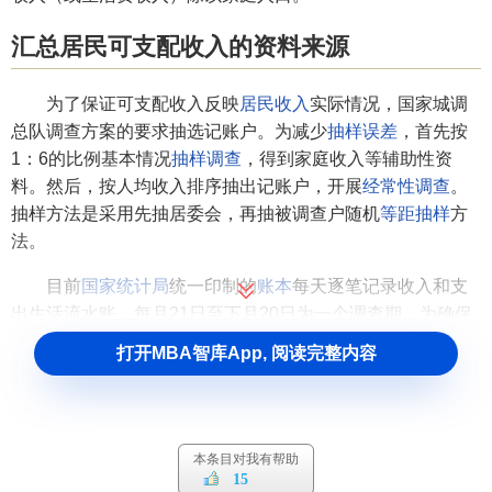
汇总居民可支配收入的资料来源
为了保证可支配收入反映
居民收入
实际情况，国家城调
总队调查方案的要求抽选记账户。为减少
抽样误差
，首先按
1：6的比例基本情况
抽样调查
，得到家庭收入等辅助性资
料。然后，按人均收入排序抽出记账户，开展
经常性调查
。
抽样方法是采用先抽居委会，再抽被调查户随机
等距抽样
方
法。
目前
国家统计局
统一印制的
账本
每天逐笔记录收入和支
出生活流水账，每月21日至下月20日为一个调查期。为确保
记记账质量，由专门的调查员上门辅导并及时换发
账本
。城
打开MBA智库App, 阅读完整内容
调每月对记账户记录的流水账进行汇总，得出城市居民的可
支配收入。
汇总居民可支配收入的重要性
本条目对我有帮助
15