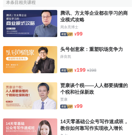
本条目相关课程
腾讯、方太等企业都在学习的商
业模式攻略
周永亮博士
99
¥
头号创意家：重塑职场竞争力
薛良凯
199
398
¥
¥
贾康谈个税——人人都要搞懂的
个税和社保新政
贾康
99
¥
14天零基础公众号写作速成班，
教你如何靠写作实现收入增长