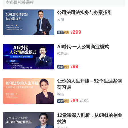
达佩斯开设新的办事处。虽然早年已在纽约开设办事处，但
本条目相关课程
由于1987年
德意志银行
收购罗兰·贝格公司，其在美国市场的
公司法司法实务与办案指引
扩张在一定程度上受到了银行控股条款的限制，公司在美国
云闯
市场的发展一度主要通过与当地伙伴建立战略合作关系的方
式展开。直至1998年，罗兰·贝格公司进行了
管理层回购
，罗
299
¥
兰·贝格先生及其伙伴从
德意志银行
手中买回
股权
，使公司重
新成为一家完全由合伙人所有的独立企业，其在美国的业务
AI时代·一人公司商业模式
发展的障碍才得以消除。同年，底特律办事处设立，新的纽
倪云华
约办事处和旧金山办事处也分别于1999和2001年开业。
99
¥
2002年12月，罗兰·贝格战略咨询公司的合伙人选举出了
新的管理层，于2003年7月1日履任。公司创始人罗兰·贝格博
让你的人生开挂－52个生涯案例
士进入公司顾问委员会。为适应公司迅速的
国际扩张
要求，
研习课
非德国合伙人进入了最高管理层。布克哈德·施万克先生被任
鞠洁
命为新的执行委员会负责人，安东尼·博纳尔多先生担任常务
69
199
¥
¥
负责人。经过长期而精心的准备，新一代管理层成功地接过
了罗兰·贝格公司的接力棒。
12堂课深入剖析，从0到1的创业
技法
2004年10月，罗兰·贝格公司对最高管理层进行了扩充，