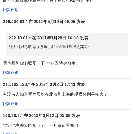
能不能跟你取得联系啊，我正在应聘RB的实习生
罗兰·贝格先生在1971年至1972年期间担任慕尼黑技术
大学营销和广告系客座讲师，从1996年起担任位于德国布兰
回复评论
登堡的科特布斯技术大学工商管理和管理咨询系客座讲师，
219.234.81.* 在 2011年5月10日 09:05 发表
2000年起成为该校的荣誉教授。他是慕尼黑技术大学和慕尼
黑音乐戏剧学院的校董事会成员。此外，他还是慕尼黑大学
222.18.61.* 在 2011年3月28日 16:16 发表
经济研究协会的理事会成员，埃尔福特大学校董事会成员，
以及欧洲最好的商学院 — 枫丹白露
Insead
欧洲工商管理学院
能不能跟你取得联系啊，我正在应聘RB的实习生
董事会成员。
我也想和你们联系一下 也在应聘实习生
罗兰·贝格先生还是位于巴伐利亚和图林根州的芬兰共和
国的名誉总领事。
回复评论
211.103.128.* 在 2012年3月2日 17:43 发表
罗兰·贝格先生是众多咨询协会和团体的成员。作为咨询
行业的专业人士，他被推选为
美国管理咨询公司协会
(AMCF)
有没有人知道罗兰贝格在北京和上海的规模分别是多大？
副会长，
欧洲管理咨询公司协会
(FEACO)会长，以及
德国管
回复评论
理咨询公司协会
(BDU)会长。
160.39.3.* 在 2013年3月12日 05:06 发表
罗兰·贝格先生与德国的政治领袖人物有着密切的关系，
拿到他家香港的实习了，不知道前景如何
曾被德国总理施罗德提名为“
敌意收购
问题的联邦专家委员会”