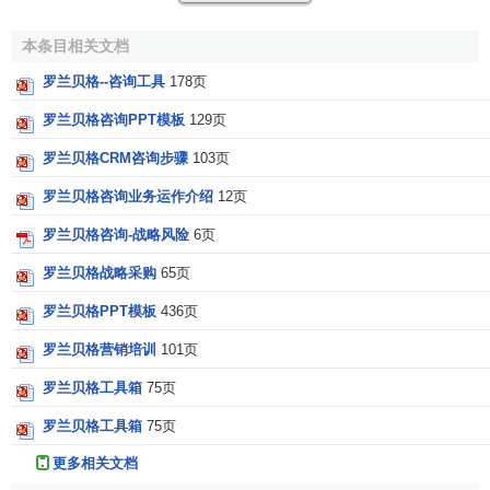
企业
。1980 年，罗兰·贝格公司被美国历史最悠久和盛名卓
著的咨询协会ACME吸纳为会员，成为进入该协会的第一家
本条目相关文档
欧洲企业。
罗兰贝格--咨询工具
178页
80年代至今：发展为业务国际化的领先战略咨询公
罗兰贝格咨询PPT模板
129页
司
罗兰贝格CRM咨询步骤
103页
罗兰贝格咨询业务运作介绍
12页
在80年代中期以前，罗兰·贝格公司超过半数的业务来自
战略咨询业务。而从80年代中期开始，它迅速发展成为服务
罗兰贝格咨询-战略风险
6页
多元化的顶级管理咨询公司，并相继在圣保罗、巴塞罗纳、
罗兰贝格战略采购
65页
马德里、东京、维也纳、里斯本、巴黎和布宜诺斯艾利斯等
地建立了
分支机构
。进入90年代，公司员工扩大到近500
罗兰贝格PPT模板
436页
人，年咨询收入达到 1.75亿
德国马克
（1990），收入中的
罗兰贝格营销培训
101页
28%来自国外业务。
罗兰贝格工具箱
75页
随着欧洲铁幕时代的结束，公司在90年代早期把业务扩
罗兰贝格工具箱
75页
张到中东欧，在莫斯科、布拉格、布加勒斯特开设了办事
更多相关文档
处。继此之后，公司又先后在布鲁塞尔、上海、苏黎世和布