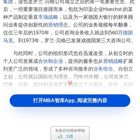
集团
，这也是罗兰·贝格公司成立之后的第一笔重要生意。此
后，一些重要项目接踵而来，包括为印染企业Hoechst 的某
种产品制定垂直
市场战略
，以及为一家德国大银行的财务顾
问业务提供创新性的
营销理念
。公司的业务规模每年翻番，
仅仅三年后的1970年，公司咨询业务收入就达到560万
德国
马克
。到1973年，罗兰·贝格已发展成德国第三大咨询公司。
与此同时，公司的组织形式也在迅速改变，从创立时的
个人公司发展成
合伙制企业
，提供的服务也从
营销战略
扩展
到更广泛的领域，形成了多种咨询服务的
业务组合
。自创立
之始，公司就以国际化为理念，70年代中期，公司在米兰、
巴黎、伦敦、纽约和圣保罗等地建立了
办事处
。此外，在
控
股公司
之内又建立起
猎头
服务等业务
分公司
。
打开MBA智库App, 阅读完整内容
经过十年的成长，罗兰·贝格公司的员工已超过百人，每
年的咨询业务收入近2000万
德国马克
。公司在德国本土建立
了多家
分支机构
，同时继续着国际化的征程：1977年，与
英、法、意、瑞、荷等国的企业组成国际咨询联盟TIG；
本条目对我有帮助
1979年，与日本最大的咨询企业之一“日本管理会”建立
合资
128