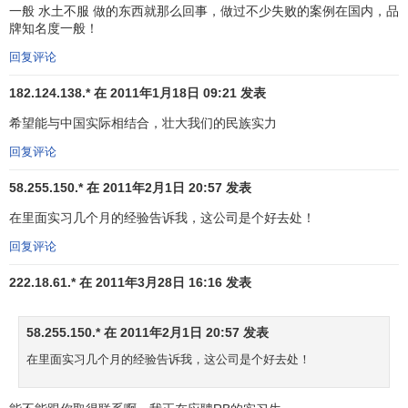
一般 水土不服 做的东西就那么回事，做过不少失败的案例在国内，品
员，使得公司能够不断与学术精英交流理论和实践知识。此
牌知名度一般！
外，罗兰·贝格还赞助和支持了数所大学的学术委员会，并在
回复评论
其中担任主席职务。公司的学术研究成果--“罗兰·贝格战略咨
询公司学术网络论文系列”和“欧洲管理论文系列”等广受关
182.124.138.* 在 2011年1月18日 09:21 发表
注。
希望能与中国实际相结合，壮大我们的民族实力
罗兰贝格创始人简介
回复评论
58.255.150.* 在 2011年2月1日 20:57 发表
罗兰·贝格教授，66岁，是总部设在慕尼黑的罗兰·贝格战
在里面实习几个月的经验告诉我，这公司是个好去处！
略咨询公司的
监事会主席
。他曾于德国汉堡和慕尼黑求学，
获得
慕尼黑大学
工商管理学位。
回复评论
222.18.61.* 在 2011年3月28日 16:16 发表
罗兰·贝格先生于1967年创立自己的公司。今天，罗兰·
贝格战略咨询公司已经发展成为全球一流的战略咨询公司之
一，在全世界23个国家设有33个办事处。2003年公司咨询费
58.255.150.* 在 2011年2月1日 20:57 发表
用收入达6亿
美元
，全球共拥有1,685名雇员，其中咨询顾问
在里面实习几个月的经验告诉我，这公司是个好去处！
1,200名。