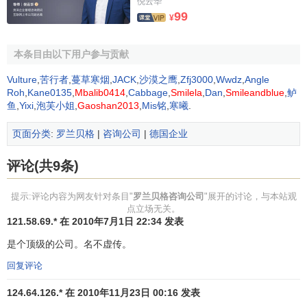
倪云华
德克·瑞特先生和文森特·麦西尔先生加入公司执行委员会。布
99
¥
克哈德·施万克先生被选举为
首席执行官
，安东尼·博纳尔多先
生继续担任常务负责人。最高管理层的力量扩充为公司业务
本条目由以下用户参与贡献
的国际化扩张提供了更有力的支持。2006年12月，合伙人再
次推选原执委会继任。
Vulture
,
苦行者
,
蔓草寒烟
,
JACK
,
沙漠之鹰
,
Zfj3000
,
Wwdz
,
Angle
Roh
,
Kane0135
,
Mbalib0414
,
Cabbage
,
Smilela
,
Dan
,
Smileandblue
,
鲈
鱼
,
Yixi
,
泡芙小姐
,
Gaoshan2013
,
Mis铭
,
寒曦
.
一个来自欧洲的成功故事
页面分类
:
罗兰贝格
|
咨询公司
|
德国企业
如今，罗兰·贝格战略咨询公司已成为一家由130名合伙
人所共有独立咨询机构。作为一家业务国际化的前沿战略咨
评论(共9条)
询公司，它在欧洲市场上稳居于咨询公司前三名，并在
全球
战略
咨询市场上跻身前十。当年从事
营销咨询
业务的个人公
提示:评论内容为网友针对条目"
罗兰贝格咨询公司
"展开的讨论，与本站观
司如今已成为拥有15个全球能力中心、针对顾客的各种需求
点立场无关。
121.58.69.* 在 2010年7月1日 22:34 发表
定制多样化解决方案的
跨国企业
。
是个顶级的公司。名不虚传。
在常规的咨询业务以外，罗兰·贝格战略咨询公司也在
研
回复评论
究和开发
领域树立了坚实的声誉，它的研究广泛涉及当今世
界的各种商业和管理话题。1998年，公司建立了“罗兰·贝格
124.64.126.* 在 2010年11月23日 00:16 发表
战略咨询公司学术网络”，目前已有15家高等学府成为其成