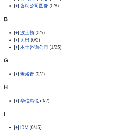
[
+
]
咨询公司图像
(0/8)
B
[
+
]
波士顿
(0/5)
[
+
]
贝恩
(0/2)
[
+
]
本土咨询公司
(1/25)
G
[
+
]
盖洛普
(0/7)
H
[
+
]
华信惠悦
(0/2)
I
[
+
]
IBM
(0/15)