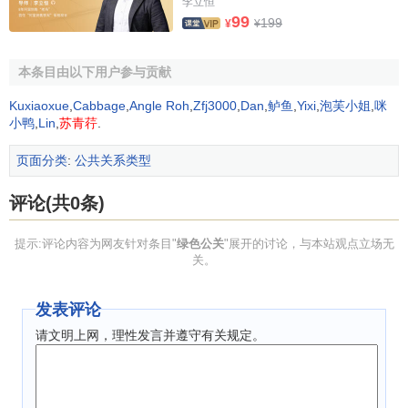
李立恒
创建绿色企业是
社会组织
发展的一大趋势，作为决策参
99
199
¥
¥
谋部的企业公共关系机构,其搜集信息、监测环境，咨询建议
的诸项功能性工作的内容中，就必须高度注意环境的绿色动
本条目由以下用户参与贡献
态，如政府政策有关绿色的走向，市场绿色需求，公众绿色
Kuxiaoxue
,
Cabbage
,
Angle Roh
,
Zfj3000
,
Dan
,
鲈鱼
,
Yixi
,
泡芙小姐
,
咪
呼声，环保的法律、法规等，均将其纳入自己的视野，以充
小鸭
,
Lin
,
苏青荇
.
分的依据促使并协助决策者制订好绿色目标．与此同时，绿
色
营销目标
的确立，同样也需要
企业公关
人员的引导，以保
页面分类
:
公共关系类型
证目标的正确性与合理性。
评论(共0条)
3．塑造绿色企业形象
提示:评论内容为网友针对条目"
绿色公关
"展开的讨论，与本站观点立场无
在公众心目中树立绿色企业形象，这是绿色公关的根本
关。
性目标。如果一个企业的营销活动能以“绿色”为基调和主调，
从战略高度审视自身行为，从有利于经济、人类和环境的
可
发表评论
持续发展
的角度建立公关策略思路，则该企业将被公众所认
请文明上网，理性发言并遵守有关规定。
可，被环境所接纳，这将是企业寻求发展的
无形资产
和至尊
法宝。
全力营造绿色经营环境。这是塑造企业绿色外部形象的