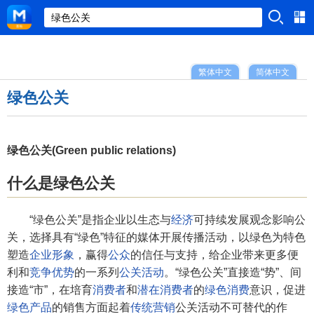
繁体中文
简体中文
绿色公关
绿色公关(Green public relations)
什么是绿色公关
“绿色公关”是指企业以生态与
经济
可持续发展观念影响公
关，选择具有“绿色”特征的媒体开展传播活动，以绿色为特色
塑造
企业形象
，赢得
公众
的信任与支持，给企业带来更多便
利和
竞争优势
的一系列
公关活动
。“绿色公关”直接造“势”、间
接造“市”，在培育
消费者
和
潜在消费者
的
绿色消费
意识，促进
绿色产品
的销售方面起着
传统营销
公关活动不可替代的作