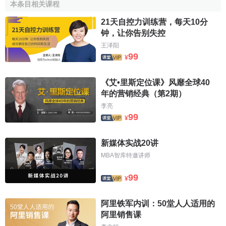
企业在开展绿色营销的过程中，
公共关系部门
必然参与
本条目相关课程
其中，承担着诸如监测企业的绿色环境，搜集有关本企业的
21天自控力训练营，每天10分
绿色信息，向决策者提出自己的绿色建议，协调与有关部门
钟，让你告别失控
的绿色关系，使企业
组织形象
更符合公众的绿色需求等任
王泽阳
务．因此，企业内部绿色公关多侧重于以下途径。
99
¥
1．树立全员绿色观念
《艾•里斯定位课》风靡全球40
企业内部公共关系
的一项重要工作就是实行
全员公关
．
年的营销经典（第2期）
在开展绿色营销的企业中，全员
公关意识
应有绿色意识内
李亮
99
容，即树立全员绿色观念．企业要使全体员工认识到，绿色
¥
需要是一条组织与公众利益联系的重要纽带，重视这条纽
新媒体实战20讲
带，可能使企业获得重大发展机会，否则，也可能使企业遭
受灭顶之灾．只有使全体员工与企业的绿色目标认同，才能
MBA智库特邀讲师
使他们能支持企业的工作，保证企业绿色目标的实现．企业
99
¥
可通过加强对员工的绿色宣传和教育，制订绿色制度，培育
企业
绿色文化
等手段达到树立全员绿色观念的目的。
阿里铁军内训：50堂人人适用的
2．协助决策者制订绿色目标
阿里销售课