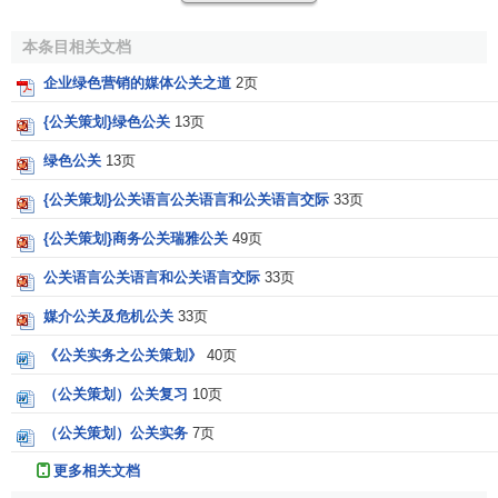
实施“绿色公关”，在创造绿色企业形象的同时，还会为企
本条目相关文档
业有效地搜集世界各地的“绿色信息”；有助于培育企业全体职
员树立绿色观念。绿色公关创立的绿色企业形象还有利于打
企业绿色营销的媒体公关之道
2页
破绿色壁垒。
绿色壁垒
实际上是以环保为名，行贸易保护之
{公关策划}绿色公关
13页
实，这对发展中国家尤其是我国的
出口贸易
产生了极大的冲
击。我们必须采取积极措施以适应这一新情况，除必要时运
绿色公关
13页
用法律来维护合法权益外，最根本的方法就是创意绿色公
{公关策划}公关语言公关语言和公关语言交际
33页
关，树立绿色企业形象，用绿色营销策略来冲跛绿色壁垒。
{公关策划}商务公关瑞雅公关
49页
绿色公关还可以运用人际沟通等方式，建立和加强与国
公关语言公关语言和公关语言交际
33页
内外环保部门、绿色消费组织的联系，积极参与各种与环保
和绿色有关的事务与活动，扩大企业绿色形象的影响，为企
媒介公关及危机公关
33页
业的绿色产品争取“
绿色标志
”，达到绿色促销的目的。
《公关实务之公关策划》
40页
为什么说绿色公关对绿色营销具有重要意义
（公关策划）公关复习
10页
（公关策划）公关实务
7页
一、企业内部绿色公关是绿色营销成功的基石
更多相关文档