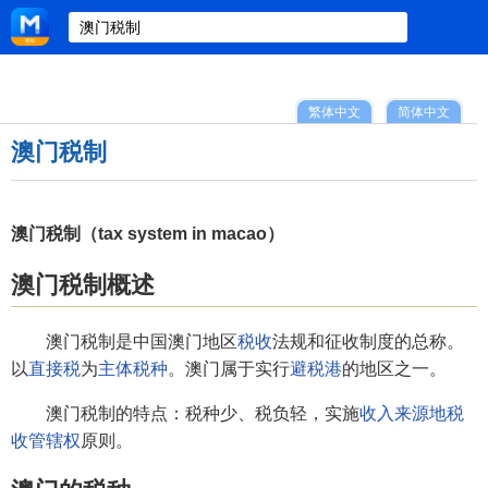
繁体中文
简体中文
澳门税制
澳门税制（tax system in macao）
澳门税制概述
澳门税制是中国澳门地区
税收
法规和征收制度的总称。
以
直接税
为
主体税种
。澳门属于实行
避税港
的地区之一。
澳门税制的特点：税种少、税负轻，实施
收入来源地税
收管辖权
原则。