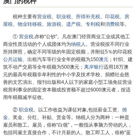
澳门的税种
税种主要有
营业税
、
职业税
、
所得补充税
、
印花税
、
房
屋税
、
物业转移税
、
旅游税
、
遗产税
、
专利税
和
消费税
等。
①
营业税
,亦称“公钞”。凡在澳门经营商业工业或其他工
商业性质活动的个人或团体均为
纳税人
。营业税按不同行业
所持牌照，确定不同等级的年固定税额，并附征5％的印花税
公共运输
、出租汽车等行业全年的税额为150
澳元
；针织、建
筑不动产交易等全年税额为500澳元；
离岸银行
适用18万澳
元的最高年税额非牟利性的中小学及技术学校、捐赠社会慈
善的文艺演出、报刊出版和4人以下的家庭小型工场免征营业
税营利事业的固定资本额或投资额不超过6000澳元者，按适
用年税额减半征收。
②
职业税
。以工作收益为课征对象,包括薪金工资、
佣
金
、奖金、分红、补贴、赏金等。纳税人分为两种：一种是
雇员和散工。雇员，俗称“白领”，一般指从事脑力劳动的人，
包括同雇主直接合作，不计月薪的人。散工即工人，俗称“蓝