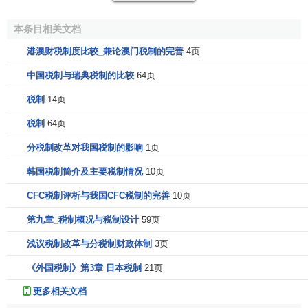
税、职业税所得补充税和
物业税
附征5％印花税以外，一般商
本条目相关文档
业买卖，如价格低于100澳元,豁免印花税,高于100澳元而低
于250澳元者,贴0.5澳元定额印花,250澳元以上者征2‰印花
港澳财税制度比较_兼论澳门税制的完善
4页
税。
中国税制与瑞典税制的比较
64页
⑤
房屋税
，也称“钞销”。以房屋收益为课征对象。房屋
税制
14页
用于出租的，以年
租金收入
为该房屋收益，自用的房屋，按
税制
64页
评估收益计税。为鼓励房屋更新，新楼宇的税率为10％，未
扩建或改建的旧楼宇，税率为16％。
分税制改革对我国税制的影响
1页
韩国税制简介及主要税制情况
10页
⑥
物业转移税
，俗称“司沙”。凡房屋或土地发生交易时,
课征物业转移税。在房屋税免税期交易的,税率为4％，免税
CFC税制评析与我国CFC税制的完善
10页
期过后交易的，税率为6％。依据买卖双方申报的成交价和政
第九章_税制概况与税制设计
59页
府评估的市价，以两者较高的价值计税。由买方缴纳。另附
征5％的印花税。
浅议税制改革与分税制财政体制
3页
《外国税制》第3章 日本税制
21页
⑦
遗产税
。依照遗产总额以及继承人与被继承人之间的
亲疏不同而订有高低不同的
全额累进税率
，属于继承税性
更多相关文档
质。