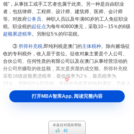
领”，从事技工或手工艺者也属于此类。另一种是自由职业
者，包括律师、工程师、设计师、建筑师、医师、会计师
等。对政府
公务员
、神职人员以及年满60岁的工人免征职业
税。职业税的
起征点
为每年40800澳元，采取10～15％的6级
超额累进税率
。另附征5％的印花税。
③
所得补充税
,即纯利税是澳门的
主体税种
。除向赌场征
收的专利税外，收入居于首位。征收对象主要是个人公司、
合伙公司、任何性质的有限公司以及在澳门从事经营活动的
分公司所赚取的收益额，其次是房屋的成交额。所得补充税
采取16级超额累进税率，最低税率为2％，最高税率为
15％，另附征5％印花税。所得补充税是对纯利课征，毛收入
允许扣除税法规定准予列支的成本费用。对工业楼宇和工场
打开MBA智库App, 阅读完整内容
设施还允许在购置年度提取按价值额20％的首期折旧。对个
人经营工商业活动的收益，在扣除法定负担后所课征的所得
补充税大于该纳税人工作收益已缴的职业税时，补征其差额
税款。
本条目对我有帮助
42
④
印花税
。征收范围广泛，采取定额或定率征收除营业