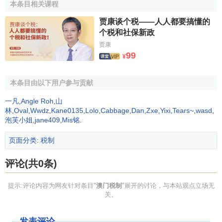
本条目相关课程
此外，澳门资源缺乏，出口货物需办理“出口准许照”在澳
贾康谈个税——人人都要搞懂的
门制造而出口到有配额限制的国家的货品,按货品
离岸价格
收
个税和社保新政
取1％的手续费（惯称出口税）,其他货品免税出口。进口货
贾康
99
物不加限制，同时不征
关税
。只对烟、酒、汽车等少数货品
¥
进口课征消费税，属于关税性质。
本条目由以下用户参与贡献
澳门税制的沿革
一凡
,
Angle Roh
,
山
林
,
Oval
,
Wwdz
,
Kane0135
,
Lolo
,
Cabbage
,
Dan
,
Zxe
,
Yixi
,
Tears~
,
wasd
,
作为澳府
财政收入
主要来源之一的税收，其
税制
历史非
泡芙小姐
,
jane409
,
Mis铭
.
常悠久，明清政府在澳门行使税务管辖权有300余年，从
页面分类
:
税制
1574年(清康熙二十四年)已在澳门开始设立海关、税馆，对
葡商征课地租、船税，澳门的“关部行台”，是清代中国4大海
评论(共0条)
关之一。1845年11月，葡国国王单方面宣布澳门为
自由港
；
1849年，澳督阿马留封闭了澳门“关部行台”，开始向澳门居
提示:评论内容为网友针对条目"
澳门税制
"展开的讨论，与本站观点立场无
民征税，从此葡人直接在澳行使
税收权力
，迄今达140余年，
关。
期间可分为两大阶段。以1974年葡萄牙“四·二五”革命为界，
可分为两大阶段：前阶段125年，澳门税收基本听命于葡萄牙
发表评论