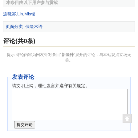
种的构思源泉，追随竞争对手是新险种构思的重要途径，保
本条目由以下用户参与贡献
险公司的调研是新险种构思的主要来源。
连晓雾
,
Lin
,
Mis铭
.
2．构思的筛选
页面分类
:
保险术语
保险公司在收集了大量新险种构思后，就要对各种构思
评论(共0条)
进行筛选。在新险种构思筛选时，既要防止对新险种构思的
潜在价值估计不足造成失误，使保险公司失去开发新险种的
提示:评论内容为网友针对条目"
新险种
"展开的讨论，与本站观点立场无
机会，又要避免误取没有发展前途的新险种而招致保险公司
关。
经营失败。
发表评论
3．
市场分析
请文明上网，理性发言并遵守有关规定。
为了避免误取构思，保险公司对新险种的市场销售前景
进行分析，即对这一险种的
销售量
和成本利润进行分析，
预
测
和评估新险种的销售量、
开发成本
及
销售利润
等
指标
能否
满足保险公司的目标。市场分析的重点是：新险种有哪些特
点；新险种的目标市场在哪里；其
潜在购买力
如何；保险公
司的
资金
和设备是否适应新险种的发展；
预期利润
如何；新
险种上市成功的可能性有多大；其竞争能力如何；社会效益