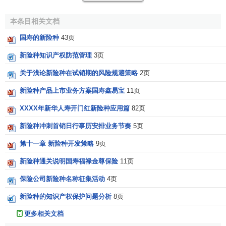
而是一项复杂的
系统工程
，从
信息反馈
、资料收集的构思过
程，到方案筛选、营业分析的操作过程，再到最后推向
市场
本条目相关文档
进行市场检验的过程，其中任何一个过程发生失误都将导致
国寿的新险种
43页
风险
。如果保险公司
市场调研
不充分，对
市场需求
把握不准
确，开发的
产品
不能满足客户的
需要
，将造成险种策划定位
新险种知识产权防范管理
3页
风险，使保险公司在激烈的
市场竞争
中失去先机，更谈不上
关于浅论新险种在试销期的风险规避策略
2页
提高
市场占有率
。如果保险公司在开发新险种时因厘定的费
率不准确导致
定价风险
，将使保险公司面临先天性的偿付风
新险种产品上市业务方案国寿鑫易宝
11页
险。因此新险种开发必须按一定的科学程序进行。
XXXX年新华人寿开门红新险种应用篇
82页
新险种开发的程序包括构思的形成、构思的筛选、
市场
新险种冲刺首销日行事历安排业务节奏
5页
分析
、新险种的设计、
试销
及其
营销策略
以及新险种
商品化
第十一章 新险种开发策略
9页
六个步骤。
新险种通关说明国寿福禄金尊保险
11页
1．新险种的构思
保险公司新险种名称征集活动
4页
收集新构思是新险种开发的第一步。据调查，新险种构
新险种的知识产权保护问题分析
8页
思中约有60％来自客户、
竞争对手
和情报资料，40％来自
本
更多相关文档
公司
的
高层管理者
和市场调研人员。因此
客户
的
需求
是新险