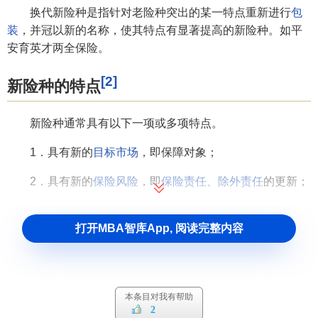
换代新险种是指针对老险种突出的某一特点重新进行
包
装
，并冠以新的名称，使其特点有显著提高的新险种。如平
安育英才两全保险。
[2]
新险种的特点
新险种通常具有以下一项或多项特点。
1．具有新的
目标市场
，即保障对象；
2．具有新的
保险风险
，即
保险责任
、
除外责任
的更新；
3．具有新的
经营方式
，比如缴费方式、投保手续、理赔
打开MBA智库App, 阅读完整内容
单据等。
[1]
新险种的开发
本条目对我有帮助
新险种的开发
不是由保险公司主观判断，凭空臆造的，
2