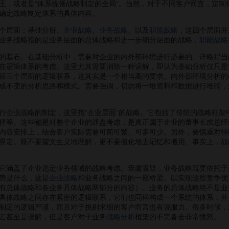
或者是“体系统领战略制定的全局”。当然，对于不同客户而言，定制化
确定战略制定体系的具体内容。
个层面：基础分析、
企业战略
、
业务战略
、以及
职能战略
，这四个层面并
业务战略指的是业务层面的总体战略和进一步细分层面的战略，
职能战略
基石。在基础分析中，需要对企业的内外部环境进行必要的、详略得当
在逻辑体系的考虑。这里尤其需要消除一种误解，即认为基础分析仅只是
后三个层面的逻辑联系，这其实是一个相当高的要求。内外部环境分析的
成不变的分析思路和模式。需要强调，切勿将一堆资料和数据进行堆砌，
业战略的制定，这里指“企业层面”的战略。它包括了传统的战略框架
择等。这些都是对整个企业的通盘考虑，是真正属于企业的董事长或总经
内容安排上，结合客户实际需要可简可繁、可多可少。另外，要慎重对待
界定。既不要望文生义地理解，更不要僵化地去记忆和搬用。事实上，
战
涵盖了企业选定业务领域的战略考虑。毋庸置疑，业务战略既要依托于
势是什么，这是
企业战略
和业务战略之间的一座桥梁。以实现这些竞争优
有总体战略和各业务具体战略两部分的内容）。业务的总体战略绝不是业
具体战略之间存在紧密的逻辑联系，它们也同样构成一个系统的体系，并
制定的逻辑严谨，而且对于挑剔求细的客户而言也有说服力。很多时候，
差甚至是误解，但是客户对于业务
战略分析
框架的不完备会非常愤怒。