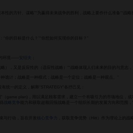
根本性的方针、谋略”“为赢得未来战争的胜利，战略上要作什么准备”“战
你的目标是什么？”“你想如何实现你的目标？”
的环境——
安绍夫
；
），又是反应性的（适应性战略）”“战略体现人们未来的目的与意志，”
种诡计；战略是一种模式；战略是一个定位；战略是一种观点。”
一的定义，解释“STRATEGY”各抒己见：
（game plan)，用以满足顾客需求，建立一个有吸引力的市场地位
得
战略竞争
能力和获取超额回报战略是一个组织长期的发展方向和范围，
束与行动，旨在开发
核心竞争力
，获取竞争优势（Hitt）作为理论上的