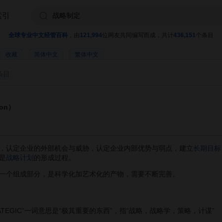
索引
全球专业中文经管百科
，由
121,994
位网友共同编写而成，共计
436,151
个条目
收藏
简体中文
繁体中文
条目
ion）
，认定企业的外部机会与威胁，认定企业内部优势与弱点，建立
长期目标
是
战略计划
的形成过程。
个组成部分，是科学化加艺术化的产物，需要不断完善。
ATEGIC”一词意思是“极其重要的东西”，指“战略，战略学，策略，计谋”