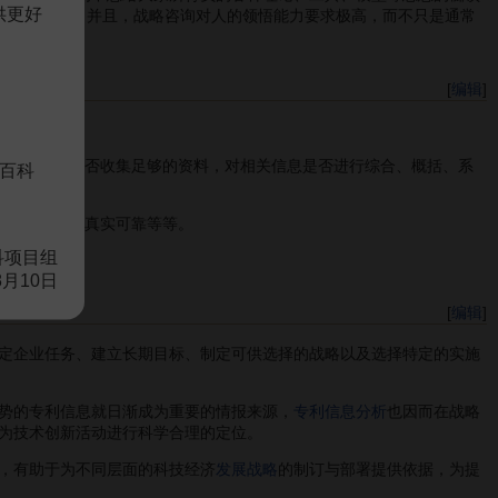
供更好
何尝不是如此？并且，战略咨询对人的领悟能力要求极高，而不只是通常
[
编辑
]
析方法，是否收集足够的资料，对相关信息是否进行综合、概括、系
百科
数据来源是否真实可靠等等。
科项目组
联系。
8月10日
[
编辑
]
定企业任务、建立长期目标、制定可供选择的战略以及选择特定的实施
势的专利信息就日渐成为重要的情报来源，
专利信息分析
也因而在战略
为技术创新活动进行科学合理的定位。
，有助于为不同层面的科技经济
发展战略
的制订与部署提供依据，为提