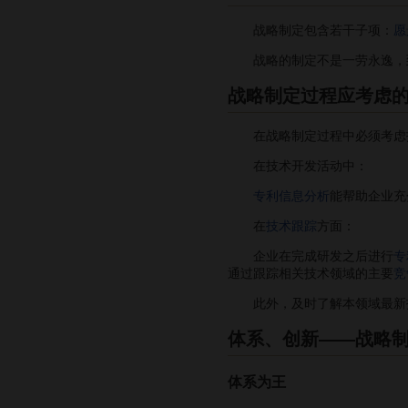
战略制定包含若干子项：
愿
战略的制定不是一劳永逸，到
战略制定过程应考虑
在战略制定过程中必须考虑技
在技术开发活动中：
专利信息分析
能帮助企业充
在
技术跟踪
方面：
企业在完成研发之后进行
专
通过跟踪相关技术领域的主要
竞
此外，及时了解本领域最新技
体系、创新――战略
体系为王