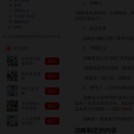
1、军事上
朱明
韩国企业
“战略是长远性的、全局性的，
马克斯·韦伯
术指怎样去干”。
战略规划
饮料
2、经济学家
以上内容根据网友推荐自动排序生成
战略必须解决两个基本问题：“
3、早期定义
官方社群
战略是使公司“适应”其所处
企业管理者
加入
交流群
“战略既是预先性的（预谋战略
创业者交流
加入
“战略是一份计划；战略是一
群
4、管理上，人们对战略还没有统
AIGC交流
加入
群
战略是公司管理的“游戏计划”
取的一系列决策与行动，用以获
市场营销人
加入
员交流群
益相关方的期望——[英]
约翰逊
战略是一整套相互协调的约
人力资源师
加入
交流群
战略制定的内容