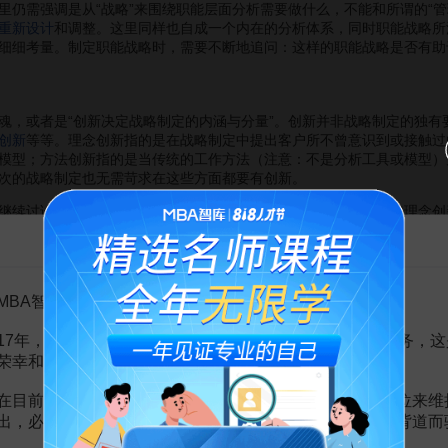
需强调是从“战略”来围绕职能层面分析需要做什么，不能和所谓的“管理
重新设计
和调整。这里同样也自成一个内在的分析体系，同时职能战略所
细细考量。制定职能战略时，需要不断地追问：这样的职能战略是否有助
或者是“创新决定战略制定的内涵与分量”。创新并非战略制定的独有
创新
等等。理念创新指的是在战略制定中提出客户所不曾意识到或接触过
模型；方法创新指的是当传统的工作方法（注意：不是分析工具或模型）
次的战略制定也无需苛求在这些方面都要有创新。
续讨论。从难度上而言，
理念创新
实际上是最难的，虽然看起来理念创
以刚结束的一个
战略项目
为例，战略制定要使得客户理解并考虑接受生存
告MBA智库百科用户的一封信
不是国内小品中的流行词“忽悠”。如果咨询项目组中没有人对人生、对组
针对的问题是明确的，最终要达到的目的也是确定的，因此重要的在于
MBA智库百科用户：
一定商业时代与历史的产物，照搬照用这些工具会与实际脱离，更重要的
客户问题这二者之间需要工具和模型的衔接。这既体现了专业性，又能授
17年，百科频道一直以免费公益的形式为大家提供知识服务，这
于成法。就以战略制定中的访谈为例，是从上而下、还是从下而上？没
荣幸和骄傲。
该采用什么样的方法？对于客户的客户，战略制定过程中该如何去获取信
，就在于它要求咨询师时时在颠覆自我、不断革新、对自己的所谓经验和
在目前越来越严峻的经营挑战下，单纯依靠不断增加广告位来维
种负累。
出，必然会越来越影响您的使用体验，这也与我们的初衷背道而
的要求和作用进行了简要的总结，主要是谈了谈感受。之所以不想说得