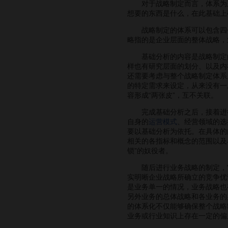
对于战略制定而言，体系为王，
想要的东西是什么，在此基础上
战略制定的体系可以包含四
略指的是企业层面的整体战略，
基础分析的内容是战略制定的
样也有研究层面的划分、以及内
还需要考虑与整个战略制定体系
的特定需求来设定，从来没有一
容形成“两张皮”，互不关联。
完成基础分析之后，接着进行企
自身的
运营模式
、经营领域的选
要以基础分析为依托。在具体的
相关的各指标和概念的范围以及
锁”的奴役者。
随后进行业务战略的制定，它
实明晰企业战略所确立的竞争优
是业务单一的情况，业务战略也
另外业务的总体战略和各业务的
的体系化不仅能够确保整个战略
业务或行业知识上存在一定的偏