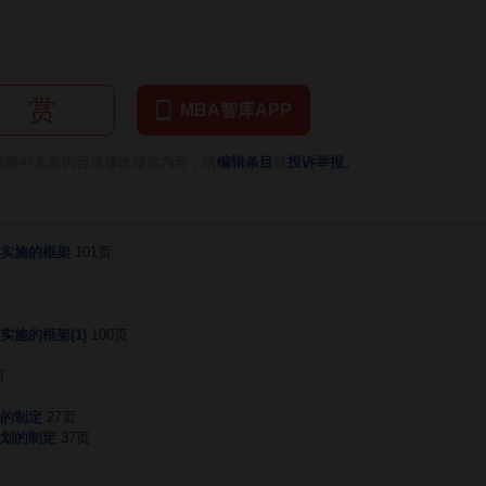
赏
MBA智库APP
。
需要补充新内容或修改错误内容，请
编辑条目
或
投诉举报
实施的框架
101页
施的框架(1)
100页
页
的制定
27页
划的制定
37页