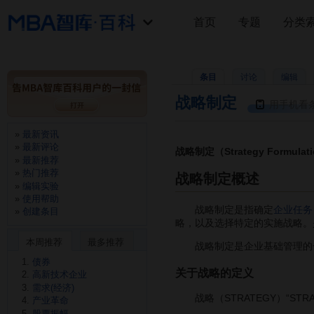
首页
专题
分类
条目
讨论
编辑
战略制定
用手机看
最新资讯
最新评论
战略制定（Strategy Formulat
最新推荐
热门推荐
战略制定概述
编辑实验
使用帮助
战略制定是指确定
企业任务
创建条目
略，以及选择特定的实施战略。
本周推荐
最多推荐
战略制定是企业基础管理的一
债券
关于战略的定义
高新技术企业
需求(经济)
战略（STRATEGY）“STR
产业革命
股票振幅