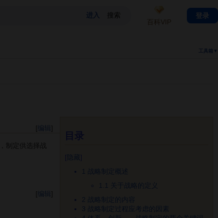
登录
百科VIP
工具箱▼
[
编辑
]
目录
，制定供选择战
[
隐藏
]
1
战略制定概述
1.1
关于战略的定义
[
编辑
]
2
战略制定的内容
3
战略制定过程应考虑的因素