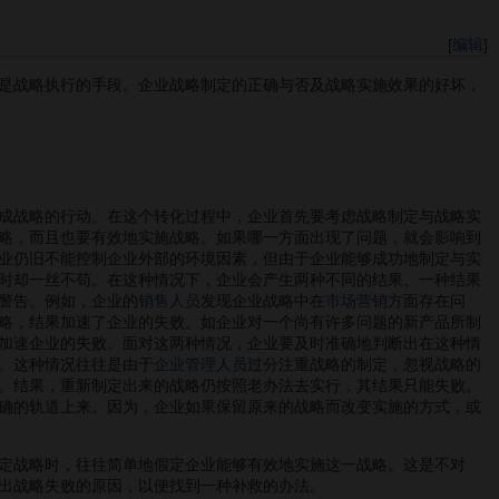
[
编辑
]
是战略执行的手段。企业战略制定的正确与否及战略实施效果的好坏，
成战略的行动。在这个转化过程中，企业首先要考虑战略制定与战略实
略，而且也要有效地实施战略。如果哪一方面出现了问题，就会影响到
业仍旧不能控制企业外部的环境因素，但由于企业能够成功地制定与实
时却一丝不苟。在这种情况下，企业会产生两种不同的结果。一种结果
警告。例如，企业的
销售人员
发现企业战略中在
市场营销
方面存在问
略，结果加速了企业的失败。如企业对一个尚有许多问题的新产品所制
加速企业的失败。面对这两种情况，企业要及时准确地判断出在这种情
。这种情况往往是由于
企业管理人员
过分注重战略的制定，忽视战略的
。结果，重新制定出来的战略仍按照老办法去实行，其结果只能失败。
确的轨道上来。因为，企业如果保留原来的战略而改变实施的方式，或
定战略时，往往简单地假定企业能够有效地实施这一战略。这是不对
出战略失败的原因，以便找到一种补救的办法。