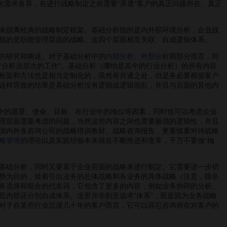
需求各异，在进行战略制定之前需要“弄透”客户的真正问题所在、真正
未脱离经典的战略制定框架。基础分析指的是内外部环境分析，企业战
指的是职能管理层面的战略。这四个层面相互关联、自成逻辑体系。
的研究和阐述。对于基础分析中的
内部分析
、
外部分析
两部分而言，同
“分析员层次的工作”。基础分析（哪怕是其中的行业分析）的所有内容
框架和方法也是相当定制化的，虽然有共通之处，但是务必要根据客户
这样导致的结果是基础分析没有逻辑或逻辑混乱，并且与后面的其他内
中的愿景、使命、目标、在行业中的地位等因素，同时也可以考虑企业
理层面需要考虑的问题，当然这些内容之间也需要极强的逻辑性，并且
国内外各咨询公司的战略培训教材、战略咨询报告，更要慎重对待战略
略管理
的理论以及实践经验本来就在不断推进和变革，千万不要做“枷
基础分析，同时又要基于企业层面的战略来进行制定。它需要进一步切
势为目的，接着引出业务的总体战略和各业务的具体战略（注意，除非
务选择和组合的代名词，它包含了更多的内容，例如业务协同的分析。
且内部还分别自成体系。这里并非刻意追求“体系”，而是因为业务战略
对于在某些行业沉浸几十年的客户而言，它可以容忍咨询师在对客户的