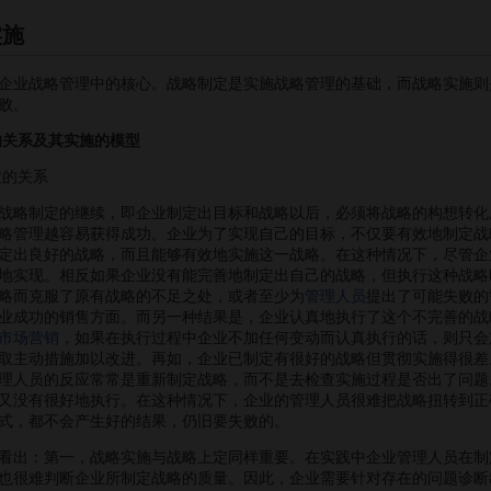
实施
企业战略管理中的核心。战略制定是实施战略管理的基础，而战略实施则
败。
的关系及其实施的模型
定的关系
略制定的继续，即企业制定出目标和战略以后，必须将战略的构想转化
略管理越容易获得成功。企业为了实现自己的目标，不仅要有效地制定战
定出良好的战略，而且能够有效地实施这一战略。在这种情况下，尽管企
地实现。相反如果企业没有能完善地制定出自己的战略，但执行这种战略
略而克服了原有战略的不足之处，或者至少为
管理人员
提出了可能失败的
业成功的销售方面。而另一种结果是，企业认真地执行了这个不完善的战
市场营销
，如果在执行过程中企业不加任何变动而认真执行的话，则只会
取主动措施加以改进。再如，企业已制定有很好的战略但贯彻实施得很差
理人员的反应常常是重新制定战略，而不是去检查实施过程是否出了问题
又没有很好地执行。在这种情况下，企业的管理人员很难把战略扭转到正
式，都不会产生好的结果，仍旧要失败的。
出：第一，战略实施与战略上定同样重要。在实践中企业管理人员在制
也很难判断企业所制定战略的质量。因此，企业需要针对存在的问题诊断