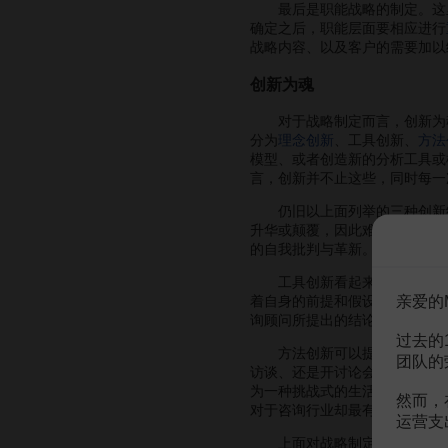
最后是职能战略的制定。这里仍
确定之后，职能层面要相应进行
战略内容、以及客户的需要加以
创新为魂
对于战略制定而言，创新为魂，
分为
理念创新
、工具创新、
方法
模型、或者创造新的分析工具或
言，创新并不止这些，同时每一
仍旧以上面列举的三种创新继
升华或颠覆，因此难度极大。就
的自我批判与革新。理念创新绝
工具创新看起来复杂，但是它所
亲爱的
着自身的前提和假设，并且都是
询顾问所提出的结论、所针对的
过去的
方法创新可以提示顾问不要拘
团队的
访谈、还是开讨论会？讨论会应
为一种挑战式的生活与工作方式
然而，
对于咨询行业却最有可能成为一
运营支
上面对战略制定中体系和创新