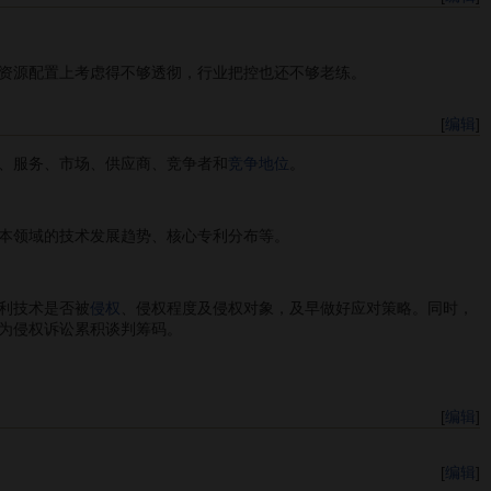
资源配置上考虑得不够透彻，行业把控也还不够老练。
[
编辑
]
、服务、市场、供应商、竞争者和
竞争地位
。
本领域的技术发展趋势、核心专利分布等。
利技术是否被
侵权
、侵权程度及侵权对象，及早做好应对策略。同时，
为侵权诉讼累积谈判筹码。
[
编辑
]
[
编辑
]