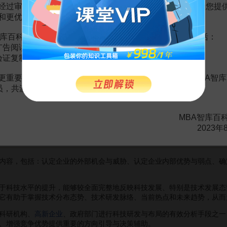
经过审慎地考虑，我们决定推出VIP会员收费制度，以便为您提
对经济学家做了如下的定义“戴着枷锁跳舞的人”，其实战略咨询顾问又
和更优质的内容。
此战略咨询师有时候又像极了云游四海的禅师……
库百科VIP会员（9.9元 / 年，
点击开通
），您的权益将包括：
广告阅读；
验证复制。
容有：
的环境进行分析，是否对外部环境、内部环境进行分析，是否运用科学分
更重要的是长期以来您对百科频道的支持。诚邀您加入MBA智库
会员，共渡难关，共同见证彼此的成长和进步！
的资源。资源的收集是否完整，各部分数据是否形成一个有机的整体，
MBA智库百
化
。对
组织文化
是否进行了科学地概括，
组织文化
与战略之间是否建立了
2023年
内容，包括：认定企业的外部机会与威胁、认定企业内部优势与弱点、确
科技水平的提升，能够较全面完整地反映科技发展、特别是技术发展态
它有助于掌握技术分布态势、技术研发脉络、当前热点和未来趋势，从而
科研机构、
高新企业
、政府部门进行科技研发与布局的有效分析手段之一
、增强竞争优势提供重要的方向引导与决策辅助。