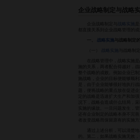
企业战略制定与战略
企业战略制定与
战略实施
是
都直接关系到企业战略管理的成
一、
战略实施
与战略制定
（一）
战略实施
与战略制
在战略管理中，战略实施是战
施的关系，两者配合得越好，战
整个战略的成败。例如企业已制
施战略，企业的目标便能够顺利
是，由于企业能够很好地执行战
题，便将战略的重点放在促进企
定的战略是迅速扩大生产和加强
况下，战略会造成什么结局，采
实施的缘故。一旦问题发生，管
还有企业制定的战略本身不完善
者改变战略而保留原有的实施方
通过上述分析，可以清楚地看
的。第二，如果战略实施无效，