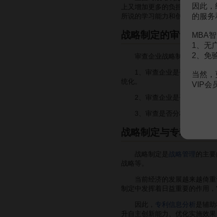
因此，
上又增加更多的负担。曾经有人
的服务
所说的学习能力和创新能力，因
战略制定的审计
MBA智
1、无
2、免
审查企业战略制定的主要内
1、审查企业是否对组织所处
当然，
统化。
VIP
2、审查企业是否分析所拥有
3、审查是否分析了
组织文
战略制定与专利分析
战略制定是
战略管理
的主要
战略等。
当前经济的发展越来越倚重于
制定中发挥着日益重要的作用，
因此，
专利信息分析
是辅助
升自主创新能力、优化实施效果