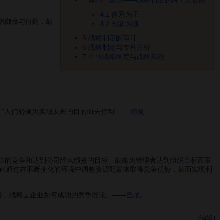
4
体系、创新――战略制定的两个关键词
4.1
体系为王
略指御敌与何处，战
4.2
创新为魂
5
战略制定的审计
6
战略制定与专利分析
7
企业战略制定与战略实施
“人们必须为实现未来的目的而去行动”——
纽曼
，成功的竞争和达到公司经营绩效的目标。战略为管理者达到
组织目标
而采
它通过在不断变化的环境中调整资源配置来取得竞争优势，从而实现利
战略，战略是企业如何成功的竞争理论。——
巴尼
。
[
编辑
]