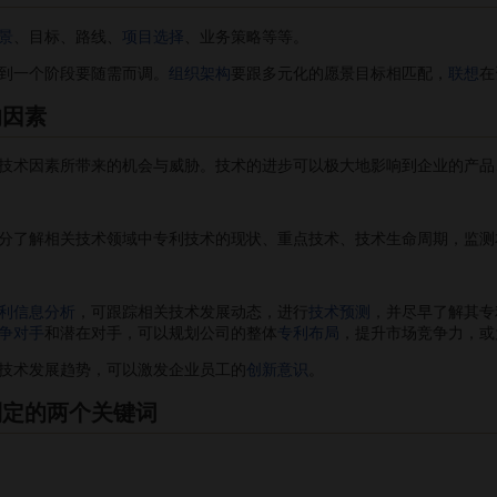
景
、目标、路线、
项目选择
、业务策略等等。
一个阶段要随需而调。
组织架构
要跟多元化的愿景目标相匹配，
联想
在
的因素
术因素所带来的机会与威胁。技术的进步可以极大地影响到企业的产品
分了解相关技术领域中专利技术的现状、重点技术、技术生命周期，监测
利信息分析
，可跟踪相关技术发展动态，进行
技术预测
，并尽早了解其专
争对手
和潜在对手，可以规划公司的整体
专利布局
，提升市场竞争力，或
术发展趋势，可以激发企业员工的
创新意识
。
制定的两个关键词