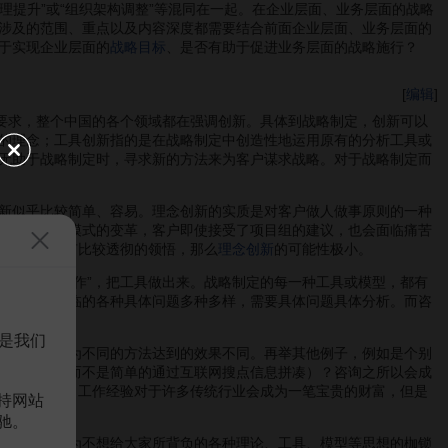
提升”或“组织架构调整”等混同在一起。在企业层面、业务层面的战略
涉及的范围、重点以及内容深度都需要结合前面企业层面、业务层面的
于实现企业层面的
战略目标
、是否有助于促进业务层面的战略施行？
[
编辑
]
要求，整个中国的各个领域都在强调创新。具体到战略制定，创新可以
的理念；工具创新指的是在战略制定中创造性地运用原有的分析工具或
无助于战略制定时，寻求新的方法来为客户谋求战略。对于战略制定而
新似乎比较简单、容易。理念创新的实质是对客户做人做事原则的一种
方式或运营模式的变革，客户即使接受了项目组的建议，也会面临痛苦
织、对世界有比较透彻的领悟，那么
理念创新
的可能性极小。
如何去“操作”，把工具做出来。战略制定的每一种工具或模型，都有
是，客户面临的各种具体问题多种多样，需要具体问题具体分析。而咨
人以渔。
是我们
有定论，因为不同的方法达到的效果不同。再举其他例子，例如是个别
息或了解（而不是简单的通过互联网搜点信息拼凑）？咨询之所以会成
方法“革命”。工作经验对于许多传统行业会成为一笔宝贵的财富，但是
持网站
驰。
太多，是因为不想给大家所背负的各种理论、工具、模型等思想的枷锁