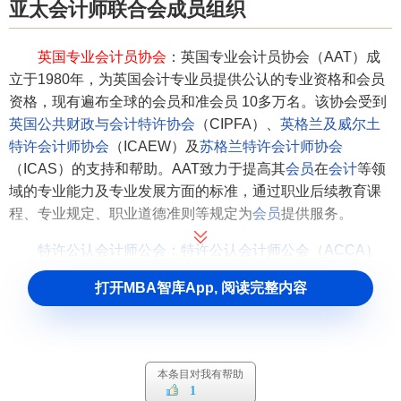
亚太会计师联合会成员组织
英国专业会计员协会
：英国专业会计员协会（AAT）成
立于1980年，为英国会计专业员提供公认的专业资格和会员
资格，现有遍布全球的会员和准会员 10多万名。该协会受到
英国公共财政与会计特许协会
（CIPFA）、
英格兰及威尔土
特许会计师协会
（ICAEW）及
苏格兰特许会计师协会
（ICAS）的支持和帮助。AAT致力于提高其
会员
在
会计
等领
域的专业能力及专业发展方面的标准，通过职业后续教育课
程、专业规定、职业道德准则等规定为
会员
提供服务。
特许公认会计师公会
：
特许公认会计师公会
（
ACCA
）
成立于1904年，是英国贸工部认可的英国五个
会计职业团体
打开MBA智库App, 阅读完整内容
之一。
ACCA
总部设在伦敦，目前在全球160多个国家和地区
拥有32万多名会员和学员，在中国香港设有分会，在北京、
上海、广州以及世界70多个城市均设有
办事处
。依据英国
《公司法》的相关规定，
ACCA
会员被授权从事
审计
、
投资
本条目对我有帮助
顾问
和破产执行等方面的工作，其资格也已经得到
欧盟
立法
1