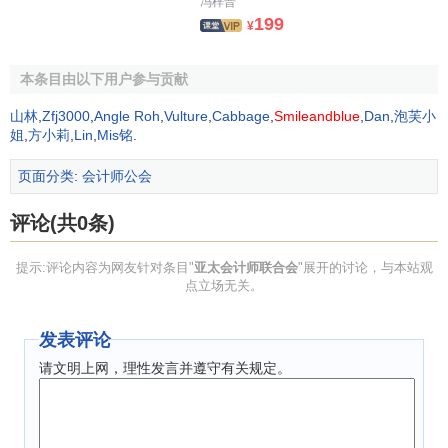
冯梓晋
委员会、教育培训1委员会等委员会。
199
¥
澳大利亚会计师公会
：
澳大利亚会计师公会
（
CPA
Australia
）是澳大利亚由会计师自愿组成的两个行业自律性
本条目由以下用户参与贡献
组织之一，是经政府公司登记部门登记的
公司法人
。澳大利
山林
,
Zfj3000
,
Angle Roh
,
Vulture
,
Cabbage
,
Smileandblue
,
Dan
,
泡芙小
亚政府对注册会计师行业的管理主要是特种执业资格的管
姐
,
方小莉
,
Lin
,
Mis铭
.
理，其余均由行业组织自律管理。公会设立迄今已有1 20多
年历史，其前身为1887年成立的维多利亚会计师协会，该会
页面分类
:
会计师公会
于1952年根据澳大利亚公司法与其他协会合并成立了澳大利
评论(共0条)
亚会计师学会，并于1990 年7月更名为澳大利亚注册会计师
学会（ASCPA），2000年4月改为现名。公会的总部设在墨
提示:评论内容为网友针对条目"
亚太会计师联合会
"展开的讨论，与本站观
尔本，现有9.5万名会员，在全国6个州、首都堪培拉及海外
点立场无关。
各设一个分会。现有海外会员1.8万名，海外分会设在新加
坡。分会是公会的分支机构，分会领导由公会委派，经费由
发表评论
公会统一拨付。会员会费由分会代收后交公会管理。公会共
请文明上网，理性发言并遵守有关规定。
有工作人员28O多人，其中总部16 0多人。公会的管理机构
是全国会员代表大会，由各分会理事会按照一定范围的代表
比例选出的会员代表组成。