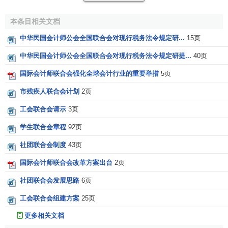
以及许多国家公司法的承认。
ACCA
为
欧洲会计专家协会
（FEE）、亚太会计师联合会（CAPA）和加勒比特许会计师
本条目相关文档
协会（ICAC）等会计组织的成员，也是
国际会计准则委员会
中华民国会计师公会全国联合会对现行税务法令规定研...
15页
（IASC）的创始成员和
国际会计师联合会
（IFAC）的成员。
ACCA
由理事会负责管理，理事会由来自世界各国的被选举
中华民国会计师公会全国联合会对现行税务法令规定研提...
40页
出来代表全体会员的
ACCA
自身的会员组成。在世界各地
国际会计师联合会强化全球会计行业的重要举措
5页
ACCA
会员基础上选举成立的国际大会，负责向理事会提供
市残疾人联合会计划
2页
建议，并担当起理事会和
ACCA
全球会员之间交流的桥梁和
纽带。
工会联合会请示
3页
香港专业会计员协会
：香港专业会计员协会（HKAAT）
学生联合会章程
92页
是根据香港公司法令，于1988年8月23日由
香港会计师公会
社团联合会制度
43页
赞助成立的。该协会宗旨为：提高并促进协会会员及学员的
国际会计师联合会改革方案出台
2页
专业能力，以满足香港和中国大陆的商业需要；授予相关非
学位资格并为会员及学员提供服务。协会的主要工作目标
社团联合会发展思路
6页
是：为那些
全职
或兼职参与会计工作的非专业会计师的那些
工会联合会组建方案
25页
人授予专业会计员资格；发展
职业教育
培训并举办相关考
试；为大学毕业生提供一个在会计界发展的机会。该协会设
更多相关文档
有董事会，董事会下设秘书处负责协会日常事务。秘书处下