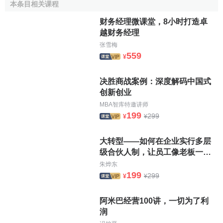
本条目相关课程
设资格委员会、行政及财务委员会、中国事务联络委员会、
财务经理微课堂，8小时打造卓
考试委员会、联合专业过渡考试委员会、会员服务委员会、
越财务经理
出版发行委员会（下设编辑委员会）、学员事务委员会。
张雪梅
559
新西兰注册会计师协会
：新西兰注册会计师协会
¥
（ICANZ）是新西兰唯一的专业会计组织，拥有新西兰和海
决胜商战案例：深度解码中国式
外的近 27000万名会员。协会有三种会员资格：特许会计
创新创业
师，准特许会计师，专业会计员。协会在新西兰全国以及澳
MBA智库特邀讲师
大利亚的悉尼、墨尔本、英国的伦敦和斐济设有
分支机构
。
199
299
¥
¥
马来西亚注册会计师协会
：马来西亚注册会计师协会
（MICPA）于1958年7月26日按马来西亚《1940— 1946年
大转型——如何在企业实行多层
级合伙人制，让员工像老板一样
公司法令》组建。1964年7月更名为马来西亚注册会计师公
行动
会（MACPA），后又改为现名MICPA.目前，协会拥有会员
朱烨东
199
299
¥
¥
近2500名。协会由30名成员组成的理事会负责管理，理事会
成员由在工商业、公营部门工作以及公开执业的注册会计师
阿米巴经营100讲，一切为了利
组成。协会设有主席、副主席、执行委员会、会计审计技术
润
委员会、行政管理和财务事务委员会、工商业委员会、纪律