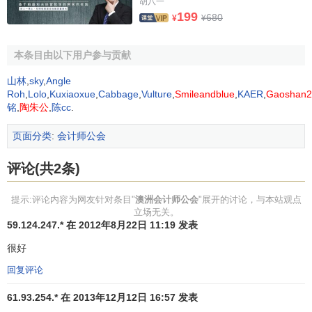
胡八一
每次考试最多可选择三科考试，但考试官并不推荐。会
199
680
¥
¥
员最快可于一年半内完成考试，最长为期五年。
第三步：拥有三年经认可的行业工作经验。
本条目由以下用户参与贡献
这三年工作经验应在会计、财务、商务咨询等相关领域
山林
,
sky
,
Angle
Roh
,
Lolo
,
Kuxiaoxue
,
Cabbage
,
Vulture
,
Smileandblue
,
KAER
,
Gaoshan2
内取得；同时，申请人在工作期间必须有一位
职业指导
顾
铭
,
陶朱公
,
陈cc
.
问，帮助申请人取得工作中所应掌握的各项技能。这名顾问
的基本条件是本人为澳洲CPA或FCPA(资深CPA)或是澳公会
页面分类
:
会计师公会
认可的其他会计师组织的正式会员，且在取得CPA或相应资
格后有至少2 年的相关工作经验。
评论(共2条)
第四步：出席会员迎新
工作坊
。
提示:评论内容为网友针对条目"
澳洲会计师公会
"展开的讨论，与本站观点
立场无关。
完成之后，会员由ASA可申请成为CPA，即澳洲注册会
59.124.247.* 在 2012年8月22日 11:19 发表
计师。
很好
第五步：在香港或者海外的会计/或财务/或商务上积累十
回复评论
五年的工作经验。
61.93.254.* 在 2013年12月12日 16:57 发表