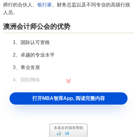
师行的合伙人、
银行家
、财务总监以及不同专业的高级行政
人员。
澳洲会计师公会的优势
1、国际认可资格
2、卓越的专业水平
3、事业发展
4、国际网络
澳洲会计师公会职责
打开MBA智库App, 阅读完整内容
澳洲会计师公会主要职责有:会员资格管理、后续教育、
业务监管，及惩戒违规会员等。目前，澳洲会计师公会分别
与
美国注册会计师协会
、
香港会计师公会
、
马来西亚会计师
本条目对我有帮助
公会
及
新加坡会计师协会
签署了资格互认协议。
18