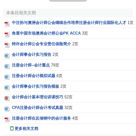
澳洲会计师公会宗旨
本条目相关文档
中注协与澳洲会计师公会继续合作培养注册会计师行业国际化人才
1页
澳洲会计师公会的宗旨是通过教育、培训和专业支持，
角逐中国市场澳洲会计师公会PK ACCA
3页
帮助会员成为会计、财务和商务咨询领域的领导者，让澳洲
注册会计师成为会计、财务和商务领域最有价值的专业人
特许会计师公会专业责任保险简介
2页
士。
会计师事会计实习报告
2页
如何加入澳洲会计师公会
注册会计师--会计重点
79页
注册会计师会计模拟试题
6页
会员资质
会计师事会计实习报告模板
2页
申请人必须完成澳公会认可的大学学士学位；或完成非
会计师会计基本理论讲课技巧
52页
澳公会认可的学士学位，再加上澳公会认可的转换课程或
会
计硕士
课程。
CPA注册会计师会计考试真题
32页
注册会计师在反倾销中的会计服务
4页
加入和晋级步骤
更多相关文档
第一步：提出申请。