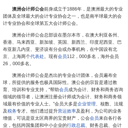
澳洲会计师公会
前身成立于1886年，是澳洲最大的专业
团体及全球最大的会计专业协会之一，也是南半球最大的会
计专业协会和全球第五大会计师公会。
澳洲会计师公会总部设在墨尔本市，在澳大利亚各州、
香港、马来西亚、新加坡、英国、新西兰、印度尼西亚、巴
布亚新几内亚、斐济设有分会或办事机构，在中国设有北
京、上海两个
代表处
。现有
会员
112，000多名，海外会员
26，000多名。
澳洲会计师公会是杰出的专业会计团体，会员遍布全
球，所提供的服务也极具国际性。澳公会的宗旨是通过教
育、培训和专业支持，“帮助
会员
成为会计、财务和商务咨询
领域的领导者，让澳洲注册会计师成为会计、财务和商务领
域最有价值的专业人士。”会员大多是
企业管理
、核数、法规
及
税务
专才。他们透过提升
营运效率
及盈利，为公司的业务
增值，可说是亚太区商界的宝贵财产，公会
会员
来自各行各
业，包括跨国集团和中小企业的
行政总裁
、财务总裁、会计