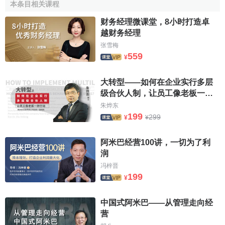
本条目相关课程
通过申请后申请人成为
工会
会员(ASA)，这是CPA的基础
财务经理微课堂，8小时打造卓
资格。
越财务经理
张雪梅
第二步：通过CPA课程的专业资格考试。
559
¥
CPA考试
共分两个部分六门课程。
大转型——如何在企业实行多层
一部分是必修科目，包括报告与专业实务、公司管制与
级合伙人制，让员工像老板一样
问责机制、企业策略与领导技能。必修科目必须按照顺序考
行动
朱烨东
试，没有通过前一科，则无法进行下一科的
考试
。其中，前
199
299
¥
¥
两门科目题型为70%选择题，30%问答题，第三门科目全部
为问答题。
阿米巴经营100讲，一切为了利
润
另一部分是选修课程。申请人可以在以下课程中选修任
冯梓晋
意三门：鉴证与
审计
、
财务会计
、财务报告与披露、破产与
199
¥
重建、
知识管理
、个人
财务规划
与
退休金
、策略管理会计、
税法
、
资金管理
。选修考试不分顺序，可随意挑选。选修科
中国式阿米巴——从管理走向经
目考试题型全部为选择题。
营