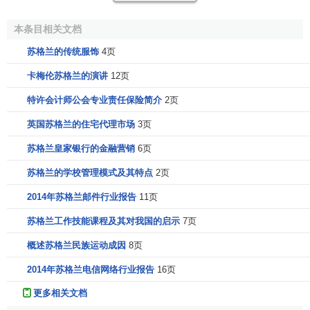
加拿大特许会计师公会
(Canadian Institute of
Chartered Accountants)
本条目相关文档
澳洲特许会计师公会
(Institute of Chartered
苏格兰的传统服饰
4页
Accountants of Australia)
新西兰特许会计师公会
(New Zealand Institute of
卡梅伦苏格兰的演讲
12页
Chartered Accountants)
特许会计师公会专业责任保险简介
2页
南非特许会计师公会
(South African Institute of
Chartered Accountants)
英国苏格兰的住宅代理市场
3页
香港会计师公会
(Hong Kong Institute of Certified
苏格兰皇家银行的金融营销
6页
Public Accountants)
苏格兰的学校管理模式及其特点
2页
苏格兰特许会计师公会
会员
可经应考能力测试(Aptitude
2014年苏格兰邮件行业报告
11页
Test)或完成指定要求成为上述组织会员。
苏格兰工作技能课程及其对我国的启示
7页
此外香港会计师公会会员若通过其专业课程
概述苏格兰民族运动成因
8页
(Qualification Programme)及指定工作经验(所谓Authorized
Employer,AE 或 Anthorized Superior,AS)亦可申请成为苏格
2014年苏格兰电信网络行业报告
16页
兰特许会计师公会会员。
更多相关文档