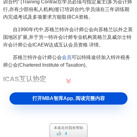
训合约” (Training Contract):学员必须与指定雇主(多为会计师
行,亦有少部份私人机构)签订培训合约,学员须在三年训练期
内完成考试及多项要求方能取得CA资格。
自1990年代中,苏格兰特许会计师公会向苏格兰以外之英
国地区扩展,并于另一特许会计师专业机构英格兰及威尔士特
许会计师公会ICAEW达成互认会员资格 详情。
苏格兰特许会计师公会
会员
可以特殊途径加入特许税务
师公会(Chartered Institute of Taxation)。
ICAS互认协定
苏格兰特许会计师公会与下列机构达成会员互认协定:
打开MBA智库App, 阅读完整内容
英格兰及威尔士特许会计师公会
(Institute of Chartered
Accountants in England and Wales)
爱尔兰特许会计师公会
(Institute of Chartered
本条目对我有帮助
Accountants in Ireland)
4