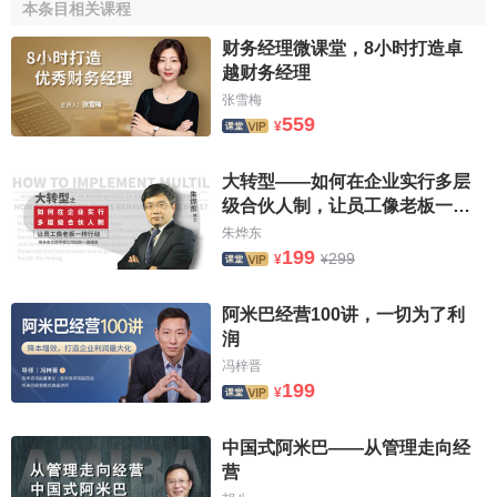
本条目相关课程
财务经理微课堂，8小时打造卓
越财务经理
张雪梅
559
¥
大转型——如何在企业实行多层
级合伙人制，让员工像老板一样
行动
朱烨东
199
299
¥
¥
阿米巴经营100讲，一切为了利
润
冯梓晋
199
¥
中国式阿米巴——从管理走向经
营