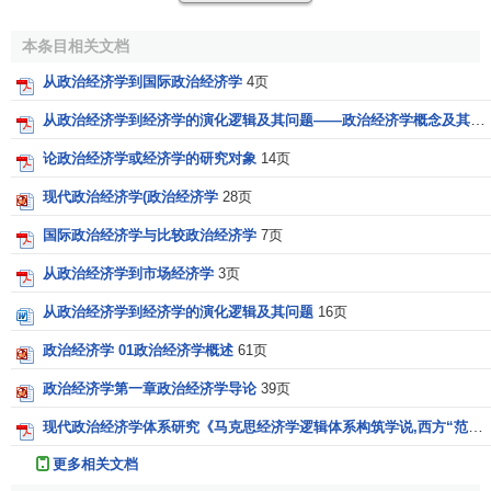
《经济表》
又反对空想社会主义学说，提出
《就业、利息和货币通论》
了资产阶级的国民经济学说。
李
《经济发展理论》
本条目相关文档
斯特
的《政治经济学的国民体
《经济学原理》 (马歇尔)
从政治经济学到国际政治经济学
4页
《经济学》 (萨缪尔森)
系》的中心是对生产力的研究，
《价值与资本》
认为
古典政治经济学
派只讨论“价
从政治经济学到经济学的演化逻辑及其问题——政治经济学概念及其内涵之考辨
《经济成长的阶段》
《经济学》 (斯蒂格利茨)
值”，不注意
生产力
，是一种狭隘
论政治经济学或经济学的研究对象
14页
《经济学原理》 (曼昆)
的理论，
李斯特
提出了独特的
李
《利息与价格》
现代政治经济学(政治经济学
28页
斯特生产力理论
，他认为一国的
《人口原理》
《人力资本投资》
发展程度取决于它的生产力 发展
国际政治经济学与比较政治经济学
7页
《通往奴役之路》
水平，而不是所积累的财富的多
《有闲阶级论》
从政治经济学到市场经济学
3页
《政治经济学及赋税原理》
寡，财富的生产力比财富更重
《政治经济学概论》
要。
[
编辑
]
从政治经济学到经济学的演化逻辑及其问题
16页
《资本论》
《资本与利息》
政治经济学 01政治经济学概述
61页
《政治经济学的国民体系》的历史意义及贡
《政治经济学的国民体系》
《政治经济学新原理》
献
政治经济学第一章政治经济学导论
39页
《政治经济学原理》
《政治经济学理论》
现代政治经济学体系研究《马克思经济学逻辑体系构筑学说,西方“范式”理论与中国转轨型政治经济学体系的重构》
《资本主义与自由》
《政治经济学的国民体系》，该书出版后很快成为德国
更多相关文档
保护关税派的重要思想武器，几年中数次再版。读李斯特的