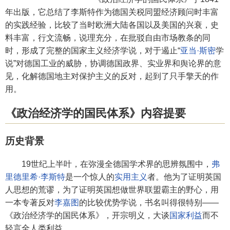
年出版，它总结了李斯特作为德国关税同盟经济顾问时丰富
的实践经验，比较了当时欧洲大陆各国以及美国的兴衰，史
料丰富，行文流畅，说理充分，在批驳自由市场教条的同
时，形成了完整的国家主义经济学说，对于遏止“
亚当·斯密
学
说”对德国工业的威胁，协调德国政界、实业界和舆论界的意
见，化解德国地主对保护主义的反对，起到了只手擎天的作
用。
《政治经济学的国民体系》内容提要
历史背景
19世纪上半叶，在弥漫全德国学术界的思辨氛围中，
弗
里德里希·李斯特
是一个惊人的
实用主义
者。他为了证明英国
人思想的荒谬，为了证明英国想做世界联盟霸主的野心，用
一本专著反对
李嘉图
的比较优势学说，书名叫得很特别——
《政治经济学的国民体系》，开宗明义，大谈
国家利益
而不
轻言全人类利益。