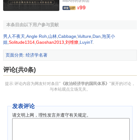
外部链接
MBA特聘讲师团
99
¥
本条目由以下用户参与贡献
男人不夜天
,
Angle Roh
,
山林
,
Cabbage
,
Vulture
,
Dan
,
泡芙小
姐
,
Solitude1314
,
Gaoshan2013
,
刘维燎
,
LuyinT
.
页面分类
:
经济学名著
评论(共0条)
提示:评论内容为网友针对条目"
《政治经济学的国民体系》
"展开的讨论，
与本站观点立场无关。
发表评论
请文明上网，理性发言并遵守有关规定。