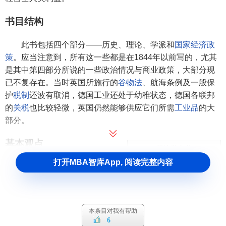
书目结构
此书包括四个部分——历史、理论、学派和
国家经济政
策
。应当注意到，所有这一些都是在1844年以前写的，尤其
是其中第四部分所说的一些政治情况与商业政策，大部分现
已不复存在。当时英国所施行的
谷物法
、航海条例及一般保
护
税制
还波有取消，德国工业还处于幼稚状态，德国各联邦
的
关税
也比较轻微，英国仍然能够供应它们所需
工业品
的大
部分。
基本观点
经济学名著
打开MBA智库App, 阅读完整内容
《不完全竞争经济学》
作为政治经济学家弗里德里
《财富的分配》
希·李斯特的言论与活动，集中反
《纯粹政治经济学纲要》
映了当时德国资产阶级的利益和
《福利经济学》
《丰裕社会》
要求。他一方面反对英国
资产阶
《国富论》
本条目对我有帮助
级古典政治经济学
说，另一方面
《国民经济学原理》
6