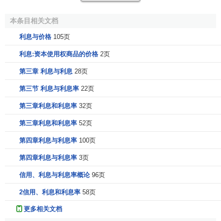
《经济学》 (萨缪尔森)
《价值与资本》
本条目相关文档
《经济成长的阶段》
《经济学》 (斯蒂格利茨)
利息与价格
105页
《经济学原理》 (曼昆)
《利息与价格》
利息:资本使用权商品的价格
2页
《人口原理》
《人力资本投资》
第三章 利息与利息
28页
《通往奴役之路》
《有闲阶级论》
第三节 利息与利息率
22页
《政治经济学及赋税原理》
《政治经济学概论》
第三章利息和利息率
32页
[
编辑
]
《资本论》
第三章利息和利息率
52页
《资本与利息》
《利息与价格》的主要思想
《政治经济学的国民体系》
第四章利息与利息率
100页
《政治经济学新原理》
《政治经济学原理》
魏克塞尔
认为，价格变动分为
相对价格
变动和一般价格
第四章利息与利息率
3页
《政治经济学理论》
的变动，
相对价格变动
系由生产技术和资源丰缺等因素决
《资本主义与自由》
信用、利息与利息率概论
96页
定，不应当对相对价格进行干预。对于一般价格水平来说，
其重要影响因素就是
利率
，当
利率
低于资本自然
利息率
时，
2信用、利息和利息率
58页
投资需求
增加，带动
物价上涨
，并且只要
利率
低于资本自然
更多相关文档
利息率，物价将不断上涨；反 之，则价格下降，并不断下