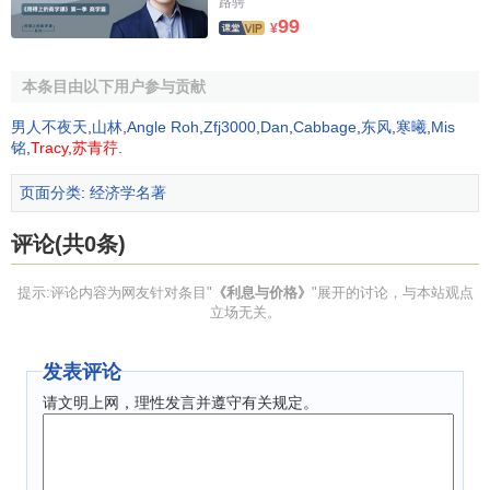
路骋
数量，可用来作为商品价格的直接尺度，从而决定其
价格水
99
¥
平
。”但是这种“带有高度真理” 理论没有在他的价格决定理论
中有丝毫体现。
本条目由以下用户参与贡献
不过，把
货币供应量
撇到一边，丝毫不影响魏克塞尔价
男人不夜天
,
山林
,
Angle Roh
,
Zfj3000
,
Dan
,
Cabbage
,
东风
,
寒曦
,
Mis
格理论的重要意义。他给我们指出了利率在价格决定方面的
铭
,
Tracy
,
苏青荇
.
重要作用，并给出魏克塞尔累积过程，比较完整的说明了利
页面分类
:
经济学名著
率决定价格的整个过程,
魏克塞尔
在《利息与价格》中指出，
货币数量论
在纯现
评论(共0条)
金制度中最为适用，尽管即使是纯现金制度中，
货币流通速
提示:评论内容为网友针对条目"
《利息与价格》
"展开的讨论，与本站观点
度
也不是完全稳定的；在简单的
信用经济
中，货币 数量论的
立场无关。
结论也还可以基本适用；而在纯信用经济（与纯现金经济完
全对立的一种理想情况）中，数量论“似乎已根本被勾销”。
发表评论
利息与价格》的历史贡献
请文明上网，理性发言并遵守有关规定。
《利息与价格》一书在资产阶级
经济学
的发展史中具有
重要地位，第一次打破了传统的价值理论与货币理论互不相