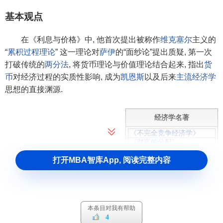
基本观点
在《利息与价格》中, 他首次提出被称作
维克塞尔
主义的
“
累积过程理论
” 这一理论对
萨伊
的“面纱论”提出质疑, 第一次
打破传统的
两分法
, 将货币理论与价值理论结合起来, 指出
货
币
对经济过程的实质性影响, 成为
凯恩斯
以及后来
主流经济学
思想的直接渊源.
经济学名著
《不完全竞争经济学》
《财富的分配》
《纯粹政治经济学纲要》
《福利经济学》
打开MBA智库App, 阅读完整内容
《丰裕社会》
《国富论》
《国民经济学原理》
《经济表》
《就业、利息和货币通论》
本条目对我有帮助
《经济发展理论》
4
《经济学原理》 (马歇尔)