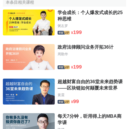
本条目相关课程
降。这个过程即为魏克塞尔累计过程。
学会成长：个人爆发式成长的25
关于
货币政策
的目标，魏克塞尔将它定为价格稳定。调
种思维
节价格的工具是
利率
。魏克塞尔这样说：贷款中有某种
利
粥左罗
率
，它对商品价格的关系是中立的，既不 会使之上涨，也不
199
¥
会使之下跌。这与如果不使用货币、一切借贷以实物资本形
态进行、在这样情况下的
供求关系
所决定的
利率
必然相同。
政府法律顾问业务开拓36计
我们把这个称之为资本自然 利息率的现时价值。
周勤华
由于资本自然利息率很难求出，政策实施时就要通过价
199
¥
格的变化来确定利息率与资本自然利息率的关系。价格上
涨，说明利率低于资本自然利息率，可调高利率来达到价格
超越财富自由的36堂未来趋势课
稳定；价格处于下降阶段，说明利率高于资本自然利息率，
——区块链如何颠覆未来世界
可降低利率。
黄震
99
¥
在《利息与价格》中，魏克塞尔指出了
货币数量论
的一
些缺陷，但他也这样评价
货币数量论
，“我认为不能否认，在
每天7分钟，听用得上的MBA商
一定情况下，数量论是可能正确的，不论怎样， 它带有高度
学课
的真理。但切勿这样想，以为货币的现有
存量
或个人余额的