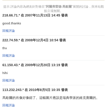
《工業與貿易》
提示:評論內容為網友針對條目"
阿爾弗雷德·馬歇爾
"展開的討論，與本站觀
點立場無關。
《阿爾弗雷德·馬歇爾紀念集》
218.66.71.* 在 2007年11月13日 14:45 發表
《馬歇爾官方文獻集》等等。
good.thanks
回複評論
222.74.59.* 在 2008年12月4日 10:54 發表
thx
回複評論
61.150.43.* 在 2009年12月20日 13:19 發表
hihi
回複評論
113.232.243.* 在 2010年8月5日 10:35 發表
馬歇爾的肖像好像錯了。這幅圖片應該是瑞典學派的維克賽爾的。
回複評論