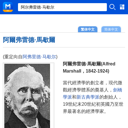
繁体中文
简体中文
阿爾弗雷德·馬歇爾
(重定向自
阿弗里德·马歇尔
)
阿爾弗雷德·馬歇爾(Alfred
Marshall，1842-1924)
當代經濟學的創立者，現代微
觀經濟學體系的奠基人，
劍橋
學派
和
新古典學派
的創始人，
19世紀末20世紀初英國乃至世
界最著名的經濟學家。