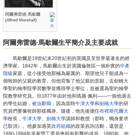
阿爾弗雷德·馬歇爾
(Alfred Marshall)
阿爾弗雷德·馬歇爾生平簡介及主要成就
馬歇爾是19世紀末20世紀初的英國及至世界最著名的經
濟學家。1842年，馬歇爾出生於英國倫敦區一個朴實的
中產
階級
家庭，從小接受他那極為嚴厲的、期望他兒子能成為一
個牧師的父親的教育。但他背叛了他父親的意願，去劍橋大
學聖約翰學院學習數學並獲得學士學位，並被選為聖約翰學
院教學研究員。但1877年由於他和瑪麗·佩利——一個他過去
的學生結婚，
被迫辭職
，因為當時
牛津大學
和
劍橋大學
的研
究員們要像牧師那樣獨身。隨後，他先後擔任
布裡斯托爾大
學
校長，
牛津大學
、
劍橋大學
講師和教授（那時，獨身要求
已取消）。他參加過英
政府組織
的政策咨詢活動，還曾是
1890-1894年皇家勞工委員會頗有影響的成員。1880年，他