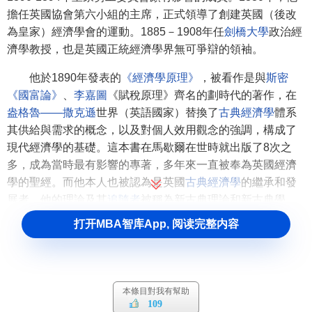
擔任英國協會第六小組的主席，正式領導了創建英國（後改
為皇家）經濟學會的運動。1885－1908年任
劍橋大學
政治經
濟學教授，也是英國正統經濟學界無可爭辯的領袖。
他於1890年發表的
《經濟學原理》
，被看作是與
斯密
《國富論》
、
李嘉圖
《賦稅原理》齊名的劃時代的著作，在
盎格魯——撒克遜
世界（英語國家）替換了
古典經濟學
體系
其供給與需求的概念，以及對個人效用觀念的強調，構成了
現代經濟學的基礎。這本書在馬歇爾在世時就出版了8次之
多，成為當時最有影響的專著，多年來一直被奉為英國經濟
學的聖經。而他本人也被認為是英國
古典經濟學
的繼承和發
展者，他的理論及其
追隨者
被稱為新古典理論和新古典學
派。同時由於他及其學生，如
J.M.凱恩斯
，
J.S.尼科爾森
，
打开MBA智库App, 阅读完整内容
A.C.庇古
，
D.H.麥格雷戈
等先後長期在
劍橋大學
任教，因此
也被稱為劍橋學派。阿爾弗雷德·馬歇爾受到當時英國著名的
哲學家、經濟學家
亨利西奇威克
的影響，正因為這個人對他
在經濟學及道德哲學方面的影響很大，馬歇爾的學術興趣逐
本條目對我有幫助
漸由物理學轉向了哲學和
社會科學
。於是，馬歇爾的思想開
109