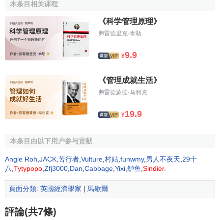
本条目相关课程
《倫敦貧民何所歸》
《科学管理原理》
《政治經濟學的現狀：1885年2月在劍橋大學的就職演
弗雷德里克·泰勒
說》
9.9
¥
《統計學會雜誌》
《一般物價波動的補救措施》
《管理成就生活》
弗雷德蒙德·马利克
《經濟學原理》
《經濟學精義》
19.9
¥
《關於租金》
本条目由以下用户参与贡献
《老一代的經濟學家和新一代的經濟學家》
Angle Roh
,
JACK
,
苦行者
,
Vulture
,
村姑
,
funwmy
,
男人不夜天
,
29十
《分配與交換》
八
,
Tytypopo
,
Zfj3000
,
Dan
,
Cabbage
,
Yixi
,
鲈鱼
,
Sindier
.
《創建經濟學和有關政治學分支課程的請求》
頁面分類
:
英國經濟學家
|
馬歇爾
《經濟騎士道精神的社會可能性》
評論(共7條)
《戰後的國家稅收》