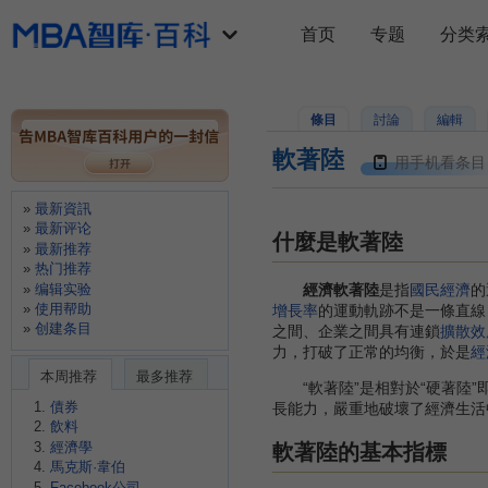
首页
专题
分类
條目
討論
編輯
軟著陸
用手机看条目
最新資訊
最新评论
什麼是軟著陸
最新推荐
热门推荐
编辑实验
經濟軟著陸
是指
國民經濟
的
使用帮助
增長率
的運動軌跡不是一條直線
创建条目
之間、企業之間具有連鎖
擴散效
力，打破了正常的均衡，於是
經
本周推荐
最多推荐
“軟著陸”是相對於“硬著陸”即
債券
長能力，嚴重地破壞了經濟生活
飲料
經濟學
軟著陸的基本指標
馬克斯·韋伯
Facebook公司