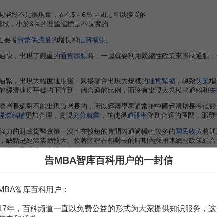
國現階段不是很現實，在4.5－6％區間是可以接受的
現階段，小於3％的理論指標是不現實的
主要看
貨幣供應量
的增長和
信貸擴張
。
過快，出現了嚴重的
通貨膨脹
時，一國就要利用緊縮性政策來壓制通脹，
。
緊，出現大幅度通脹後，緊接著會出現大規模的
通貨緊縮
，導致
失業
增
的經濟速度平穩的下降到一個合適的比例，而沒有出現大規模的通縮和
失
增長絕對不能出現負增長的，所以經濟學界通常把中國經濟增長率低於7
經濟結構
更加合理，實現
充分就業
，並使得
通脹率
降到合適的區間，那麼
力的財政貨幣政策一次性在較短的時間內通過犧牲較多的
國民收入
將通
，缺點是經濟震動較大。軟著陸著在相對長的時期內採用連續的政策組合
，不一定能達到合適的效果。
告MBA智库百科用户的一封信
MBA智库百科用户：
17年，百科频道一直以免费公益的形式为大家提供知识服务，这