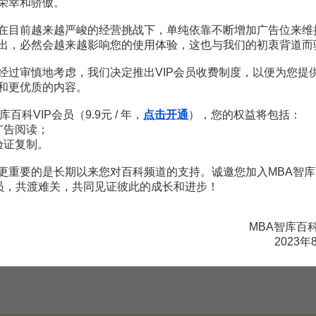
荣幸和骄傲。
在目前越来越严峻的经营挑战下，单纯依靠不断增加广告位来维
赏
MBA智库APP
出，必然会越来越影响您的使用体验，这也与我们的初衷背道而
经过审慎地考虑，我们决定推出VIP会员收费制度，以便为您提
。
需要補充新內容或修改錯誤內容，請
編輯條目
或
投訴舉報
和更优质的内容。
库百科VIP会员（9.9元 / 年，
点击开通
），您的权益将包括：
广告阅读；
验证复制。
更重要的是长期以来您对百科频道的支持。诚邀您加入MBA智库
会员，共渡难关，共同见证彼此的成长和进步！
陸
3頁
MBA智库百
2頁
2023年
2頁
9頁