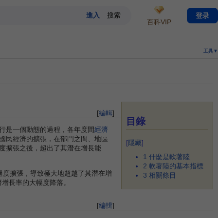
登录
百科VIP
工具▼
[
編輯
]
目錄
行是一個動態的過程，各年度間
經濟
國民經濟的擴張，在部門之間、地區
[
隱藏
]
度擴張之後，超出了其潛在增長能
1
什麼是軟著陸
2
軟著陸的基本指標
的過度擴張，導致極大地超越了其潛在增
3
相關條目
濟增長率的大幅度降落。
[
編輯
]