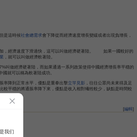
但是這時候
社會總需求
會下降從而經濟速度增長變緩或者出現負增長，
加，經濟速度下滑過快，這可以叫做經濟硬著陸。 如果一國較好的
業
，就可以叫做經濟軟著陸。
%叫做經濟硬著陸，而如果通過一系列政策使得中國經濟增長率平穩的
中國就可以稱為軟著陸成功。
脹率降到正常水平，優點是重拳出擊
立竿見影
，往往公眾尚未來得及足
比較平穩的將通脹率降下來，優點是收入相對犧牲較少，缺點是時間較
[
編輯
]
是我们