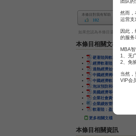
团队的
然而，
本條目對我有幫助
运营支
102
因此，
如果您認為本條目還有待完善，
的服务
本條目相關文檔
MBA智
1、无
硬著陸與軟著陸
1頁
2、免
經濟軟著陸
1頁
過熱經濟如何軟著陸
8頁
当然，
中國經濟將軟著陸
4頁
VIP
中國經濟軟著陸而非硬著
泡沫預防和硬軟著陸
9頁
美國經濟等待軟著陸
2頁
企業社會責任的軟著陸
企業績效管理如何軟著陸
軟著陸：盈科併購案簡析
更多相關文檔
本條目相關資訊