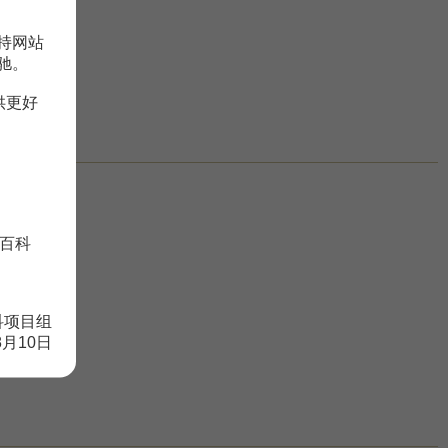
持网站
驰。
供更好
百科
科项目组
8月10日