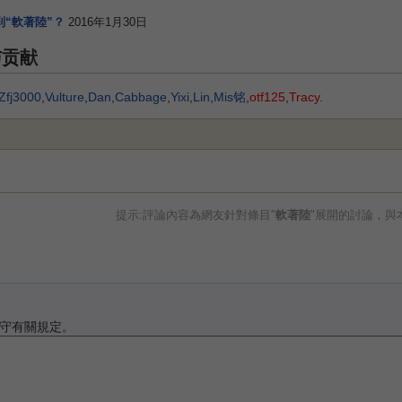
“軟著陸”？
2016年1月30日
与贡献
Zfj3000
,
Vulture
,
Dan
,
Cabbage
,
Yixi
,
Lin
,
Mis铭
,
otf125
,
Tracy
.
提示:評論內容為網友針對條目"
軟著陸
"展開的討論，與
守有關規定。