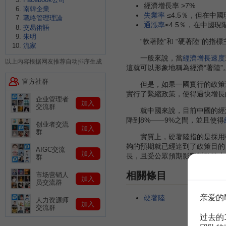
經濟增長率 >7%
南韓企業
失業率
≤4.5％，但在中
戰略管理理論
通漲率
≤4.5％，在中國
交易術語
朱明
“軟著陸”和 “硬著陸”的指標
流家
一般來說，當
經濟增長速度
以上内容根据网友推荐自动排序生成
這就可以形象地稱為經濟“著陸”
官方社群
但是，如果一國實行的政策過
實行了緊縮政策，使得過快增長
企业管理者
加入
交流群
就中國來說，目前中國的經濟
降到8%——9%之間，並且使得
创业者交流
加入
群
實質上，硬著陸指的是採用強
夠的預期就已經達到了政策目的
AIGC交流
加入
長，且受公眾預期影響變數較大
群
相關條目
市场营销人
加入
员交流群
亲爱的
硬著陸
人力资源师
加入
交流群
过去的