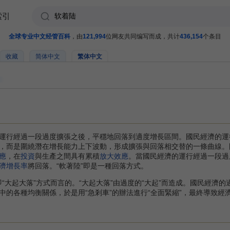
索引
全球专业中文经管百科
，由
121,994
位网友共同编写而成，共计
436,154
个条目
收藏
简体中文
繁体中文
運行經過一段過度擴張之後，平穩地回落到適度增長區間。國民經濟的運
，而是圍繞潛在增長能力上下波動，形成擴張與回落相交替的一條曲線。
應
，在
投資
與生產之間具有累積
放大效應
。當國民經濟的運行經過一段過
濟增長率
將回落。“軟著陸”即是一種回落方式。
“大起大落”方式而言的。“大起大落”由過度的“大起”而造成。國民經濟
中的各種均衡關係，於是用“急剎車”的辦法進行“全面緊縮”，最終導致經