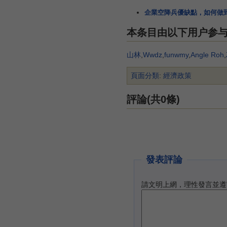
企業空降兵優缺點，如何做到
本条目由以下用户参
山林
,
Wwdz
,
funwmy
,
Angle Roh
,
頁面分類
:
經濟政策
評論(共0條)
發表評論
請文明上網，理性發言並遵