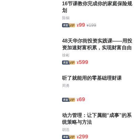
16节课教你完成你的家庭保险规
划
陈铜
99
199
¥
¥
48天华尔街投资实践课——用投
资加速财富积累，实现财富自由
徐彬
599
¥
听了就能用的零基础理财课
周勇
69
¥
动力管理：让下属能“成事”的系
统策略与方法
胡浩
299
¥