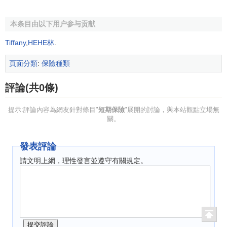
本条目由以下用户参与贡献
Tiffany
,
HEHE林
.
頁面分類
:
保險種類
評論(共0條)
提示:評論內容為網友針對條目"
短期保險
"展開的討論，與本站觀點立場無
關。
發表評論
請文明上網，理性發言並遵守有關規定。