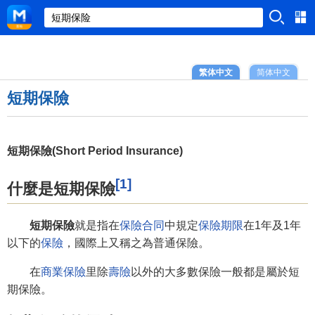
繁体中文
简体中文
短期保險
短期保險(Short Period Insurance)
[1]
什麼是短期保險
短期保險
就是指在
保險合同
中規定
保險期限
在1年及1年
以下的
保險
，國際上又稱之為普通保險。
在
商業保險
里除
壽險
以外的大多數保險一般都是屬於短
期保險。