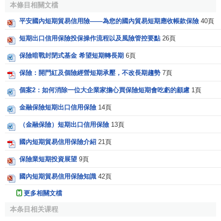
本條目相關文檔
平安國內短期貿易信用險——為您的國內貿易短期應收帳款保險
40頁
短期出口信用保險投保操作流程以及風險管控要點
26頁
保險暗戰封閉式基金 希望短期轉長期
6頁
保險：開門紅及個險經營短期承壓，不改長期趨勢
7頁
個案2：如何消除一位大企業家擔心買保險短期會吃虧的顧慮
1頁
金融保險短期出口信用保險
14頁
（金融保險）短期出口信用保險
13頁
國內短期貿易信用保險介紹
21頁
保險業短期投資展望
9頁
國內短期貿易信用保險知識
42頁
更多相關文檔
本条目相关课程