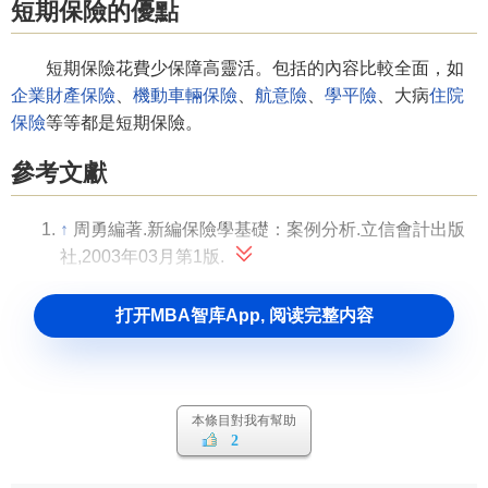
短期保險的優點
短期保險花費少保障高靈活。包括的內容比較全面，如
企業財產保險
、
機動車輛保險
、
航意險
、
學平險
、大病
住院
保險
等等都是短期保險。
參考文獻
↑
周勇編著.新編保險學基礎：案例分析.立信會計出版
社,2003年03月第1版.
打开MBA智库App, 阅读完整内容
本條目對我有幫助
2