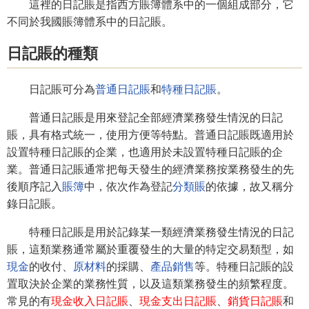
這裡的日記賬是指西方賬簿體系中的一個組成部分，它
不同於我國賬簿體系中的日記賬。
日記賬的種類
日記賬可分為
普通日記賬
和
特種日記賬
。
普通日記賬是用來登記全部經濟業務發生情況的日記
賬，具有格式統一，使用方便等特點。普通日記賬既適用於
設置特種日記賬的企業，也適用於未設置特種日記賬的企
業。普通日記賬通常把每天發生的經濟業務按業務發生的先
後順序記入
賬簿
中，依次作為登記
分類賬
的依據，故又稱分
錄日記賬。
特種日記賬是用於記錄某一類經濟業務發生情況的日記
賬，這類業務通常屬於重覆發生的大量的特定交易類型，如
現金
的收付、
原材料
的採購、
產品銷售
等。特種日記賬的設
置取決於企業的業務性質，以及這類業務發生的頻繁程度。
常見的有
現金收入日記賬
、
現金支出日記賬
、
銷貨日記賬
和