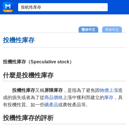
繁体中文
简体中文
投機性庫存
投機性庫存（Speculative stock）
什麼是投機性庫存
投機性庫存
又稱
屏障庫存
，是指為了避免因
物價上漲
造
成的損失或者為了從
商品價格
上漲中獲利而建立的
庫存
，具
有投機性質。如一些
礦產品
或農牧產品等。
投機性庫存的評析