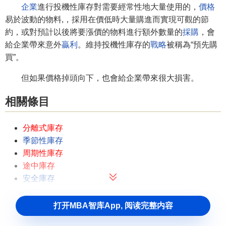
企業
進行投機性庫存對需要經常性地大量使用的，
價格
易於波動的物料,，採用在價低時大量購進而實現可觀的節
約，或對預計以後將要漲價的物料進行額外數量的
採購
，會
給企業帶來意外
贏利
。維持投機性庫存的
戰略
被稱為“預先購
買”。
但如果價格掉頭向下，也會給企業帶來很大損害。
相關條目
分離式庫存
季節性庫存
周期性庫存
途中庫存
安全庫存
打开MBA智库App, 阅读完整内容