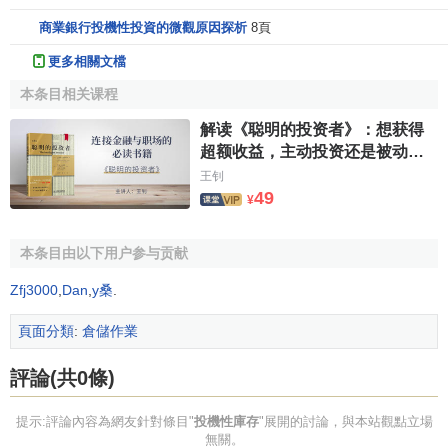
商業銀行投機性投資的微觀原因探析
8頁
更多相關文檔
本条目相关课程
解读《聪明的投资者》：想获得
超额收益，主动投资还是被动投
资更好？
王钊
49
¥
本条目由以下用户参与贡献
Zfj3000
,
Dan
,
y桑
.
頁面分類
:
倉儲作業
評論(共0條)
提示:評論內容為網友針對條目"
投機性庫存
"展開的討論，與本站觀點立場
無關。