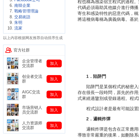
程也稱為感染宿主程式的過程。
南韓企業
代碼必須藉助其他媒介進行傳播
戰略管理理論
寄生和感染特性的惡意代碼，稱
交易術語
將這種病毒稱為廣義病毒。基於廣
朱明
流家
以上内容根据网友推荐自动排序生成
官方社群
企业管理者
加入
交流群
1．陷阱門
创业者交流
加入
群
陷阱門是某個程式的秘密入口
AIGC交流
存在很長一段時問，原先的作用
加入
群
式來繞過鑒別或登錄過程。程式
市场营销人
程式設計者是最有可能設置陷
加入
员交流群
2．邏輯炸彈
人力资源师
加入
交流群
邏輯炸彈是包含在正常應用程
導致非常嚴重的後果，如刪除系