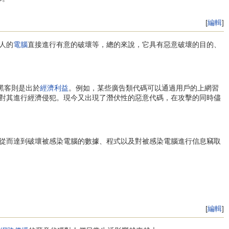
[
編輯
]
人的
電腦
直接進行有意的破壞等，總的來說，它具有惡意破壞的目的、
黑客則是出於
經濟利益
。例如，某些廣告類代碼可以通過用戶的上網習
對其進行經濟侵犯。現今又出現了潛伏性的惡意代碼，在攻擊的同時儘
從而達到破壞被感染電腦的數據、程式以及對被感染電腦進行信息竊取
[
編輯
]