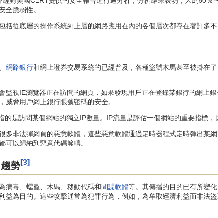
in曾經對美國CERT提供的安全報告進行過分析，分析結果表明，大約50％
安全脆弱性。
包括從底層的操作系統到上層的網路應用在內的各個層次都存在著許多不
、
網路銀行
和網上證券交易系統的已經普及，各種盜號木馬甚至被掛在了
監視IE瀏覽器正在訪問的網頁，如果發現用戶正在登錄某銀行的網上銀
，威脅用戶網上銀行賬號密碼的安全。
指的是訪問某個網站的獨立IP數量。IP流量是評估一個網站的重要指標
多非法彈網頁的惡意軟體，這些惡意軟體通過定時器程式定時彈出某網頁
都可以歸納到惡意代碼範疇。
[3]
和趨勢
病毒、蠕蟲、木馬、移動代碼和
間諜軟體
等。其傳播的目的已有所變化
利益為目的。這些攻擊通常為犯罪行為，例如，為牟取經濟利益而非法盜