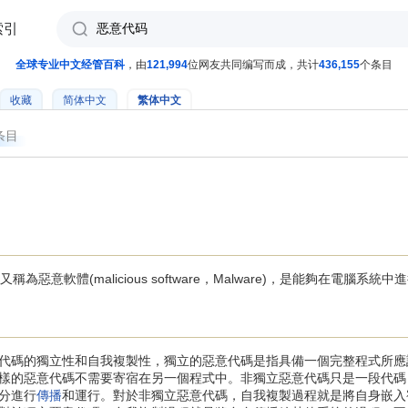
索引
全球专业中文经管百科
，由
121,994
位网友共同编写而成，共计
436,155
个条目
收藏
简体中文
繁体中文
条目
又稱為惡意軟體(malicious software，Malware)，是能夠在電腦
代碼的獨立性和自我複製性，獨立的惡意代碼是指具備一個完整程式所應
樣的惡意代碼不需要寄宿在另一個程式中。非獨立惡意代碼只是一段代碼
分進行
傳播
和運行。對於非獨立惡意代碼，自我複製過程就是將自身嵌入