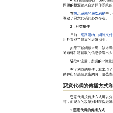
AT&T實驗室的S．Bellov
問題的根源都來自於操作系統的
在
信息系統的層次結構
中，
導致了惡意代碼的必然存在。
2．利益驅使
目前，
網路購物
、
網路支付
用戶造成了嚴重的經濟損失。
如果下載網銀木馬，該木馬會
通過郵件將竊取的信息發送出去
騙取IP流量，所謂的IP流量
有了利益的驅使，就出現了很
動彈出好幾個廣告網頁，這些也
惡意代碼的傳播方式
惡意代碼按傳播方式可以分為
可，而現在的攻擊則以獲得經濟
1.惡意代碼的傳播方式