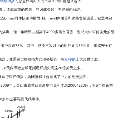
網路傳播
的惡意代碼對人們日常生活影響越來越大。
％多)癱瘓，造成嚴重的後果，並因此引起世界範圍內關註。
毒通過E-mail附件快速傳播而使E．mail伺服器和網路負載過重，它還將敏
病毒，僅一年時間共感染了4000多萬台電腦，造成大約87億美元的經
的用戶高達73％，其中，感染三次以上的用戶又占59％多，網路安全存
目標機器，並通過自動掃描方式傳播蠕蟲，在
互聯網
上大規模泛濫。
發，8天內導致全球電腦用戶損失高達20億美元之多。
機進行瘋狂傳播，給國家和社會造成了巨大的經濟損失。
09年，金山毒霸共截獲新增病毒和木馬20684223個，與5年前新增
0多年主要惡意代碼事件。