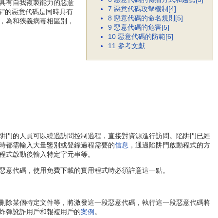
具有自我複製能力的惡意
7
惡意代碼攻擊機制[4]
毒”的惡意代碼是同時具有
8
惡意代碼的命名規則[5]
，為和狹義病毒相區別，
9
惡意代碼的危害[5]
10
惡意代碼的防範[6]
11
參考文獻
阱門的人員可以繞過訪問控制過程，直接對資源進行訪問。陷阱門已經
時都需輸入大量鑒別或登錄過程需要的
信息
，通過陷阱門啟動程式的方
程式啟動後輸入特定字元串等。
惡意代碼，使用免費下載的實用程式時必須註意這一點。
刪除某個特定文件等，將激發這一段惡意代碼，執行這一段惡意代碼將
炸彈訛詐用戶和報複用戶的
案例
。