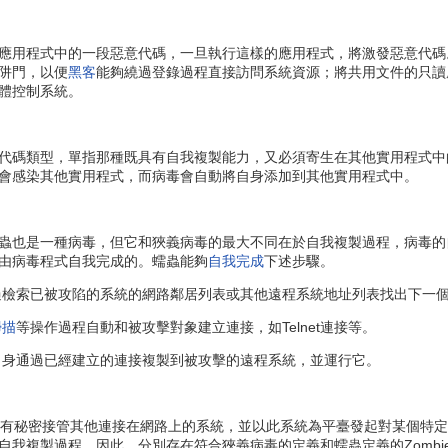
用程式中的一段惡意代碼，一旦執行這樣的應用程式，將激發惡意代碼
阱門，以便
黑客
能夠繞過登錄過程直接訪問系統資源；將共用文件的只讀
體控制系統。
碼類型，單指那種既具有自我複製能力，又必須寄生在其他實用程式中
會感染其他實用程式，而病毒會自動將自身添加到其他實用程式中。
也是一種病毒，但它和狹義病毒的最大不同在於自我複製過程，病毒的
由病毒程式自我完成的。蠕蟲能夠
自我完成
下述步驟。
檢索已被攻陷的系統的網路鄰居列表或其他遠程系統地址列表找出下一
掃描
等操作過程自動和被攻擊對象建立連接，如Telnet連接等。
身通過已經建立的連接複製到被攻擊的遠程系統，並運行它。
種具有秘密接管其他連接在網路上的系統，並以此系統為平臺發起對某個特定
自我複製過程，因此，分別存在符合狹義病毒的定義和蠕蟲定義的Zombi