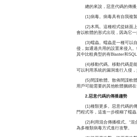
總的來說，惡意代碼的傳播是
(1)病毒。病毒具有自我複製
(2)木馬。這種程式從錶面上
會以軟體的形式出現，因為它一
(3)蠕蟲。蠕蟲是一種可以自
侵，如通過共用的設置來侵入。
其中比較典型的有Blaster和SQL
(4)移動代碼。移動代碼是能
可以利用系統的漏洞進行入侵，
(5)間諜軟體。散佈間諜軟體
用戶可能需要的其他軟體捆綁在
2.惡意代碼的傳播趨勢
(1)種類更多。惡意代碼的傳
門程式等，這進一步模糊了蠕蟲
(2)利用混合傳播模式。“混
為多種類病毒方式進行攻擊。