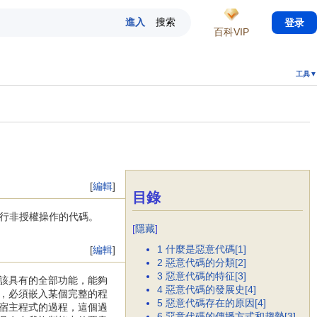
登录
百科VIP
工具▼
[
編輯
]
目錄
系統中進行非授權操作的代碼。
[
隱藏
]
1
什麼是惡意代碼[1]
[
編輯
]
2
惡意代碼的分類[2]
3
惡意代碼的特征[3]
該具有的全部功能，能夠
4
惡意代碼的發展史[4]
，必須嵌入某個完整的程
5
惡意代碼存在的原因[4]
宿主程式的過程，這個過
6
惡意代碼的傳播方式和趨勢[3]