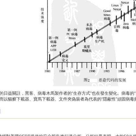
益關註，黑客、病毒木馬製作者的“生存方式”也在發生變化。病毒的“
而以貓癬下載器、寶馬下載器、文件夾偽裝者為代表的“隱蔽性”頑固病
]