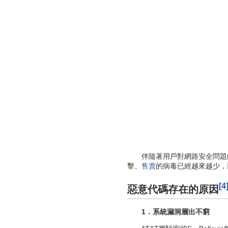
伴隨著用戶對網路安全問題的日
擊、
售賣
的病毒已經越來越少，
[4
惡意代碼存在的原因
1．系統漏洞層出不窮