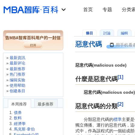
首页
专题
分类
條目
討論
編輯
惡意代碼
用手机看
最新資訊
最新评论
惡意代碼(malicious code)
最新推荐
热门推荐
[1]
什麼是惡意代碼
编辑实验
使用帮助
创建条目
惡意代碼(malicious code)
[2]
本周推荐
最多推荐
惡意代碼的分類
債券
飲料
分類惡意代碼的
標準
主要是
經濟學
獨立傳播、運行的惡意代碼，這
馬克斯·韋伯
式中，作為該程式的一個組成部
Facebook公司