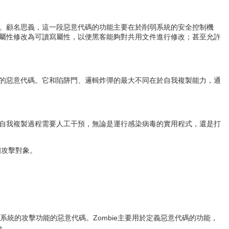
。顧名思義，這一段惡意代碼的功能主要在於削弱系統的安全控制機
屬性修改為可讀寫屬性，以便黑客能夠對共用文件進行修改；甚至允許
的惡意代碼。它和陷阱門、邏輯炸彈的最大不同在於自我複製能力，通
自我複製過程需要人工干預，無論是運行感染病毒的實用程式，還是打
個攻擊對象。
系統的攻擊功能的惡意代碼。Zombie主要用於定義惡意代碼的功能，
e。