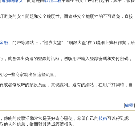
的
電腦網路安全
問題是由
軟體工程
中產生的安全缺陷引起的，其中，很多
叮避免的安全問題和安全脆弱性。而這些安全脆弱性的不可避免，直接
金融
、門戶等網站上，“證券大盜”、“網銀大盜”在互聯網上瘋狂作案，給
行，就會彈出偽造的登錄對話框，誘騙用戶輸入登錄密碼和支付密碼，
，因此一些商家就出售這些流量。
或者修改IE的預設頁面，實現謀利。還有的網站，在用戶打開時，自
[
編輯
]
，傳統的攻擊活動常常是受好奇心驅使，希望自己的
技術
可以得到認
取他人的信息，從而對其造成經濟損失。