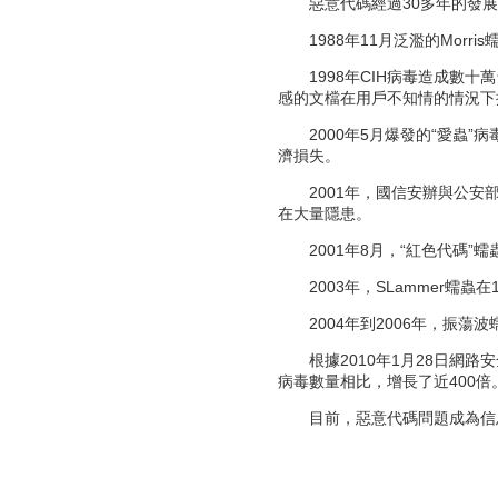
惡意代碼經過30多年的發展
1988年11月泛濫的Morri
1998年CIH病毒造成數十萬台電
感的文檔在用戶不知情的情況下
2000年5月爆發的“愛蟲”病
濟損失。
2001年，國信安辦與公安部
在大量隱患。
2001年8月，“紅色代碼”蠕蟲
2003年，SLammer蠕蟲
2004年到2006年，振蕩
根據2010年1月28日網路安
病毒數量相比，增長了近400倍
目前，惡意代碼問題成為信息