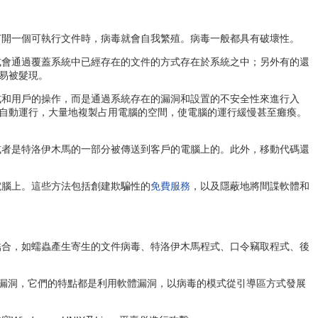
打開一個可執行文件時，病毒就會自我繁殖。病毒一般都具有破壞性。
式會通過覆蓋系統中已經存在的文件的方式存在於系統之中；另外有的還
易被髮現。
式和用戶的操作，而是通過系統存在的漏洞和設置的不安全性來進行入
自動運行，大量地複製占用電腦的空間，使電腦的運行緩慢甚至癱瘓。
或者是特洛伊木馬的一部分被傳送到客戶的電腦上的。此外，移動代碼還
電腦上。這些方法包括創建欺騙性的
免費服務
，以及隱蔽地將間諜軟體和
結合，如蠕蟲產生寄生的文件病毒、特洛伊木馬程式、口令竊取程式、後
S的漏洞，它們的特點都是利用軟體漏洞，以病毒的模式從引導區方式發展