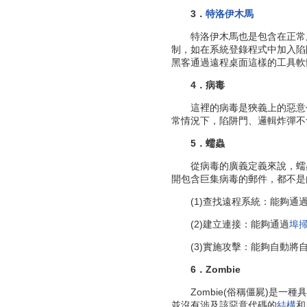
3．
特洛伊木馬
特洛伊木馬也是包含在正常應
制，如在系統登錄程式中加入陷
黑客通過遠程桌面這樣的工具軟
4．病毒
這裡的病毒是狹義上的惡意代
常情況下，陷阱門、邏輯炸彈不
5．蠕蟲
從病毒的廣義定義來說，蠕蟲
開包含巨集病毒的郵件，都不是
(1)查找遠程系統：能夠通過
(2)建立連接：能夠通過
埠
(3)實施攻擊：能夠自動將自
6．Zombie
Zombie(俗稱僵屍)是一
並沒有涉及該惡意代碼的
結構
和