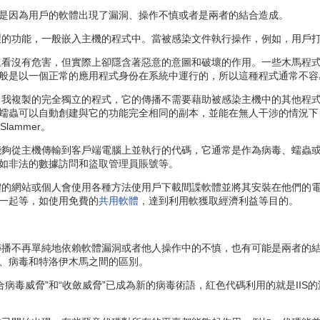
因為用戶的軟體出現了漏洞、操作不慎或者是兩者的結合造成。
的功能，一般嵌入主機的程式中。當被感染文件執行操作，例如，用戶
看沒有危害，但實際上卻隱含著惡意的意圖和破壞的作用。一些木馬程
般是以一個正常的應用程式身份在系統中運行的，所以這種程式通常不容
我複製的完全獨立的程式，它的傳播不需要藉助被感染主機中的其他程
蠕蟲可以自動創建與它的功能完全相同的副本，並能在無人干涉的情況下
Slammer。
夠從主機傳輸到客戶端電腦上並執行的代碼，它通常是作為病毒、蠕蟲
如非法的數據訪問和盜取管理員賬號等。
的網站或個人會使用各種方法使用戶下載間諜軟體並將其安裝在他們的
一起等，如使用免費的
共用軟體
，達到利用軟獲取經濟利益等目的。
播不再單純地依賴軟體漏洞或者他人操作中的不慎，也有可能是兩者的
、病毒和特洛伊木馬之間的區別。
合病毒威脅”和“收斂威脅”已成為新的病毒術語，紅色代碼利用的就是II