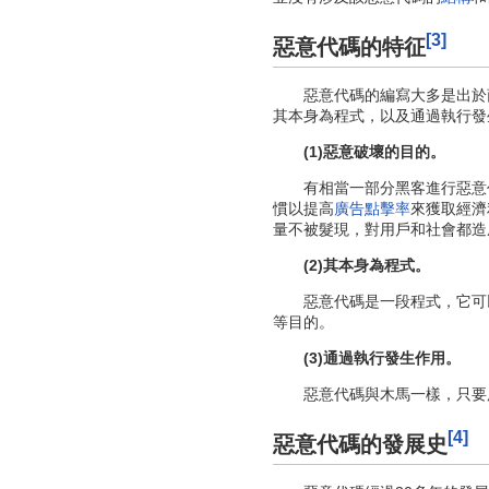
[3]
惡意代碼的特征
惡意代碼的編寫大多是出於商
其本身為程式，以及通過執行發
(1)惡意破壞的目的。
有相當一部分黑客進行惡意代
慣以提高
廣告點擊率
來獲取經濟
量不被髮現，對用戶和社會都造
(2)其本身為程式。
惡意代碼是一段程式，它可以
等目的。
(3)通過執行發生作用。
惡意代碼與木馬一樣，只要用
[4]
惡意代碼的發展史