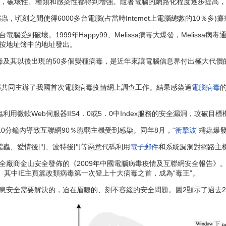
，破壞性、種類和感染性都得到增強。隨著電腦的網路化程度逐步提高，
s蠕蟲，頃刻之間使得6000多台電腦(占當時Intemet上電腦總數的10
腦受到破壞。1999年Happy99、Melissa病毒大爆發，Melissa病
按地址簿中的地址發出。
毒及其以後出現的50多個變種病毒，是近年來讓電腦信息界付出極大代價的
共同主辦了我國首次電腦病毒疫情網上調查工作。結果感染過
電腦病毒
利用微軟Web伺服器IIS4．0或5．0中Index服務的安全漏洞，攻破
在10分鐘內導致互聯網90％脆弱主機受到感染。同年8月，“
衝擊波
”蠕蟲爆
波蠕蟲、愛情後門、波特後門等惡意代碼利用
電子郵件
和系統漏洞對網路主
全廠商金山安全發佈的《2009年中國電腦病毒疫情及互聯網安全報告》。20
。其中IE主頁篡改類病毒第一次登上十大病毒之首，成為“毒王”。
安全需要解決的，迫在眉睫的、刻不容緩的安全問題。圖2顯示了過去2