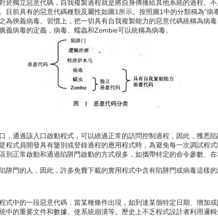
對於獨立惡意代碼，自我複製過程就是將自身傳播給其他系統的過程。不
。目前具有的惡意代碼種類及屬性如圖1所示。按照圖1中的分類稱為“病
之為狹義病毒。習慣上，把一切具有自我複製能力的惡意代碼統稱為病毒
義病毒的定義，病毒、蠕蟲和Zombie可以統稱為病毒。
，通過該入口啟動程式，可以繞過正常的訪問控制過程，因此，獲悉陷
是程式員開發具有鑒別或登錄過程的應用程式時，為避免每一次調試程式
區別正常啟動和通過陷阱門啟動的方式很多，如攜帶特定的命令參數、在
阱門的人，因此，許多免費下載的實用程式中含有陷阱門或病毒這樣的
式中的一段惡意代碼，當某種條件出現，如到達某個特定日期、增加或
統中的重要文件和數據、使系統崩潰等。歷史上不乏程式設計者利用邏輯