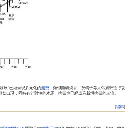
發展”已經呈現多元化的
趨勢
，類似熊貓燒香、灰鴿子等大張旗鼓進行攻
毒頻繁出現，同時有針對性的木馬、病毒也已經成為新增病毒的主流。
[
編輯
]