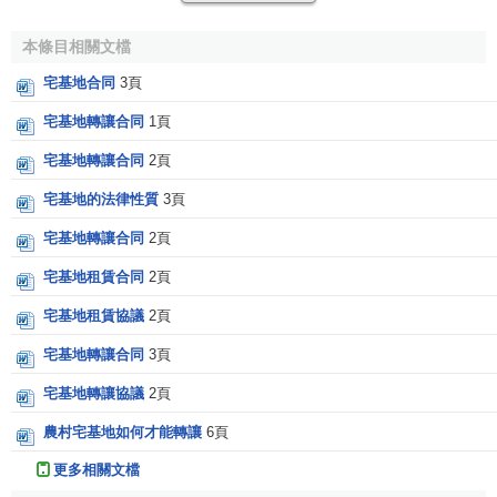
農村規劃投入較少，大多數村莊土地規劃比較籠統，沒有根
本條目相關文檔
據各地實際情況制訂，造成農民建房無章可循、佈局混亂，
而村內閑置宅基地沒有進行改造利用，土地利用率低，土地
宅基地合同
3頁
浪費現象嚴重。
宅基地轉讓合同
1頁
(3)法律法規不完善。
宅基地轉讓合同
2頁
現行土地管理法律法規對農村宅基地管理做出了明確規
宅基地的法律性質
3頁
定，但這些規定在實踐中還不夠具體、操作性不強。例如，
宅基地轉讓合同
2頁
規定“一戶一宅”，但“一戶多宅”現象還普遍存在，如何退出多
宅基地租賃合同
2頁
占的宅基地沒有相應的規定。農民進城務工，在城裡購置房
屋，老家房子空著，如何將閑置宅基地騰出沒有相應的措
宅基地租賃協議
2頁
施。
宅基地轉讓合同
3頁
[1]
宅基地的管理對策
宅基地轉讓協議
2頁
農村宅基地如何才能轉讓
6頁
(1)加大土地管理法律法規宣傳。
更多相關文檔