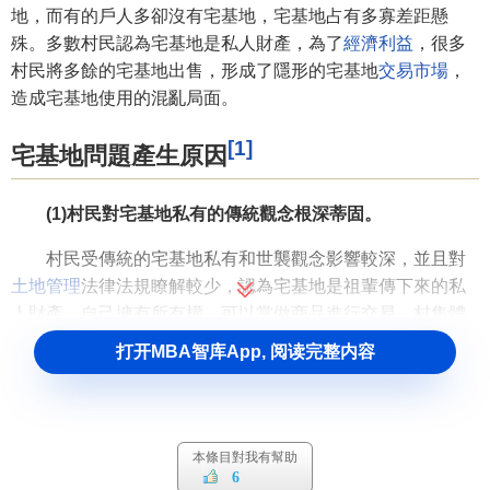
地，而有的戶人多卻沒有宅基地，宅基地占有多寡差距懸
殊。多數村民認為宅基地是私人財產，為了
經濟利益
，很多
村民將多餘的宅基地出售，形成了隱形的宅基地
交易市場
，
造成宅基地使用的混亂局面。
[1]
宅基地問題產生原因
(1)村民對宅基地私有的傳統觀念根深蒂固。
村民受傳統的宅基地私有和世襲觀念影響較深，並且對
土地
管理
法律法規瞭解較少，認為宅基地是祖輩傳下來的私
人財產，自己擁有所有權，可以當做商品進行交易，村集體
也不能收回。
打开MBA智库App, 阅读完整内容
(2)村鎮
土地規劃
滯後。
近幾年，國家發佈“民心工程”、“富民工程”等政策，一些
村莊在村鎮規劃的指導下，開展新農村建設試點，取得一定
本條目對我有幫助
6
成績。但是各地在建設規划上存在重城鎮輕農村的情況，對