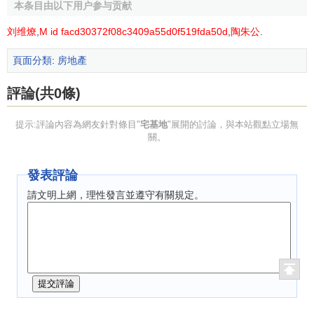
針對農村群眾特點，開展形式多樣的宣傳活動。大力宣
本条目由以下用户参与贡献
傳土地管理法律法規知識，營造依法使用宅基地的濃厚氛
刘维燎
,
M id facd30372f08c3409a55d0f519fda50d
,
陶朱公
.
圍。鄉鎮(街道)、村於部要認真做好廣大群眾的思想教育工
作，動員和引導廣大農民群眾按照村鎮土地規劃要求，合理
頁面分類
:
房地產
選址，循章建房。
評論(共0條)
(2)科學合理做好村莊土地利用規劃和村莊發展規劃。
提示:評論內容為網友針對條目"
宅基地
"展開的討論，與本站觀點立場無
結合新一輪士地利用總體規劃修編工作，完善鄉(鎮)土地
關。
利用總體規劃，編製村莊土地利用規劃和村莊發展規劃。結
合農村實際情況，因地制宜，優化農村宅基地的佈局，從嚴
發表評論
控制宅基地用地規模。
請文明上網，理性發言並遵守有關規定。
(3)利用城鎮建設用地增加與農村建設用地減少相掛鉤的
試點工作的契機。
積極開展農村閑置宅基地和村內空閑地的復墾整理，將
城鎮新增建設用地收益用於支持農村建設，為農村的
土地規
劃
和建設提供
資金來源
。