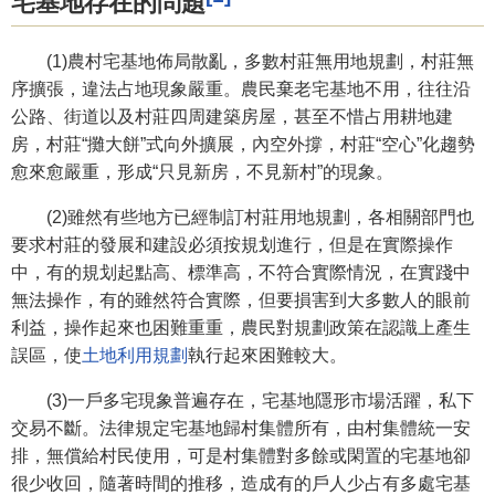
宅基地存在的問題
(1)農村宅基地佈局散亂，多數村莊無用地規劃，村莊無
序擴張，違法占地現象嚴重。農民棄老宅基地不用，往往沿
公路、街道以及村莊四周建築房屋，甚至不惜占用耕地建
房，村莊“攤大餅”式向外擴展，內空外撐，村莊“空心”化趨勢
愈來愈嚴重，形成“只見新房，不見新村”的現象。
(2)雖然有些地方已經制訂村莊用地規劃，各相關部門也
要求村莊的發展和建設必須按規划進行，但是在實際操作
中，有的規划起點高、標準高，不符合實際情況，在實踐中
無法操作，有的雖然符合實際，但要損害到大多數人的眼前
利益，操作起來也困難重重，農民對規劃政策在認識上產生
誤區，使
土地利用規劃
執行起來困難較大。
(3)一戶多宅現象普遍存在，宅基地隱形市場活躍，私下
交易不斷。法律規定宅基地歸村集體所有，由村集體統一安
排，無償給村民使用，可是村集體對多餘或閑置的宅基地卻
很少收回，隨著時間的推移，造成有的戶人少占有多處宅基