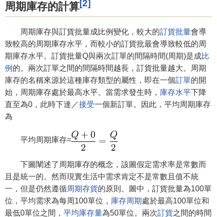
[2]
周期庫存的計算
周期庫存與訂貨批量成比例變化，較大的
訂貨批量
會導
致較高的周期庫存水平，而較小的訂貨批最會導致較低的周
期庫存水平。訂貨批量Q與兩次訂單的間隔時間(周期)是成
比
例
的。兩次訂單之間的間隔時間越長，訂貨批量越大。周期
庫存的名稱來源於這種庫存類型的屬性，即在一個
訂單
的開
始，周期庫存處於最高水平。當需求發生時，
庫存水平
下降
直至為0，此時下達／
接受
一個新訂單。因此，平均周期庫存
為
平均周期庫存=
下圖闡述了周期庫存的概念，該圖假定需求率是常數而
且是統一的。然而現實生活中需求肯定不是常數且值不統
一，但是仍然遵循
周期存貨
的原則。圖中，訂貨批量為100單
位，平均需求為每周100單位，
庫存周期
處於最高100單位和
最低0單位之間，
平均庫存量
為50單位。兩次
訂貨
之間的時間