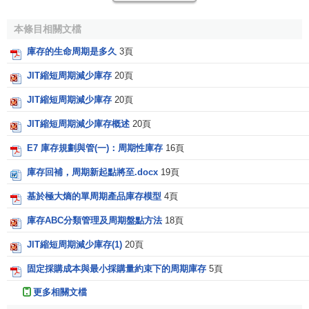
單周期庫存
多周期庫存
本條目相關文檔
參考文獻
庫存的生命周期是多久
3頁
JIT縮短周期減少庫存
20頁
↑
孫維琦主編.生產與運作管理.機械工業出版社,2004
JIT縮短周期減少庫存
20頁
↑
（美）博耶著；徐剛譯.運營與供應鏈管理 理論與實
踐.清華大學出版社,2010
JIT縮短周期減少庫存概述
20頁
E7 庫存規劃與管(一)：周期性庫存
16頁
庫存回補，周期新起點將至.docx
19頁
基於極大熵的單周期產品庫存模型
4頁
庫存ABC分類管理及周期盤點方法
18頁
JIT縮短周期減少庫存(1)
20頁
固定採購成本與最小採購量約束下的周期庫存
5頁
更多相關文檔