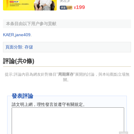
粥左罗
199
¥
本条目由以下用户参与贡献
KAER
,
jane409
.
頁面分類
:
存儲
評論(共0條)
提示:評論內容為網友針對條目"
周期庫存
"展開的討論，與本站觀點立場無
關。
發表評論
請文明上網，理性發言並遵守有關規定。