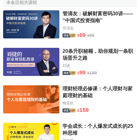
本条目相关课程
管清友：破解财富密码30讲——
“中国式投资指南”
管清友
69
99
¥
¥
20条升职秘籍，助你规划一条职
场晋升之路
刘捷
99
199
¥
¥
理财经理必修课：个人理财与家
庭理财的基础
梅亚欧
159
¥
学会成长：个人爆发式成长的25
种思维