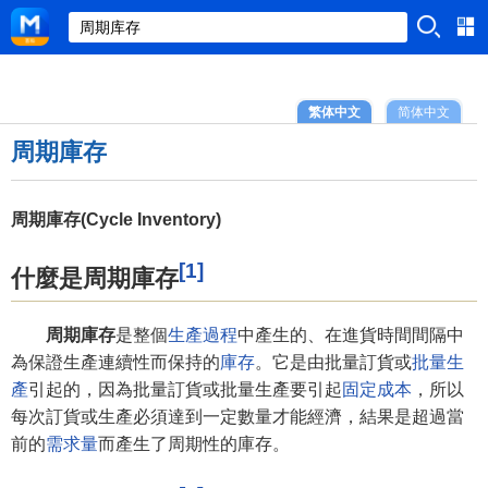
繁体中文
简体中文
周期庫存
周期庫存(Cycle Inventory)
[1]
什麼是周期庫存
周期庫存
是整個
生產過程
中產生的、在進貨時間間隔中
為保證生產連續性而保持的
庫存
。它是由批量訂貨或
批量生
產
引起的，因為批量訂貨或批量生產要引起
固定成本
，所以
每次訂貨或生產必須達到一定數量才能經濟，結果是超過當
前的
需求量
而產生了周期性的庫存。