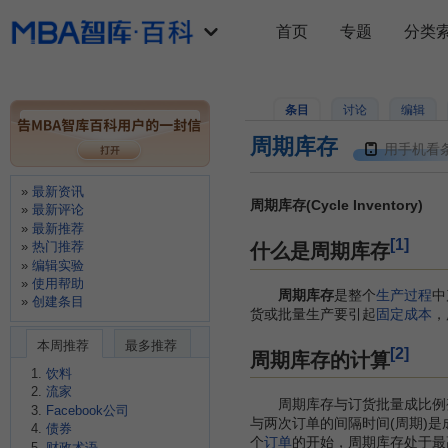
首页
专题
分类
条目
讨论
编辑
周期库存
用手机看
最新资讯
周期库存(Cycle Inventory)
最新评论
最新推荐
[1]
热门推荐
什么是周期库存
编辑实验
使用帮助
周期库存
是整个
生产过程
中
创建条目
货或批量生产要引起
固定成本
，
本周推荐
最多推荐
[2]
周期库存的计算
饮料
流家
周期库存与订货批量成比例
Facebook公司
与两次订单的间隔时间(周期)是
债券
个
订单
的开始，周期库存处于最
财政术语