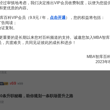
经过审慎地考虑，我们决定推出VIP会员收费制度，以便为您提
0页
和更优质的内容。
述
20页
周期性库存
16页
.docx
19页
库百科VIP会员（9.9元 / 年，
点击开通
），您的权益将包括：
库存模型
4页
广告阅读；
期盘点方法
18页
验证复制。
20页
量约束下的周期库存
5页
更重要的是长期以来您对百科频道的支持。诚邀您加入MBA智库
会员，共渡难关，共同见证彼此的成长和进步！
MBA智库百
2023年
管清友：破解财富密码30讲——“中国式投资指南”
管清友
69
99
¥
¥
20条升职秘籍，助你规划一条职场晋升之路
刘捷