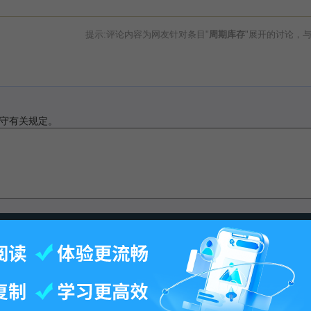
提示:评论内容为网友针对条目"
周期库存
"展开的讨论，
守有关规定。
此页面最后修订：17:28,2013年5月14日.
-
百科首页
-
关于百科
-
客户端
-
人才招聘
-
广告合作
-
权利通知
-
联系我们
-
免责声明
©2026 MBAlib.com, All rights reserved.
闽公网安备 35020302032707号