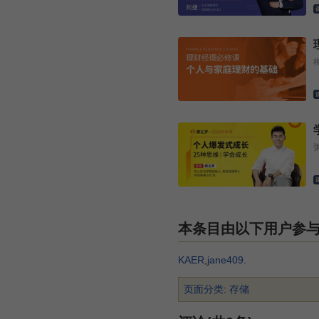
本条目由以下用户参
KAER
,
jane409
.
页面分类
:
存储