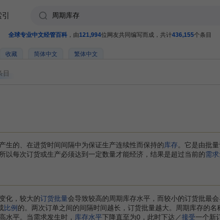
索引
全球专业中文经管百科
，由
121,994
位网友共同编写而成，共计
436,155
个条目
收藏
简体中文
繁体中文
条目
产生的、在进货时间间隔中为保证生产连续性而保持的
库存
。它是由批量
所以每次订货或生产必须达到一定数量才能经济，结果是超过当前的
需求
变化，较大的
订货批量
会导致较高的周期库存水平，而较小的订货批最会
成
比例
的。两次订单之间的间隔时间越长，订货批量越大。周期库存的名
高水平。当需求发生时，
库存水平
下降直至为0，此时下达／
接受
一个新