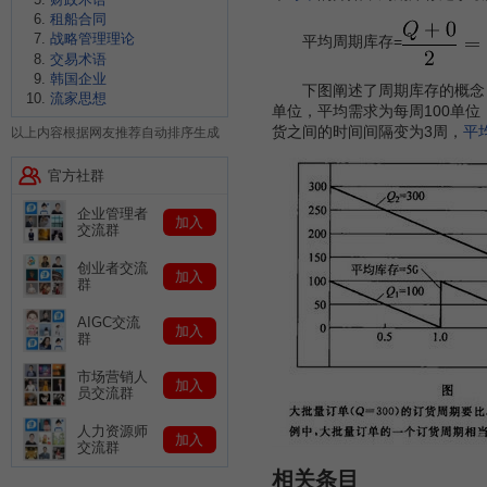
租船合同
战略管理理论
平均周期库存=
交易术语
韩国企业
下图阐述了周期库存的概念，
流家思想
单位，平均需求为每周100单位
货之间的时间间隔变为3周，
平
以上内容根据网友推荐自动排序生成
官方社群
企业管理者
加入
交流群
创业者交流
加入
群
AIGC交流
加入
群
市场营销人
加入
员交流群
人力资源师
加入
交流群
相关条目