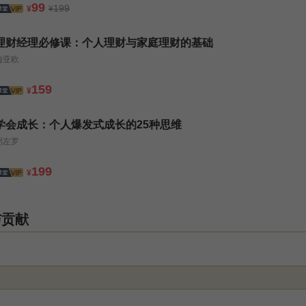
99
199
¥
¥
理财经理必修课：个人理财与家庭理财的基础
梅亚欧
159
¥
学会成长：个人爆发式成长的25种思维
粥左罗
199
¥
与贡献