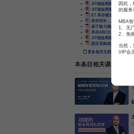
因此，
JIT缩短周期减少库存
2
的服务
JIT缩短周期减少库存概
E7 库存规划与管(一)：
库存回补，周期新起点将至
MBA智
基于极大熵的单周期产品
1、无
库存ABC分类管理及周
2、免
JIT缩短周期减少库存(1)
固定采购成本与最小采购
当然，
VIP
更多相关文档
本条目相关课程