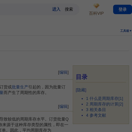
登录
百科VIP
工具箱▼
[
编辑
]
目录
订货或
批量生产
引起的，因为批量订
[
隐藏
]
量
而产生了周期性的库存。
1
什么是周期库存[1]
2
周期库存的计算[2]
[
编辑
]
3
相关条目
4
参考文献
导致较低的周期库存水平。订货批量Q
称来源于这种库存类型的属性，即在一
订单。因此，平均周期库存为