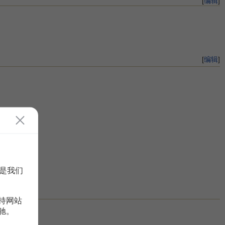
[
编辑
]
[
编辑
]
是我们
持网站
驰。