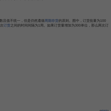
数且值不统一，但是仍然遵循
周期存货
的原则。图中，订货批量为100
两次
订货
之间的时间间隔为1周。如果订货量增加为300单位，那么两次订