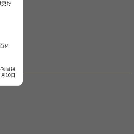
供更好
百科
科项目组
8月10日