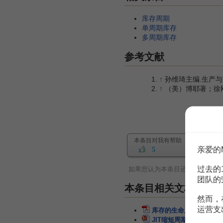
库存周期
单周期库存
多周期库存
参考文献
↑
孙维琦主编.生产与运
↑
（美）博耶著；徐刚
本条目对我有帮助
亲爱的
5
过去的
如果您认为本条目还有待完善，
团队的
本条目相关文档
然而，
运营支
库存的生命周期是多久
JIT缩短周期减少库存
2