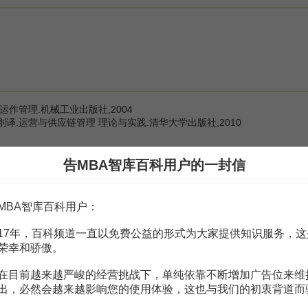
作管理.机械工业出版社,2004
译.运营与供应链管理 理论与实践.清华大学出版社,2010
告MBA智库百科用户的一封信
赏
MBA智库APP
MBA智库百科用户：
17年，百科频道一直以免费公益的形式为大家提供知识服务，这
。
需要补充新内容或修改错误内容，请
编辑条目
或
投诉举报
荣幸和骄傲。
在目前越来越严峻的经营挑战下，单纯依靠不断增加广告位来维
出，必然会越来越影响您的使用体验，这也与我们的初衷背道而
3页
0页