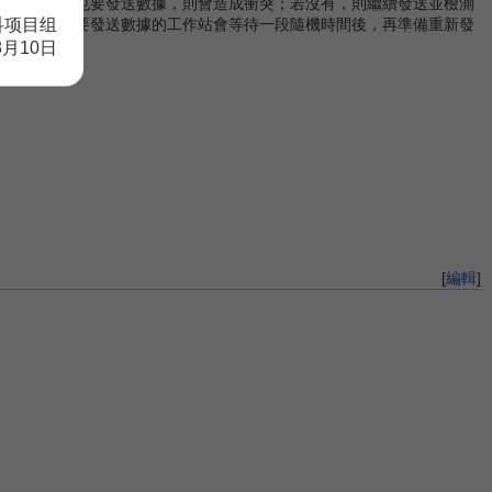
其他工作站也要發送數據，則會造成衝突；若沒有，則繼續發送並檢測
科项目组
筆數據，各要發送數據的工作站會等待一段隨機時間後，再準備重新發
8月10日
[
編輯
]