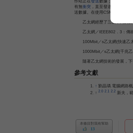
作站正在
發送
數據；若發現通道
有無
衝突
，直至發送完成。當發
送數據。在使用CSMA／CD的
乙太網經歷了三個不同的技
乙太網／IEEE802．3：
100Mbit／s乙太網(快速乙
1000Mbit／s乙太網(千兆
隨著乙太網技術的發展，下一
參考文獻
↑
劉晶璘.電腦網路概論.
2.0
2.1
2.2
↑
新夫，範
本條目對我有幫助
13