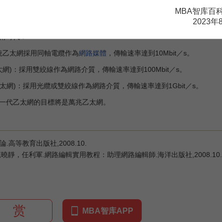
空閑，則立即發送數據；並再檢查是否有其他工作站也要發送數據，若有
MBA智库百
送數據產生衝突時，則立即停止發送，而要接收數據的工作站，會放棄此
網路中，
吞吐量
隨著通信流量的增長而降低。
2023年
術時代：
傳統乙太網採用同軸電纜作為
網路媒體
，傳輸速率達到10Mbit／s。
太網)：採用雙絞線作為網路介質，傳輸速率達到100Mbit／s。
乙太網)：採用光纜或雙絞線作為網路介質，傳輸速率達到1Gbit／s。
代乙太網的目標將是萬兆乙太網。
高等教育出版社,2008.10.
曉靜，任利軍.網路編輯實用教程：助理網路編輯師.海洋出版社,2008.10.
赏
MBA智库APP