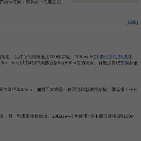
在兩個方面：重負荷下性能惡劣、
[
編輯
]
端
電阻，允許每個網段連接100個節點。10Base5使用
匯流排型拓撲結
00m，即可以由4個中繼器連接5段500m長的網線。有無法實現
交換
和全
的最大直徑為925m。細纜乙太網是一種匯流排型網路結構。匯流排上任何
據，另一對用來接收數據。10Base—T也使用4個中繼器連接5段100m