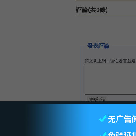
評論(共0條)
發表評論
請文明上網，理性發言並遵
智库首页