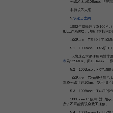
光纖乙太網10Base。F光
非傳統乙太網
5.
快速乙太網
1992年傳輸速度為100Mbit
IEEE作為802．3規範的補充標準
100Base—T還提供了10Mb
5.1．100Base．TX5類UT
TX快速乙太網使用兩對非屏蔽雙
率
為125MHz。與10Base-T
5.2．100Base．FX光纖
100Base—FX光纖快速乙
單模光纖可達10km。使用4B／
5.3．100Base—T4UTP
100Base-T4使用4對
所以不可能實現全雙工通信。
5.4．100Base—T2UTP