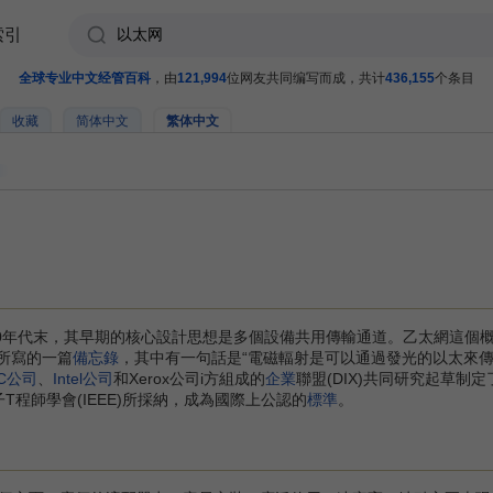
索引
全球专业中文经管百科
，由
121,994
位网友共同编写而成，共计
436,155
个条目
收藏
简体中文
繁体中文
60年代末，其早期的核心設計思想是多個設備共用傳輸通道。乙太網這個概
fe所寫的一篇
備忘錄
，其中有一句話是“電磁輻射是可以通過發光的以太來傳
C公司
、
Intel公司
和Xerox公司i方組成的
企業
聯盟(DIX)共同研究起草制
子T程師學會(IEEE)所採納，成為國際上公認的
標準
。