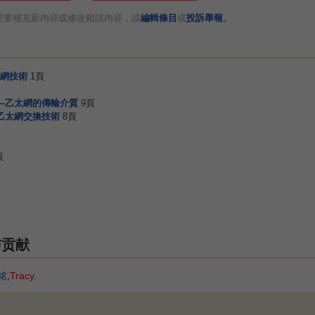
。
需要補充新內容或修改錯誤內容，請
編輯條目
或
投訴舉報
網技術
1頁
—乙太網的傳輸介質
9頁
乙太網交換技術
8頁
頁
与贡献
s铭
,
Tracy
.