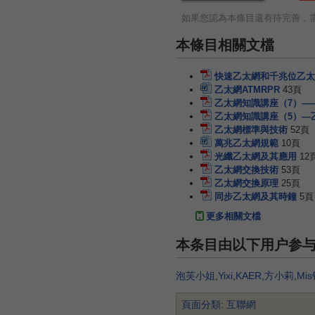
如果您認為本條目還有待完善，
本條目相關文檔
快速乙太網和千兆位乙太
乙太網ATMRPR
43頁
乙太網知識講座（7）—
乙太網知識講座（5）—
乙太網標準與技術
52頁
萬兆乙太網規範
10頁
光纖乙太網及其應用
12
乙太網交換技術
53頁
乙太網交換原理
25頁
同步乙太網及其時鐘
5頁
更多相關文檔
本条目由以下用户参
泡芙小姐
,
Yixi
,
KAER
,
方小莉
,
Mi
頁面分類
:
互聯網