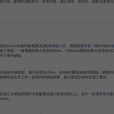
方面：廉價的適配器卡、容易安裝、廣泛使用、速率高。缺點主要表現
為10ram的粗同軸電纜(粗纜)為
傳輸介質
，電纜兩端
需要
一個500的
終
行連接，一條電纜的最大長度為500m。10Base5網路的最大直徑為25
不方便等缺點。
段連接30個節點，最大長度為185m。由4個中繼器連接5段網線，網路
個網段的正常工作；故障的排除較困難，無法實現交換和全雙工通信。
絞線乙太網使用兩對非屏蔽雙絞線(3類或3類以上)，其中一對用來
發送
數
00m。