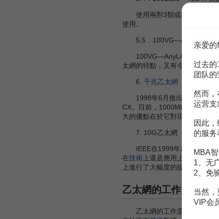
使用兩對3類或3類以上的UTP
使用。
5.5．100VG—AnyLAN標
亲爱的
100VG—AnyLAN的標準是10
过去的
太網的特點，又有
令牌網
的特點
团队的
6.
千兆乙太網
然而，
1998年6月推出的802．3Z
运营支
CX。目前，1000Mbit／
大的優點在於它對現有乙太網的
因此，
7. 10G乙太網
的服务
IEEE在1999年成立了專門的
MBA智
在
技術
上還是應用上都保持了高
1、无
上進行了大幅度的提升，因此原
2、免
[2]
乙太網的工作原理
当然，
VIP
乙太網的工作原理乙太網中採