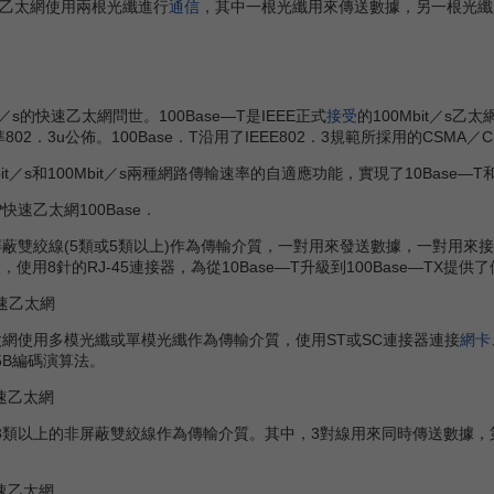
纖乙太網使用兩根光纖進行
通信
，其中一根光纖用來傳送數據，另一根光纖用
／s的快速乙太網問世。100Base—T是IEEE正式
接受
的100Mbit／s乙
802．3u公佈。100Base．T沿用了IEEE802．3規範所採用的CSMA／
it／s和100Mbit／s兩種網路傳輸速率的自適應功能，實現了10Base—
P快速乙太網100Base．
絞線(5類或5類以上)作為傳輸介質，一對用來發送數據，一對用來接收數
一樣，使用8針的RJ-45連接器，為從10Base—T升級到100Base—TX提
快速乙太網
太網使用多模光纖或單模光纖作為傳輸介質，使用ST或SC連接器連接
網卡
5B編碼演算法。
快速乙太網
3類或3類以上的非屏蔽雙絞線作為傳輸介質。其中，3對線用來同時傳送數
快速乙太網