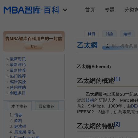
首页
专题
分类
條目
討論
編輯
乙太網
用手机看条目
最新資訊
最新评论
乙太網(Ethernet)
最新推荐
热门推荐
[1]
乙太網的概述
编辑实验
使用帮助
创建条目
乙太網
最初出現於20世紀
於該
技術
的研製人之一Metcal
為2．94Mbps。1980年，由
DE
本周推荐
最多推荐
IEEE802．3標準，併為電氣電
債券
飲料
[2]
乙太網的特點
經濟學
馬克斯·韋伯
Facebook公司