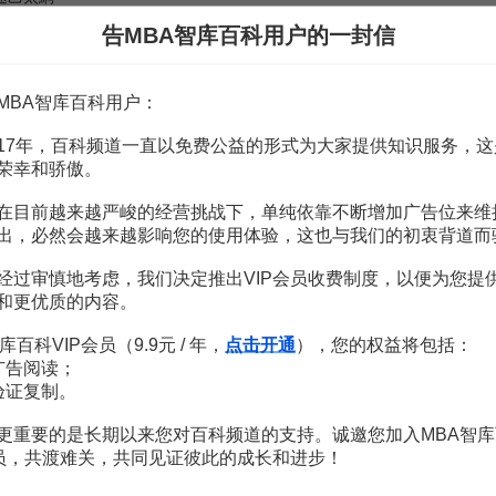
告MBA智库百科用户的一封信
，一對線用於發送數據，另一對線用於接收數據，使全雙工通信成為可能。與
準
MBA智库百科用户：
0Mbit／s
令牌環網
和採用對uTP作為網路介質的乙太網的技術規範。可提
17年，百科频道一直以免费公益的形式为大家提供知识服务，这
。
荣幸和骄傲。
在目前越来越严峻的经营挑战下，单纯依靠不断增加广告位来维
中規定了使用光纖作為傳輸介質的標準1000Base．SX和1000Base．L
出，必然会越来越影响您的使用体验，这也与我们的初衷背道而
s乙太網主要用於交換機到伺服器的升級、交換機到交換機的升級、交換式快
兼容性。由於千兆乙太網是傳統乙太網技術的擴展和延伸，因此成為當前
经过审慎地考虑，我们决定推出VIP会员收费制度，以便为您提
和更优质的内容。
工作小組，負責10Gbit／s乙太網標準的制定工作。10Gbit／s乙太網採
库百科VIP会员（9.9元 / 年，
点击开通
），您的权益将包括：
度的兼容性。10Gbit／s乙太網與全雙工快速乙太網和千兆乙太網一樣
广告阅读；
來的乙太網用戶對現有的
網路結構
不需調整就可以實現10Gbit／s的連接
验证复制。
更重要的是长期以来您对百科频道的支持。诚邀您加入MBA智库
会员，共渡难关，共同见证彼此的成长和进步！
用載波監聽多路訪問／衝突檢測(
CSMA／CD
)
機制
來避免可能發生的
衝