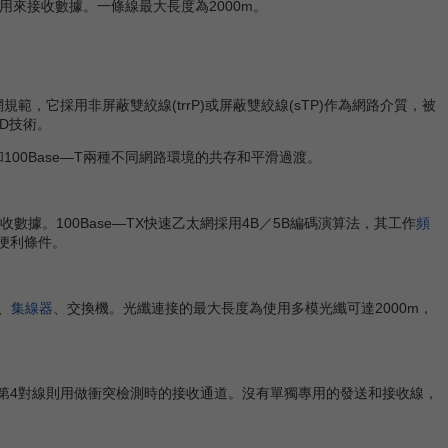
來接收數據。一條線最大長度為2000m。
太網規範，它採用非屏蔽雙絞線(trrP)或屏蔽雙絞線(sTP)作為網路介質，被
CD技術。
T和100Base—T兩種不同網路環境的共存和平滑過渡。
據。100Base—TX快速乙太網採用4B／5B編碼演算法，其工作
頻
供了便利條件。
、
集線器
、交換機。光纖連接的最大長度為使用多模光纖可達2000m，
據，第4對線則用做衝突檢測時的接收通道。沒有單獨專用的發送和接收線，