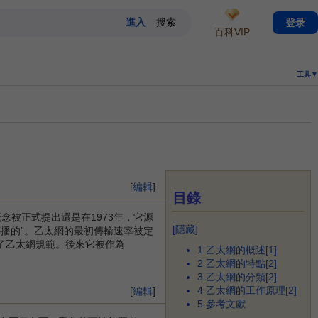
登录
百科VIP
工具▼
[
編輯
]
目錄
念被正式提出還是在1973年，它源
[
隱藏
]
播的”。乙太網的最初傳輸速率被定
定了乙太網規範。後來它被作為
1
乙太網的概述[1]
2
乙太網的特點[2]
3
乙太網的分類[2]
4
乙太網的工作原理[2]
[
編輯
]
5
參考文獻