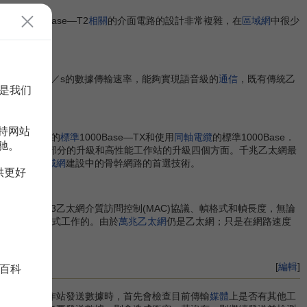
100Base—T2
相關
的介面電路的設計非常複雜，在
區域網
中很少
供100Mbit／s的數據傳輸速率，能夠實現語音級的
通信
，既有傳統乙
是我们
持网站
X，使用雙絞線的
標準
1000Base—TX和使用
同軸電纜
的標準1000Base．
驰。
速乙太網主幹網部分的升級和高性能工作站的升級四個方面。千兆乙太網最
區域網和
城域網
建設中的骨幹網路的首選技術。
供更好
用IEEE802．3乙太網介質訪問控制(MAC)協議、幀格式和幀長度，無論
，是以全雙工模式工作的。由於
萬兆乙太網
仍是乙太網；只是在網路速度
速度。
[
編輯
]
百科
突
。當某工作站發送數據時，首先會檢查目前傳輸
媒體
上是否有其他工