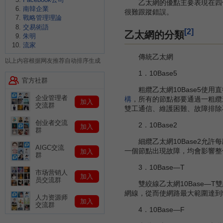
乙太網的優點主要表現在四個
南韓企業
很難跟蹤錯誤。
戰略管理理論
交易術語
[2]
乙太網的分類
朱明
流家
傳統乙太網
以上内容根据网友推荐自动排序生成
1．10Base5
官方社群
粗纜乙太網10Base5使用直徑
企业管理者
構
，所有的節點都要通過一粗纜進
加入
交流群
雙工通信、維護困難、故障排除
创业者交流
2．10Base2
加入
群
細纜乙太網10Base2允許每
AIGC交流
一個節點出現故障，均會影響整
加入
群
3．10Base—T
市场营销人
加入
员交流群
雙絞線乙太網10Base—T雙
網線，從而使網路最大範圍達到5
人力资源师
加入
交流群
4．10Base—F