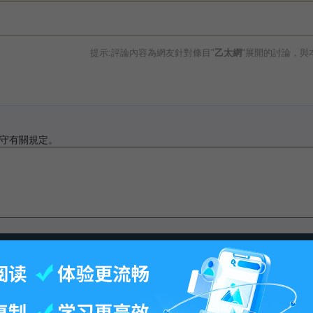
提示:評論內容為網友針對條目"
乙太網
"展開的討論，與
守有關規定。
最後更改16:09, 2015年8月18日.
-
百科首页
-
关于百科
-
客户端
-
人才招聘
-
广告合作
-
权利通知
-
联系我们
-
免责声明
©2026 MBAlib.com, All rights reserved.