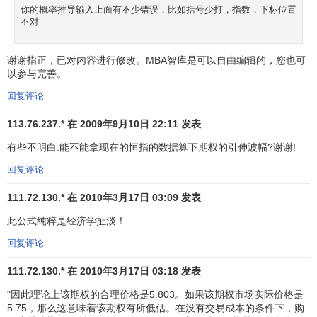
你的概率推导输入上面有不少错误，比如括号少打，指数，下标位置
将B-S模型代入整理得:
不对
谢谢指正，已对内容进行修改。MBA智库是可以自由编辑的，您也可
以参与完善。
此即为
看跌期权
初始价格定价模型。
回复评论
(三)B-S模型应用实例
113.76.237.* 在 2009年9月10日 22:11 发表
假设市场上某股票现价S为 164，无风险连续复利利率
有些不明白.能不能拿现在的恒指的数据算下期权的引伸波幅?谢谢!
2
γ是0.0521，市场方差
σ
为0.0841，那么实施价格L是165，
回复评论
有效期T为0.0959的期权初始合理价格计算步骤如下:
111.72.130.* 在 2010年3月17日 03:09 发表
①求
d
:
1
此公式纯粹是经济学扯淡！
回复评论
111.72.130.* 在 2010年3月17日 03:18 发表
=0.0328
"因此理论上该期权的合理价格是5.803。如果该期权市场实际价格是
②求
d
:
2
5.75，那么这意味着该期权有所低估。在没有交易成本的条件下，购