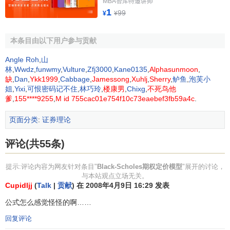
MBA智库特邀讲师
1
99
¥
¥
本条目由以下用户参与贡献
其中，
Angle Roh
,
山
E[G]—看涨期权到期期望值
林
,
Wwdz
,
funwmy
,
Vulture
,
Zfj3000
,
Kane0135
,
Alphasunmoon
,
—到期所交易金融资产的市场价值
缺
,
Dan
,
Ykk1999
,
Cabbage
,
Jamessong
,
Xuhlj
,
Sherry
,
鲈鱼
,
泡芙小
L—期权交割(实施)价
姐
,
Yixi
,
可恨密码记不住
,
林巧玲
,
楼康男
,
Chixg
,
不死鸟他
爹
,
155****9255
,
M id 755cac01e754f10c73eaebef3fb59a4c
.
到期有两种可能情况:
页面分类
:
证券理论
1、如果
S
>
L
，则期权实施以进帐(In-the-money)生效，
t
评论(共55条)
且
m
a
x
(
S
−
L
,
O
) =
S
−
L
t
t
提示:评论内容为网友针对条目"
Black-Scholes期权定价模型
"展开的讨论，
2、如果
S
<
L
，则期权所有人放弃购买权力，期权以出
t
与本站观点立场无关。
帐(Out-of-the-money)失效，且有:
Cupidljj
(
Talk
|
贡献
) 在 2008年4月9日 16:29 发表
公式怎么感觉怪怪的啊……
m
a
x
(
S
−
L
,
O
) = 0
t
回复评论
从而: