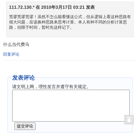
111.72.130.* 在 2010年3月17日 03:21 发表
荒谬荒谬荒谬！虽然不怎么能看懂这公式，但从逻辑上看这种思路有
很大问题，应该换种思路来思考计算。本人有种不同的分析计算思
路，但限于时间，暂时先这样记下。
什么当代费马
回复评论
发表评论
请文明上网，理性发言并遵守有关规定。