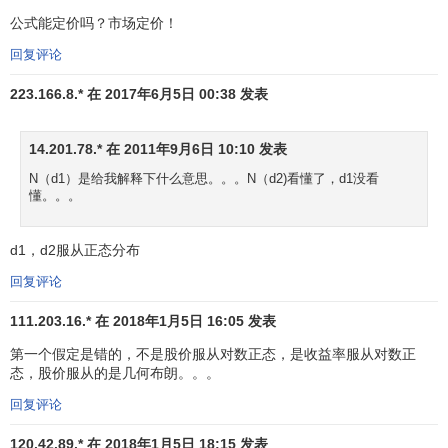
公式能定价吗？市场定价！
回复评论
223.166.8.* 在 2017年6月5日 00:38 发表
14.201.78.* 在 2011年9月6日 10:10 发表
N（d1）是给我解释下什么意思。。。N（d2)看懂了，d1没看
懂。。。
d1，d2服从正态分布
回复评论
111.203.16.* 在 2018年1月5日 16:05 发表
第一个假定是错的，不是股价服从对数正态，是收益率服从对数正
态，股价服从的是几何布朗。。。
回复评论
120.42.89.* 在 2018年1月5日 18:15 发表