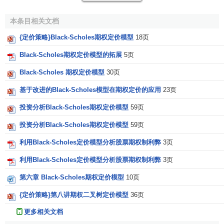
本条目相关文档
{定价策略}Black-Scholes期权定价模型
18页
其中:
Black-Scholes期权定价模型的拓展
5页
Black-Scholes 期权定价模型
30页
基于改进的Black-Scholes模型在期权定价的应用
23页
投资分析Black-Scholes期权定价模型
59页
投资分析Black-Scholes期权定价模型
59页
C—期权初始合理价格
利用Black-Scholes定价模型分析股票期权制利弊
3页
L—期权交割价格
S—所交易金融资产现价
利用Black-Scholes定价模型分析股票期权制利弊
3页
T—期权有效期
第六章 Black-Scholes期权定价模型
10页
r—
连续复利
计无风险利率
2
σ
—年度化方差
{定价策略}第八讲期权二叉树定价模型
36页
N()—正态分布变量的
累积概率
分布函数
更多相关文档