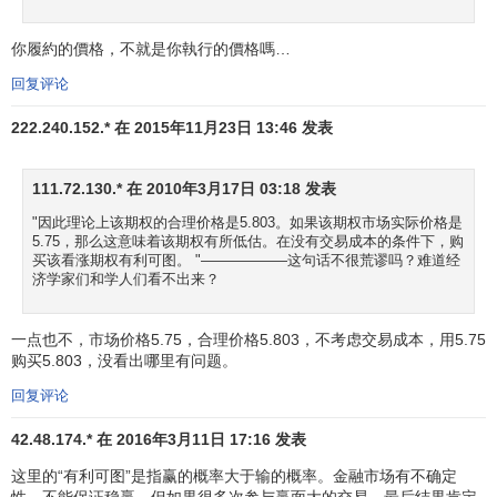
你履約的價格，不就是你執行的價格嗎…
回复评论
222.240.152.* 在 2015年11月23日 13:46 发表
111.72.130.* 在 2010年3月17日 03:18 发表
"因此理论上该期权的合理价格是5.803。如果该期权市场实际价格是
5.75，那么这意味着该期权有所低估。在没有交易成本的条件下，购
买该看涨期权有利可图。 "——————这句话不很荒谬吗？难道经
济学家们和学人们看不出来？
一点也不，市场价格5.75，合理价格5.803，不考虑交易成本，用5.75
购买5.803，没看出哪里有问题。
回复评论
42.48.174.* 在 2016年3月11日 17:16 发表
这里的“有利可图”是指赢的概率大于输的概率。金融市场有不确定
性，不能保证稳赢，但如果很多次参与赢面大的交易，最后结果肯定