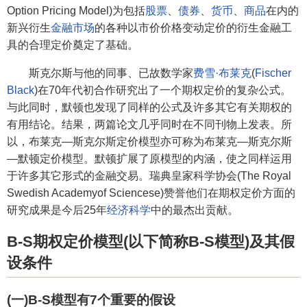
Option Pricing Model)为包括
股票
、
债券
、
货币
、
商品
在内的
新兴衍生
金融市场
的各种以市价价格变动定价的衍生金融工
具的合理定价奠定了基础。
斯克尔斯与他的同事、已故数学家
费雪·布莱克
(
Fischer
Black
)在70年代初合作研究出了一个期权定价的复杂公式。
与此同时，默顿也发现了同样的公式及许多其它有关期权的
有用结论。结果，两篇论文几乎同时在不同刊物上发表。所
以，布莱克—斯克尔斯定价模型亦可称为布莱克—斯克尔斯
—默顿定价模型。默顿扩展了原模型的内涵，使之同样运用
于许多其它形式的金融交易。瑞典皇家科学协会(The Royal
Swedish Academyof Sciencese)赞誉他们在期权定价方面的
研究成果是今后25年
经济科学
中的最杰出贡献。
B-S期权定价模型(以下简称B-S模型)及其假
设条件
(一)B-S模型有7个重要的假设