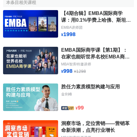
，在此应当说明两点：
本条目相关课程
【4期合辑】EMBA国际商学
第一，
该模型中无风险利率必须是
连续复利
形式。一个
课：用0.1%学费上哈佛、斯坦福
简单 的或不连续的无风险利率(设为
)一般是一年复利 一
等国际商学课
EMBA讲师团
次，而r要求利率连续复利。
必须转化为r方能 代入上式计
1998
¥
算。两者换算关系为:
或
。例
如
， 则r=ln(1+0.06)=0.0583，即100以5.83%的
EMBA国际商学课【第1期】：
连续复利
投资第二年将获106， 该结果与直接用
在家也能听世界名校EMBA商学
课
计算的答案一致。
MBA智库特邀讲师
998
1298
¥
¥
第二，
期权
有效期T的相对数表示，即期权有效天数与一
年365 天的比值。如果期权有效期为100天，则
胜任力素质模型构建与应用
。
金剑峰
99
¥
[1]
B-S定价模型的推导与运用
洞察市场，定位营销——营销革
(一)B-S模型的推导B-S模型的推导是由
看涨期权
入手
命新浪潮，点亮行业增长
的，对于一项看涨期权，其到期的期值是: