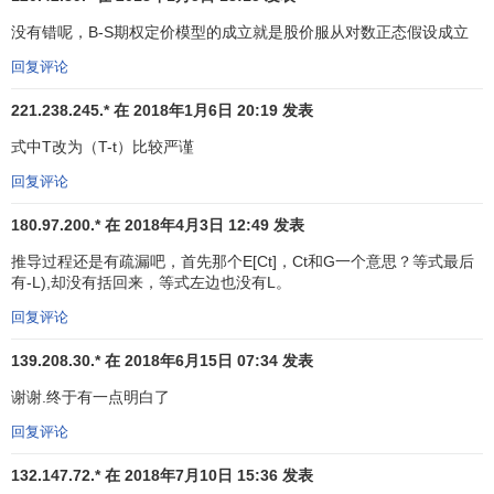
没有错呢，B-S期权定价模型的成立就是股价服从对数正态假设成立
回复评论
221.238.245.* 在 2018年1月6日 20:19 发表
式中T改为（T-t）比较严谨
回复评论
180.97.200.* 在 2018年4月3日 12:49 发表
推导过程还是有疏漏吧，首先那个E[Ct]，Ct和G一个意思？等式最后
有-L),却没有括回来，等式左边也没有L。
回复评论
139.208.30.* 在 2018年6月15日 07:34 发表
谢谢.终于有一点明白了
回复评论
132.147.72.* 在 2018年7月10日 15:36 发表