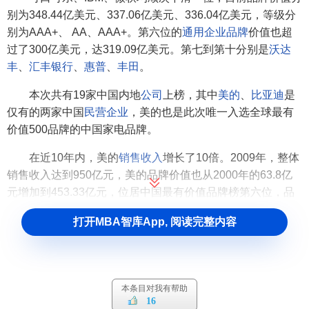
别为348.44亿美元、337.06亿美元、336.04亿美元，等级分
别为AAA+、 AA、AAA+。第六位的
通用
企业品牌
价值也超
过了300亿美元，达319.09亿美元。第七到第十分别是
沃达
丰
、
汇丰银行
、
惠普
、
丰田
。
本次共有19家中国内地
公司
上榜，其中
美的
、
比亚迪
是
仅有的两家中国
民营企业
，美的也是此次唯一入选全球最有
价值500品牌的中国家电品牌。
在近10年内，美的
销售收入
增长了10倍。2009年，整体
销售收入达到950亿元，美的品牌价值也从2000年的63.8亿
元增加到453.33亿元，位居中国最有价值品牌榜第六位，品
牌价值较去年增长9%，
同比
增幅在排名前十位的品牌中位居
打开MBA智库App, 阅读完整内容
第一。
全球最有价值500品牌排行榜，由国际五大品牌价值评估
权威机构之一的英国著名
品牌管理
和
品牌评估
独立顾问公司
本条目对我有帮助
Brand Finance每年发布一次，采用的
信息
均来自公开
渠道
，
16
这一排名因其专业性和独立性而受到全球
上市公司
的广泛认