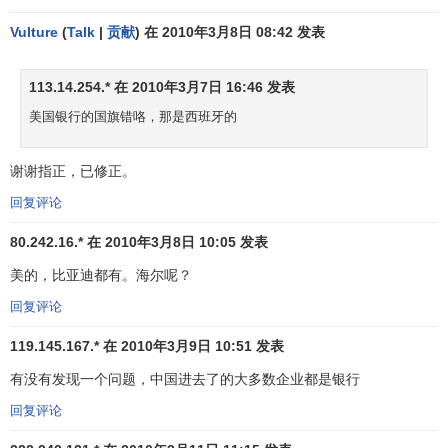
China
Hong
24
16
18,673
17,196
A
Vulture
(
Talk
|
贡献
) 在 2010年3月8日 08:42 发表
Mobile
Kong
25
17
Orange
France
18,352
16,799
AA
113.14.254.* 在 2010年3月7日 16:46 发表
26
220
Mitsubishi
Japan
17,805
3,002
A
美国银行的国旗错咯，那是西班牙的
27
30
Shell
16,997
12,376
AA
Netherlands
谢谢指正，已修正。
United
28
25
Intel
16,642
13,976
A
回复评论
States
29
26
BMW
Germany
16,616
13,659
AA
80.242.16.* 在 2010年3月8日 10:05 发表
30
45
AXA
France
16,403
10,213
A+
美的，比亚迪都有。海尔呢？
United
回复评论
31
21
Pepsi
15,991
15,034
A
States
119.145.167.* 在 2010年3月9日 10:51 发表
32
37
L’Oréal
France
15,890
11,234
AA
有没有发现一个问题，中国进去了的大多数企业都是银行
United
33
22
Nike
15,808
14,583
AA
回复评论
States