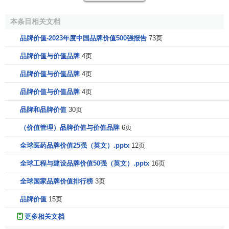
可。
本条目相关文档
17th February 2010 ，Today, Brand Finance plc has
品牌价值-2023年度中国品牌价值500强报告
73页
published the 2010 edition of the BrandFinance? Global
品牌价值与价值品牌
4页
500, a study into the 500 most valuable brands in the world.
品牌价值与价值品牌
4页
The study provides an opinion on the point-in-time
value of the world’s leading brands. Each brand has been
品牌价值与价值品牌
4页
accorded a brand rating: a benchmark study of the strength,
品牌和品牌价值
30页
risk and future potential of a brand relative to its competitor
（价值管理）品牌价值与价值品牌
6页
set as well as a brand value: a summary measure of the
financial strength of the brand.
全球医药品牌价值25强（英文）.pptx
12页
全球工程与建设品牌价值50强（英文）.pptx
16页
榜单列表
全球国家品牌价值排行榜
3页
TOP 1-100
品牌价值
15页
更多相关文档
Brand Value