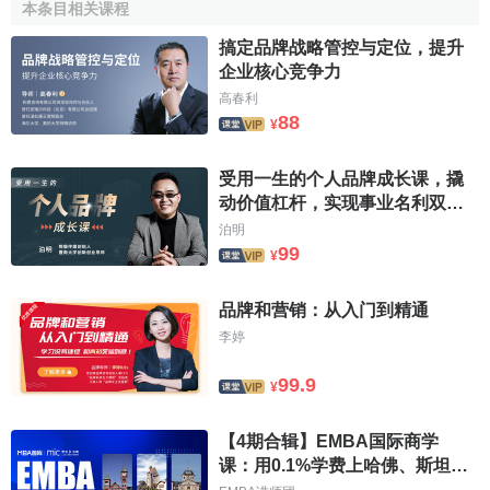
本条目相关课程
Rank
(USD $
Name
Country
搞定品牌战略管控与定位，提升
Millions)
企业核心竞争力
高春利
2010
2009
2010
2009
2
88
¥
United
1
1
Walmart
41,365
40,616
AA
States
受用一生的个人品牌成长课，撬
United
动价值杠杆，实现事业名利双丰
2
5
Google
36,191
29,261
A
收
States
泊明
99
¥
United
3
2
Coca-Cola
34,844
32,728
A
States
品牌和营销：从入门到精通
United
李婷
4
3
IBM
33,706
31,530
AA
States
99.9
United
¥
5
4
Microsoft
33,604
30,882
A
States
【4期合辑】EMBA国际商学
United
6
6
GE
31,909
26,654
A
课：用0.1%学费上哈佛、斯坦福
States
等国际商学课