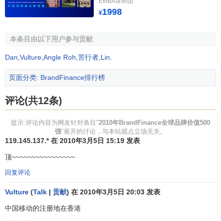
EMBA讲师团
United
1998
¥
7
8
Vodafone
28,995
24,647
AA
Kingdom
United
本条目由以下用户参与贡献
8
7
HSBC
28,472
25,364
A
Kingdom
Dan
,
Vulture
,
Angle Roh
,
苦行者
,
Lin
.
United
9
9
HP
27,383
23,837
AA
页面分类
:
BrandFinance排行榜
States
10
10
Toyota
Japan
27,319
21,995
AA
评论(共12条)
United
11
14
Automotive
26,585
19,850
A
提示:评论内容为网友针对条目"
2010年BrandFinance全球品牌价值500
States
强
"展开的讨论，与本站观点立场无关。
Bank of
UNITED
119.145.137.* 在 2010年3月5日 15:19 发表
12
11
26,047
111,754
A
America
STATES
顶~~~~~~~~~~~~~~~~
13
41
Santander
Spain
25,576
10,840
A
回复评论
United
14
15
Verizon
23,029
18,854
AA
Vulture
(
Talk
|
贡献
) 在 2010年3月5日 20:03 发表
States
中国移动的注册地在香港
WELLS
United
15
23
21,916
14,508
AA