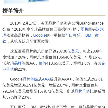
榜单简介
2010年2月17日，英国品牌价值咨询公司BrandFinance
公布了2010年度全球品牌价值五百强排行榜，
零售
巨头
沃尔
玛
依然高居榜首，
Google
则一举超越
可口可乐
、
IBM
、
微
软
，从第五跃升至亚军位置。
这五百强品牌的总价值已达28730亿
美元
，相比2009年
度增加了26%，同时总企业价值186640亿美元，年增16%。
沃尔玛
品牌
等级AA，
价值
413.65亿美元，增幅1.8%，占其
企
业价值
的22%。
Google
品牌等级
从
AAA
提升到AAA+，价值也从292.61
亿美元增至361.91亿美元，增幅23.7%，同时企业价值从
791.64亿美元猛增至1579.71亿美元，所以
品牌价值
比例反而
从37%降至23%。
可口可乐、IBM、微软均顺次下滑一位，目前品牌价值分