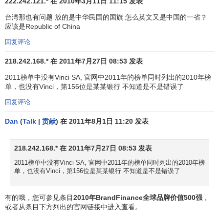
United
222.242.121.* 在 2010年3月11日 11:15 发表
34
31
Target
15,224
12,253
AA
States
台湾那也有问题 放的是中华民国的国旗 怎么英文又是中国的一省？
应该是Republic of China
35
66
Siemens
Germany
14,709
8,209
A
回复评论
United
36
54
Citi
14,362
9,810
A
States
218.242.168.* 在 2011年7月27日 08:53 发表
37
58
BNP Paribas
France
14,060
9,360
AA
2011榜单中没有Vinci SA, 官网中2011年的榜单同时列出的2010年榜
单，也没有Vinci，第156位是某某银行 不知道是不是错误了
Goldman
United
38
89
13,887
6,753
A
Sachs
States
回复评论
Mercedes-
Dan
(
Talk
|
贡献
) 在 2011年8月1日 11:20 发表
39
52
Germany
13,883
9,844
A
Benz
United
218.242.168.* 在 2011年7月27日 08:53 发表
40
64
Chase
13,400
8,747
AA
States
2011榜单中没有Vinci SA, 官网中2011年的榜单同时列出的2010年榜
Christian
单，也没有Vinci，第156位是某某银行 不知道是不是错误了
41
-
France
13,343
-
AA
Dior
有的哦，您可参见条目
2010年BrandFinance全球品牌价值500强
，
United
42
79
Amazon.com
13,340
7,466
AA
或者从条目下方列出的官网链接中进入查看。
States