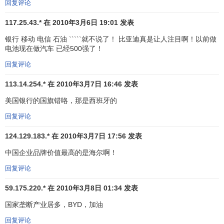
FARGO
States
回复评论
United
117.25.43.* 在 2010年3月6日 19:01 发表
16
19
Budweiser
21,279
16,692
AA
States
银行 移动 电信 石油 `````就不说了！ 比亚迪真是让人注目啊！以前做
United
电池现在做汽车 已经500强了！
17
20
Tesco
20,654
16,408
AA
Kingdom
回复评论
United
18
12
McDonald's
20,192
20,003
AA
113.14.254.* 在 2010年3月7日 16:46 发表
States
美国银行的国旗错咯，那是西班牙的
United
19
18
Walt Disney
20,053
16,750
AA
States
回复评论
United
124.129.183.* 在 2010年3月7日 17:56 发表
20
27
Apple
19,829
13,648
AA
States
中国企业品牌价值最高的是海尔啊！
21
13
Nokia
Finland
19,558
19,889
AA
回复评论
The Home
United
22
24
19,013
14,310
A+
59.175.220.* 在 2010年3月8日 01:34 发表
Depot
States
国家垄断产业居多，BYD，加油
Korea,
23
28
Samsung
18,925
13,541
A
Republic of
回复评论