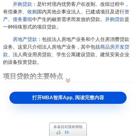
并购贷款
：是针对境内优势客户在改制、改组过程中，
有偿兼并、
收购
国内其他企事业法人、已建成项目及进行
资
产
、
债务重组
中产生的融资需求而发放的贷款。
并购贷款
是
一种特殊形式的项目贷款。
房地产贷款
：包括法人房地产业务和个人住房消费贷款
业务。这里只介绍法人房地产业务，其中包括
商品房
开发贷
款
、法人商业用房贷款、学生公寓建设贷款、建筑安装企业
的设备投资贷款。
项目贷款的主要特点
与其他贷款相比，项目贷款具备以下特点：
打开MBA智库App, 阅读完整内容
1、贷款支持的项目本身需要按照国家规定的审批程序进
行审批。
固定资产投资
项目一般要经过立项、
可行性研究
、
初步设计
和开工等几次审批，才能进入施工建设。项目建成
后还要由政府有关部门组织竣工、决算、验收等工作。
本条目对我有帮助
19