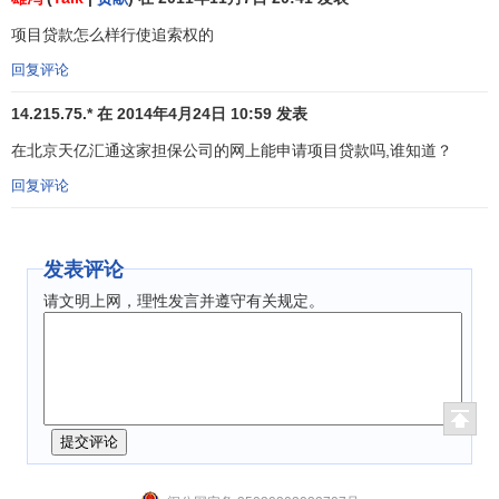
4. 除国务院规定外，
有限责任公司
和
股份有限公司
对外
项目贷款怎么样行使追索权的
股本
权益性投资
累计额不超过
净资产
的50%；
回复评论
5.
资产负债率
符合贷款人的要求；
14.215.75.* 在 2014年4月24日 10:59 发表
6. 申请
中长期贷款
的、
新建项目
的
企业法人
所有者权益
在北京天亿汇通这家担保公司的网上能申请项目贷款吗,谁知道？
与所需总投资的比例不低于国家规定的投资项目的资本金比
例。
回复评论
项目贷款的案例分析
发表评论
[1]
案例一：××分行冶炼公司项目贷款营销案例
请文明上网，理性发言并遵守有关规定。
适用范围：
商业银行
分支机构在营销大型集团客户时，如何找准切
入点，通过优势产品和
优质服务
，实现本外币一体化综合营
销。内容简介：某冶炼集团股份有限公司(以下简称Z公司)是
全国500强企业之一，行业排名靠前，
生产经营
正常、
经营效