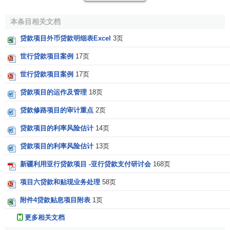
2、
固定资产贷款
必须考虑其他建设资金的配套。国家
规定建设项目必须具有
资本金
，即
投资人
的非债务资金。不
本条目相关文档
同行业的项目所要求的资本金占总投资的比例不同，银行贷
贷款项目外币贷款明细表Excel
3页
款不能作为
项目资本金
。我行通常掌握的项目资本金在30%
世行贷款项目案例
17页
以上。
世行贷款项目案例
17页
3、
固定资产
贷款期限
较长，往往是一次审批，多次发
放，贷款；
利率
一年一定。固定资产贷款以整个项目全部资
贷款项目的运作及管理
18页
金需求为评审对象，一次审批、承诺。而放款阶段是根据工
贷款修路项目的审计重点
2页
程进度和年度贷款计划，逐年、逐笔发放。固定资产贷款合
贷款项目的利率风险估计
14页
同期限是指对项目发放第一笔贷款起至最后一笔贷款还清为
止的期限。合同利率为贷款第一年利率，以后每年要根据
人
贷款项目的利率风险估计
13页
民银行
的利率变动进行调整。
新疆利用亚行贷款项目 -亚行贷款支付研讨会
168页
4、 固定资产贷款是一次性的。一笔固定资产贷款只能
项目六贷款和贴现业务处理
58页
用于借款人的一次
固定资产投资活动
。从项目建设时投入，
附件4贷款贴息项目附表
1页
项目竣工投产产生效益开始归还借款，到银行逐步收回全部
贷款本息，贷款即退出企业生产活动。新的固定资产投资活
更多相关文档
动需要按规定重新立项报批。