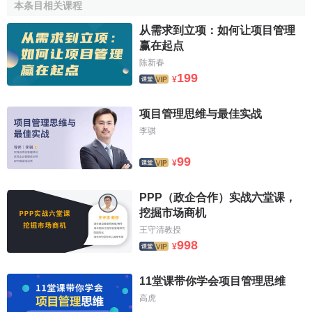
本条目相关课程
5、 固定资产贷款的还款来源主要是借款人的
税后利
从需求到立项：如何让项目管理
润
、
固定资产折旧
，以及其他
自有资金
。
赢在起点
陈新春
6、 固定资产贷款专业性强，管理过程复杂，对客户经
199
¥
理的素质要求较高。
项目管理思维与最佳实战
项目贷款的申请条件
李骐
借款人申请项目贷款应具备以下条件：
99
¥
1. 在银行开立
基本存款帐户
或
一般存款帐户
。实行
贷款
PPP（政企合作）实战六堂课，
证
管理的地区，须持有人民银行颁发的
贷款证
；申请外汇项
挖掘市场商机
目贷款，须持有进口证明或登记文件。
王守清教授
998
¥
2. 项目符合国家
产业政策
、
信贷政策
和我行贷款投向。
3. 项目具有国家规定比例的资本金。
11堂课带你学会项目管理思维
高虎
4. 需要政府有关部门审批的项目，须持有批准文件。