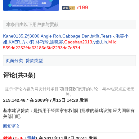
199
¥
5. 借款人信用状况好，
偿债能力
强，管理制度完善，对
外权益性投资比例符合国家有关规定。
本条目由以下用户参与贡献
6. 能够提供合法有效的
担保
。
Kane0135
,
Zfj3000
,
Angle Roh
,
Cabbage
,
Dan
,
鲈鱼
,
Tears~
,
泡芙小
姐
,
KAER
,
方小莉
,
林巧玲
,
连晓雾
,
Gaoshan2013
,
y桑
,
Lin
,
M id
除上述条件外，根据《贷款通则》，
贷款对象
应是经工
559dd2252fda63186d6fd2293dd7d87d
.
商行政管理机关（或主管机关）核准登记的企（事）业法
人、其他经济组织、
个体工商户
或具有中华人民共和国国籍
页面分类
:
贷款类型
的具有
完全民事行为能力
的自然人。借款人还应具备以下基
评论(共3条)
本条件：
1. 恪守信用，有按期还本付息的能力，原应付
贷款利息
提示:评论内容为网友针对条目"
项目贷款
"展开的讨论，与本站观点立场无
关。
和
到期贷款
已清偿；
219.142.46.* 在 2009年7月15日 14:29 发表
2. 除自然人外，应当经工商行政管理机关（主管机关）
基本建设贷款：是指用于经国家有权部门批准的基础设施 应为国家有
办理年检手续；
关部门吧
回复评论
3. 已经开立基本账户或一般存款账户；
雄鸿
(
Talk
|
贡献
) 在 2011年11月7日 20:41 发表