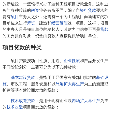
的新途径，一些银行兴办了这种工程项目贷款业务。这种业
务与各种传统的
融资
业务有所不同，除了向
银行贷款
要求的
需有
项目
主办人之外，还需有一个为工程项目而新建立的项
目单位来进行
筹资
、建造和
经营管理
这一项目。这样，项目
的主办人只是项目单位的发起人，其财力与信誉不再是
贷款
的主要担保对象，资金由贷款人直接提供给项目单位。
项目贷款的种类
项目贷款按项目性质、用途、
企业性质
和产品开发生产
不同阶段划分，主要可分为以下几种贷款：
基本建设贷款
：是指用于经国家有关部门批准的
基础设
施
、市政工程、服务设施和以
外延扩大再生产
为主的新建或
扩建等基本建设而发放的贷款；
技术改造贷款
：是用于现有企业以
内涵扩大再生产
为主
的
技术改造
项目而发放的贷款；