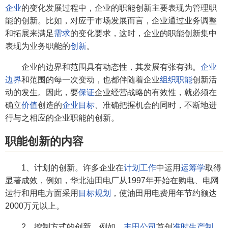
企业
的变化发展过程中，企业的职能创新主要表现为管理职
能的创新。比如，对应于市场发展而言，企业通过业务调整
和拓展来满足
需求
的变化要求，这时，企业的职能创新集中
表现为业务职能的
创新
。
企业的边界和范围具有动态性，其发展有张有弛。
企业
边界
和范围的每一次变动，也都伴随着企业
组织职能
创新活
动的发生。因此，要
保证
企业经营战略的有效性，就必须在
确立
价值
创造的
企业目标
、准确把握机会的同时，不断地进
行与之相应的企业职能的创新。
职能创新的内容
1、计划的创新。许多企业在
计划工作
中运用
运筹学
取得
显著成效，例如，华北油田电厂从1997年开始在购电、电网
运行和用电方面采用
目标规划
，使油田用电费用年节约额达
2000万元以上。
2、控制方式的创新。例如，
丰田公司
首创
准时生产制