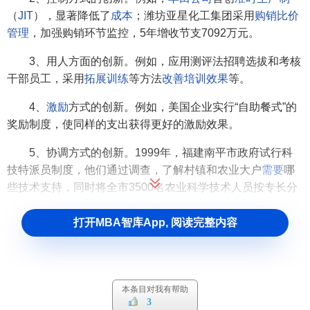
（
JIT
），显著降低了
成本
；潍坊亚星化工集团采用
购销比价
管理
，加强购销环节监控，5年增收节支7092万元。
3、用人方面的创新。例如，应用测评法招聘选拔和考核
干部员工，采用
拓展训练
等方法
改善
培训效果
等。
4、
激励
方式的创新。例如，美国企业实行“自助餐式”的
奖励制度，使同样的支出获得更好的激励效果。
5、协调方式的创新。1999年，福建南平市政府试行科
技特派员制度，他们通过调查，了解村镇和农业大户
需要
哪
些技术支持，同时将全市3500名农业科学技术人员按专长分
类公布，然后将两者对接起来，实行
双向选择
，结果农户收
入和农业科技部门、农业技术人员的收入都大幅度增加。
打开MBA智库App, 阅读完整内容
实际上，由于管理职能互相渗透，有些创新很难归入哪
一种，如
PERT
既是计划新方法，又是控制新方法（重点环节
控制）；
目标管理
既是计划新方法，又是激励、协调新方
本条目对我有帮助
法；
TQC
小组既是控制新方法，又是组织和激励新方法。
3