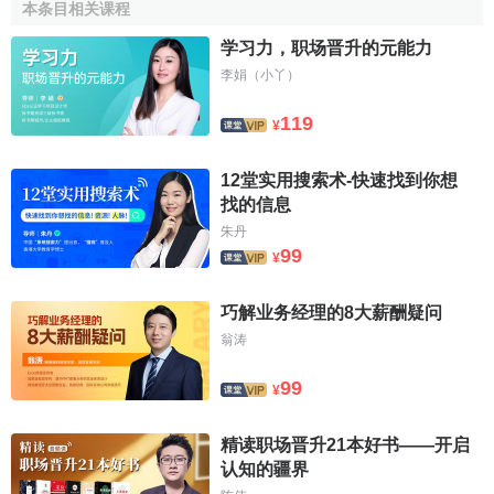
本条目相关课程
与
归属感
。
学习力，职场晋升的元能力
3.交往公正性
李娟（小丫）
交往公正性也是职务晋升公正性的重要内容。交往公正
119
¥
性指员工在与上级的交往过程中受到公平对待的程度。职务
晋升的公正性只有在交往公正性过程中才能实现。交往公平
12堂实用搜索术-快速找到你想
关系到员工是否有真正的发言权，关系到员工是否真正的表
找的信息
示了自己的看法和意见。
决策者
是认真耐心地听取员工的意
朱丹
见，还是搞
形式主义
；员工的意见是否是自愿的，而不是在
99
¥
决策者强迫下做出的；决策者是郑重地向员工解释选拔标
准、决策过程与决策结果。这些都是交往公正性的重要内
巧解业务经理的8大薪酬疑问
容。决策者在与员工的交往中是否诚恳、礼貌、平等都会影
翁涛
响员工发表
意见
的意愿与勇气。
99
¥
[1]
职务晋升的激励作用
精读职场晋升21本好书——开启
认知的疆界
1.职务晋升的
物质激励
作用