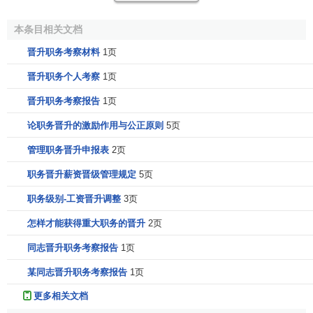
在
内部晋升
决策中，
程序公正性
指人们感觉的
决策过程
的公正程度，是职务晋升的公正性的重要表现。主要表现在
本条目相关文档
以下几个方面：第一，公开性原则。职务晋升必须坚持公正
晋升职务考察材料
1页
性原则。在
内部选拔
前，
管理人员
应向员工公开选拔的
标准
晋升职务个人考察
1页
与程序，要使每个员工都了解晋升的标准，了解晋升对于业
绩、
技术
、资历、能力等方面的要求等相关内容。第二，
一
晋升职务考察报告
1页
致性原则
。职务晋升的一致性原则是指选拔程序与规则对所
论职务晋升的激励作用与公正原则
5页
有符合资格的员工没有偏袒与偏私，一视同仁。第三，结果
可辩驳性原则。职务晋升的结果不一定就是完全合适的，有
管理职务晋升申报表
2页
时候不可避免的也会出现偏私，使得合适的人得不到应有的
职务晋升薪资晋级管理规定
5页
职位
。因此，职务晋升必须要坚持结果可辩驳性原则。员工
职务级别-工资晋升调整
3页
有机会向管理人员提出自己对晋升结果与
决策程序
的疑问或
异议，提出自己的看法。如果
决策
有误，应该加以纠正。第
怎样才能获得重大职务的晋升
2页
四，
双向沟通
原则。一方面在选拔过程中员工应有权参与推
同志晋升职务考察报告
1页
选候选人，并有发表
意见
和建议的
权力
。另一方面管理人员
应倾听员工的意见与建议并向员工解释晋升的标准、程序。
某同志晋升职务考察报告
1页
程序公正性保证了晋升程序的公正、公平与公开，能使员工
更多相关文档
相信
企业
有健全的
制度
，相信
领导
，使其对企业产生信任感