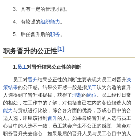
3、具有一定的管理才能。
4、有较强的
组织能力
。
5、胜任晋升后的
职务
。
[1]
职务晋升的公正性
1.
员工
对晋升结果公正性的判断
员工对
晋升
结果公正性的判断主要表现为员工对晋升
决
策结果
的公正感。结果公正感一般是指
员工
认为合适的晋升
人选得到了晋升和提拔，获得了
理想
的
岗位
。员工经过日常
的相处，在工作中的了解，对包括自己在内的各位候选人的
能力
与贡献进行比较，综合各方面的优势，形成心目中的合
适人选，即应该得到
晋升
的人。如果最终晋升的人选与员工
心目中的人选不一致，员工就会产生不公正的感觉，就会对
职务晋升失去信心；如果最后的晋升人员与员工心目中的人