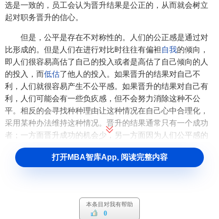
选是一致的，员工会认为晋升结果是公正的，从而就会树立
起对职务晋升的信心。
但是，公平是存在不对称性的。人们的公正感是通过对
比形成的。但是人们在进行对比时往往有偏袒
自我
的倾向，
即人们很容易高估了自己的投入或者是高估了自己倾向的人
的投入，而
低估
了他人的投入。如果晋升的结果对自己不
利，人们就很容易产生不公平感。如果晋升的结果对自己有
利，人们可能会有一些负疚感，但不会努力消除这种不公
平。相反的会寻找种种理由让这种情况在自己心中合理化，
采用某种办法维持这种情况。晋升的结果通常只有一个成功
者；一方面晋升成功的机会少，另一方面因为人们公平感的
倾向性，多数未能晋升的人在得知晋升结果的时候可能会产
打开MBA智库App, 阅读完整内容
生不公平感和失落感。在职务晋升的过程中，企
事业单位
要
保证
职务晋升的公共性，在此原则上使员工对晋升结果做出
公正性的判断。
2.晋升决策程序公正性
本条目对我有帮助
0