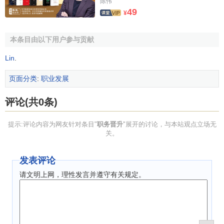
陈伟
物质激烈是职务晋升
激励
的重要内容。不论是在企业还
49
¥
是事业单位，职务的晋升很多时候都伴随着
工资
的提升，即
物质的激励。职务的提升还可以带来
福利
待遇等方面的提
本条目由以下用户参与贡献
升。另外，部分单位职务晋升带来的权力扩大，客观上影响
Lin
.
在职消费
等其它收入方式的改变，这也使得职务晋升的物质
激励作用更加明显。
页面分类
:
职业发展
2.职务晋升的
精神激励
作用
评论(共0条)
激励理论
认为组织成员不仅看中物质上的激励，也看重
提示:评论内容为网友针对条目"
职务晋升
"展开的讨论，与本站观点立场无
工作成绩被认可的表彰、奖励所带来的精神激励。职务晋升
关。
本身就成为对人们
工作业绩
和贡献最大程度的肯定。中国传
统观念中“学而优则仕”等思想从一个侧面上反映了人们对为官
发表评论
和仕途的内心崇拜。职务晋升也正是满足了这一思想。不论
请文明上网，理性发言并遵守有关规定。
是在企业或者是事业单位或者是在政府机关，人们的职务的
晋升都可以说是一种提升，能够满足人们的尊重
需要
，成就
感需要，从而激发人们的工作热情和积极性。
3.职务晋升的权力激励作用