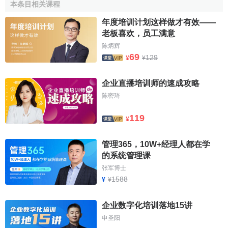
本条目相关课程
年度培训计划这样做才有效——
老板喜欢，员工满意
陈炳辉
69
129
¥
¥
企业直播培训师的速成攻略
陈密琦
119
¥
管理365，10W+经理人都在学
的系统管理课
张军博士
1588
¥
¥
企业数字化培训落地15讲
申圣阳