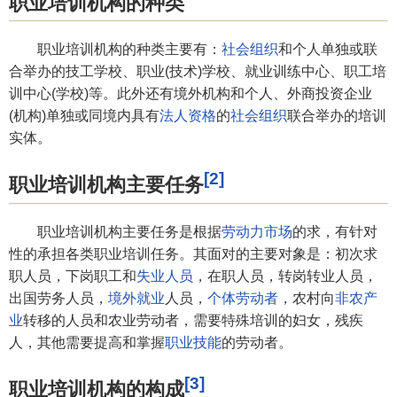
职业培训机构的种类
职业培训机构的种类主要有：
社会组织
和个人单独或联
合举办的技工学校、职业(技术)学校、就业训练中心、职工培
训中心(学校)等。此外还有境外机构和个人、外商投资企业
(机构)单独或同境内具有
法人资格
的
社会组织
联合举办的培训
实体。
[2]
职业培训机构主要任务
职业培训机构主要任务是根据
劳动力市场
的求，有针对
性的承担各类职业培训任务。其面对的主要对象是：初次求
职人员，下岗职工和
失业人员
，在职人员，转岗转业人员，
出国劳务人员，
境外就业
人员，
个体劳动者
，农村向
非农产
业
转移的人员和农业劳动者，需要特殊培训的妇女，残疾
人，其他需要提高和掌握
职业技能
的劳动者。
[3]
职业培训机构的构成