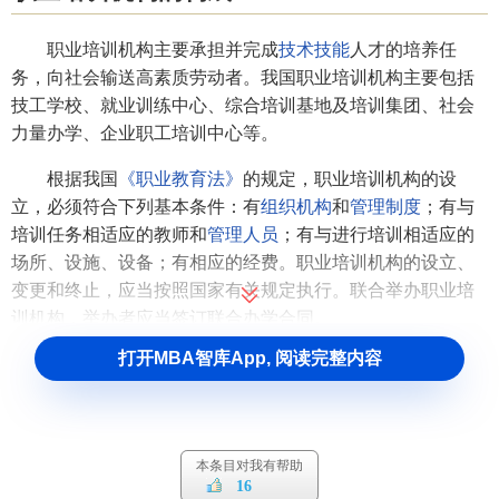
职业培训机构主要承担并完成
技术技能
人才的培养任
务，向社会输送高素质劳动者。我国职业培训机构主要包括
技工学校、就业训练中心、综合培训基地及培训集团、社会
力量办学、企业职工培训中心等。
根据我国
《职业教育法》
的规定，职业培训机构的设
立，必须符合下列基本条件：有
组织机构
和
管理制度
；有与
培训任务相适应的教师和
管理人员
；有与进行培训相适应的
场所、设施、设备；有相应的经费。职业培训机构的设立、
变更和终止，应当按照国家有关规定执行。联合举办职业培
训机构，举办者应当签订联合办学合同。
打开MBA智库App, 阅读完整内容
职业培训机构应根据
劳动力市场
需求，承担各类职业培
训任务，为社会培养具有职业技能的劳动者。其培训对象主
要包括：初次求职人员、下岗职工和失业人员、在职人员、
转岗转业人员、出国劳务人员、境外就业人员、
个体劳动
本条目对我有帮助
者
；农村向非农产业转移进城务工的人员和农业劳动者；需
16