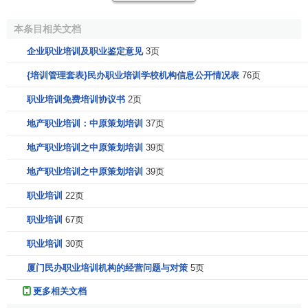
要提供专门
职业培训
的妇女、残疾人、少数民族人员和现役
军人及军队转业人员；其他需要学习、掌握和提高职业技能
本条目相关文档
的劳动者。
企业职业培训及职业鉴定意见
3页
参考文献
{培训管理套表}民办职业培训学校机构信息公开情况表
76页
职业培训免费培训协议书
2页
↑
孟繁超.职业律师大辞典 第一卷.吉林摄影出版
社,2003.3.
地产职业培训：中原策划培训
37页
↑
范围.劳动法精要与依据指引.北京大学出版
地产职业培训之中原策划培训
39页
社,2011.01.
地产职业培训之中原策划培训
39页
↑
鑫源主编.2004最新劳动与社会保障工作指导全书
职业培训卷.银声音像出版社,2004.4.
职业培训
22页
职业培训
67页
职业培训
30页
厦门民办职业培训机构的经营问题与对策
5页
更多相关文档