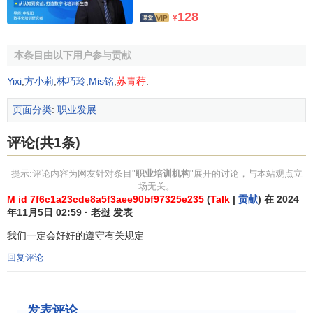
128
¥
本条目由以下用户参与贡献
Yixi
,
方小莉
,
林巧玲
,
Mis铭
,
苏青荇
.
页面分类
:
职业发展
评论(共1条)
提示:评论内容为网友针对条目"
职业培训机构
"展开的讨论，与本站观点立
场无关。
M id 7f6c1a23cde8a5f3aee90bf97325e235
(
Talk
|
贡献
) 在 2024
年11月5日 02:59 · 老挝 发表
我们一定会好好的遵守有关规定
回复评论
发表评论