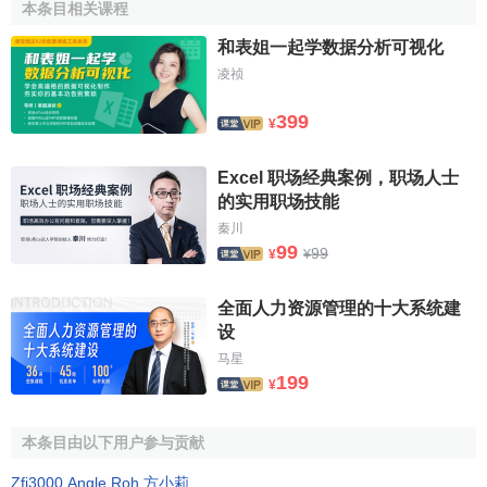
本条目相关课程
采用组距分组时，需要遵循“不重不漏”的原则。“不重”是
指一项数据只能分在其中的某一组，不能在其他组中重复出
和表姐一起学数据分析可视化
现；“不漏”是指组别能够穷尽，即在所分的全部组别中每项数
凌祯
据都能分在其中的某一组，不能遗漏。
399
¥
为解决“不重”的问题，
统计分组
时习惯上规定“上组限不
在内”，即当相邻两组的上下限重叠时，恰好等于某一组上限
Excel 职场经典案例，职场人士
的变量值不算在本组内，而计算在下一组内。例如，在表的
的实用职场技能
分组中，120这一数值不计算在“115－120”这一组内，而计算
秦川
99
99
在“120－125”组中，其余类推。当然，对于
离散变量
，可以
¥
¥
采用相邻两组组限间断的办法解决“不重”的问题。例如，可对
全面人力资源管理的十大系统建
上面的数据做如下的分组，如表:
设
某车间50名工人日加工零件数分组表
马星
199
¥
按零件数分组
频数（人）
频率（％）
105－109
3
6
本条目由以下用户参与贡献
110－114
5
10
Zfj3000
,
Angle Roh
,
方小莉
.