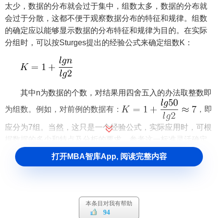
太少，数据的分布就会过于集中，组数太多，数据的分布就
会过于分散，这都不便于观察数据分布的特征和规律。组数
的确定应以能够显示数据的分布特征和规律为目的。在实际
分组时，可以按Sturges提出的经验公式来确定组数K：
其中n为数据的个数，对结果用四舍五入的办法取整数即
为组数。例如，对前例的数据有：
，即
应分为7组。当然，这只是一个经验公式，实际应用时，可根
据数据的多少和特点及分析的要求，参考这一标准灵活确定
组数。
打开MBA智库App, 阅读完整内容
第二步：
确定各组的组距。组距是一个组的上限与下限
的差，可根据全部数据的最大值和最小值及所分的组数来确
定，即组距＝（最大值－最小值）÷组数。例如，对于前例的
本条目对我有帮助
数据，最大值为139，最小值为107，则组距＝（139－107）
94