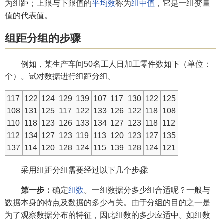
为组距；上限与下限值的
平均数
称为
组中值
，它是一组变量
值的代表值。
组距分组的步骤
例如，某生产车间50名工人日加工零件数如下（单位：
个）。试对数据进行组距分组。
117
122
124
129
139
107
117
130
122
125
108
131
125
117
122
133
126
122
118
108
110
118
123
126
133
134
127
123
118
112
112
134
127
123
119
113
120
123
127
135
137
114
120
128
124
115
139
128
124
121
采用组距分组需要经过以下几个步骤:
第一步：
确定
组数
。一组数据分多少组合适呢？一般与
数据本身的特点及数据的多少有关。由于分组的目的之一是
为了观察数据分布的特征，因此组数的多少应适中。如组数