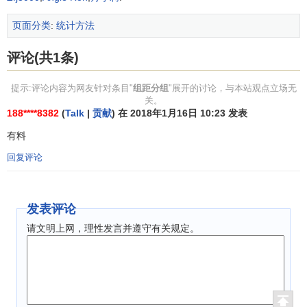
115－119
8
16
120－124
14
28
页面分类
:
统计方法
125－129
10
20
130－134
6
12
评论(共1条)
135－139
4
8
提示:评论内容为网友针对条目"
组距分组
"展开的讨论，与本站观点立场无
合计
50
100
关。
188****8382
(
Talk
|
贡献
) 在 2018年1月16日 10:23 发表
而对于
连续变量
，可以采取相邻两组组限重叠的方法，
有料
根据“上组限不在内”的规定解决不重的问题，也可以对一个组
的上限值采用小数点的形式，小数点的位数根据所要求的精
回复评论
度具体确定。例如，对零件尺寸可以分组为10－11.99、12－
13.99、14－15.99，等等。
发表评论
在组距分组中，如果全部数据中的最大值和最小值与其
请文明上网，理性发言并遵守有关规定。
他数据相差悬殊，为避免出现空白组（即没有变量值的组）
或个别极端值被漏掉，第一组和最后一组可以采取“××以下”及
“××以上”这样的开口组。开口组通常以相邻组的组距作为其组
距。例如，在上面的50个数据中，假定将最小值改为94，最
大值改为160，采用上面的分组就会出现“空白组”，这时可采