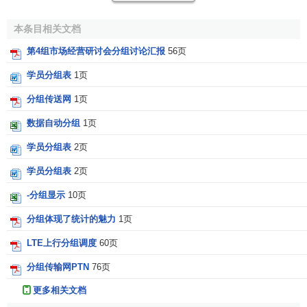
÷7＝4.6。为便于计算，组距宜取5或10的倍数，而且第一组
的下限应低于最小变量值，最后一组的上限应高于最大变量
本条目相关文档
值，因此组距可取5。
第4组市场经营研讨会分组讨论汇报
56页
第三步：
根据分组整理成
频数分布表
。比如对上面的数
学员分组表
1页
据进行分组，可得到下面的频数分布表，见表:
分组传送网
1页
某车间50名工作日加工零件数分组表
数据自动分组
1页
按零件数分组
频数
（人）
频率（％）
学员分组表
2页
105－110
3
6
学员分组表
2页
110－115
5
10
-分组显示
10页
115－120
8
16
120－125
14
28
分组体现了统计的魅力
1页
125－130
10
20
LTE上行分组调度
60页
130－135
6
12
135－140
4
8
分组传输网PTN
76页
合计
50
100
更多相关文档