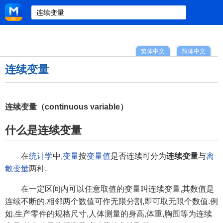
繁体中文
简体中文
连续变量
连续变量（continuous variable）
什么是连续变量
在
统计学
中,
变量
按
变量值
是否连续可分为
连续变量
与
离
散变量
两种.
在一定区间内可以任意取值的变量叫连续变量,其数值是
连续不断的,相邻两个数值可作无限分割,即可取无限个数值.例
如,生产零件的规格尺寸,人体测量的身高,体重,胸围等为连续