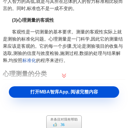
个人智力的高低,就是与其所在总体的人的智力标准相比较而
言的。同时,标准也不是一成不变的。
(3)心理测量的客观性
客观性是一切测量的基本要求。测量的客观性实际上就
是测验的标准化问题。心理测量是一门科学,因此它的测量结
果应该是客观的。它的每一个步骤,无论是测验项目的收集与
选取,测验的信度与效度检验,施测过程,数据的处理与结果解
释,均按照
标准化
的程序来进行。
心理测量的分类
通常按照心理测量功能分类
打开MBA智库App, 阅读完整内容
(1)
能力测验
从心理测量的观点来看,可将其分为实际能力与
潜在能
力
。实际能力是代表个人已有的知识、经验与技能,是学习的
本条目对我有帮助
36
结果。潜在能力是个人给予一定的学习机会时,其行为能达到