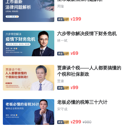
周璇
199
¥
六步带你解决疫情下财务危机
林一斌
69
¥
贾康谈个税——人人都要搞懂的
个税和社保新政
贾康
99
¥
老板必懂的税筹三十六计
宋守成
299
980
¥
¥