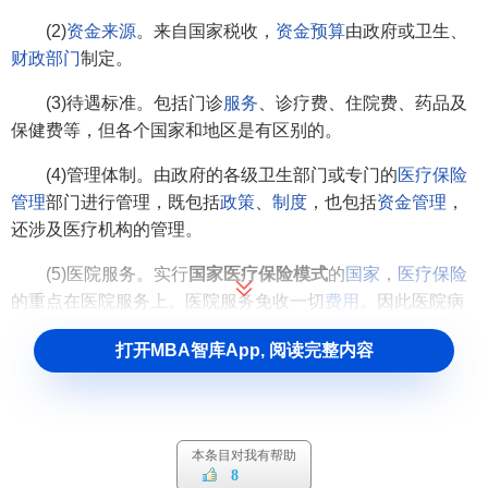
(2)
资金来源
。来自国家税收，
资金预算
由政府或卫生、
财政部门
制定。
(3)待遇标准。包括门诊
服务
、诊疗费、住院费、药品及
保健费等，但各个国家和地区是有区别的。
(4)管理体制。由政府的各级卫生部门或专门的
医疗保险
管理
部门进行管理，既包括
政策
、
制度
，也包括
资金管理
，
还涉及医疗机构的管理。
(5)医院服务。实行
国家医疗保险模式
的
国家
，
医疗保险
的重点在医院服务上。医院服务免收一切
费用
。因此医院病
床普遍紧张，
政府
既要建立大批公立医院以供
医疗服务
用，
打开MBA智库App, 阅读完整内容
又要加强医院的管理。
(6)全科医生的特殊地位。在国家
医疗保险制度
中，全科
医生具有重要作用，他是病人就医的第一关，按照规定，参
加保险的每个公民都须选择一名全科医生，全科医生负责疾
本条目对我有帮助
8
病诊断处置、
健康咨询
、
体格检查
、开处方、转诊等医疗服