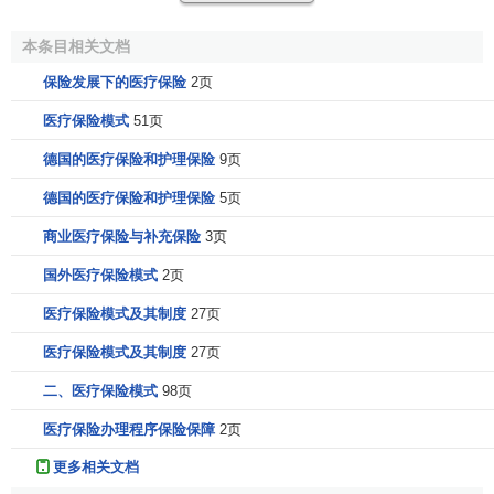
务项目。所以全科医生的地位和作用显得非常重要。
本条目相关文档
(7)社区保健服务。社区保健服务是成功实施国家医疗保
保险发展下的医疗保险
2页
险的重要环节，实行国家医疗保险模式的国家，都建立了不
同类型的社区卫生中心，如全科医生诊所、老年公寓、儿童
医疗保险模式
51页
保健中心等，确保了医疗保险服务功能全面，就医方便。
德国的医疗保险和护理保险
9页
参考文献
德国的医疗保险和护理保险
5页
商业医疗保险与补充保险
3页
郭士征主编,社会保障学,上海财经大学出版社,2009.11,
国外医疗保险模式
2页
第201页
医疗保险模式及其制度
27页
医疗保险模式及其制度
27页
二、医疗保险模式
98页
医疗保险办理程序保险保障
2页
更多相关文档