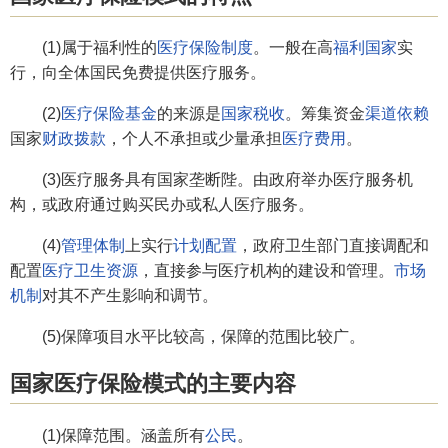
(1)属于福利性的
医疗保险制度
。一般在高
福利国家
实
行，向全体国民免费提供医疗服务。
(2)
医疗保险基金
的来源是
国家税收
。筹集资金
渠道依赖
国家
财政拨款
，个人不承担或少量承担
医疗费用
。
(3)医疗服务具有国家垄断陛。由政府举办医疗服务机
构，或政府通过购买民办或私人医疗服务。
(4)
管理体制
上实行
计划配置
，政府卫生部门直接调配和
配置
医疗卫生资源
，直接参与医疗机构的建设和管理。
市场
机制
对其不产生影响和调节。
(5)保障项目水平比较高，保障的范围比较广。
国家医疗保险模式的主要内容
(1)保障范围。涵盖所有
公民
。