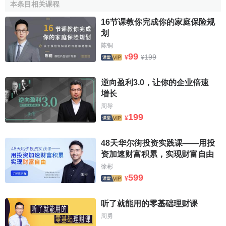
本条目相关课程
16节课教你完成你的家庭保险规
划
陈铜
99
199
¥
¥
逆向盈利3.0，让你的企业倍速
增长
周导
199
¥
48天华尔街投资实践课——用投
资加速财富积累，实现财富自由
徐彬
599
¥
听了就能用的零基础理财课
周勇