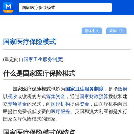
繁体中文
简体中文
国家医疗保险模式
(重定向自
国家卫生服务制度
)
什么是国家医疗保险模式
国家医疗保险模式
也称为
国家卫生服务制度
，是指
政府
以
税收
或缴税的方式
筹集资金
，通过
国家
财政预算
拨款和建
立
专项基金
的形式，向
医疗机构
提供
资金
，由医疗机构向国
民提供免费或低收费的
医疗服务
。英国和澳大利亚都是实行
国家医疗保险模式的国家。
国家医疗保险模式的特点