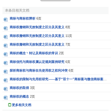
恶意注册的具体情形有：
本条目相关文档
(1)抢先注册他人已经使用并有一定影响的商标；
商标与商标权辨析
6页
(2)就相同或者
类似商品
申请注册的商标是复制、摹仿或
商标权撤销和无效制度之区分及其意义
8页
者翻译他人未在中国商注册的
驰名商标
，容易导致混淆的；
商标权撤销和无效制度之区分及其意义
11页
(3)就不相同或者不相类似商品申请注册的商标是复制、
商标权撤销和无效制度之区分及其意义
7页
摹仿或者翻译他人已：经在中国注册的
驰名商标
，误导
公
商标的概念丶转让及商标权的常识
2页
众
，致使该驰名商标注册人的利益可能受到损律害的；
商标信托与商标权属认定规则案例研究
6页
(4)未经授权，
代理人
或者代表人以自己的名义将被代理
人或者被代表人的商一标进行注册的；
探析商标权与商标在先使用权之权利冲突
6页
商标权的限制与先用权研究——基于“双十一”商标案与微信商标案的司法分析
(5)商标中有商品的
地理标志
，而该商品并非来源于该标
志所标示的地区，且
商标权人
是恶意申请注册并获得核准
商标权的取得
3页
的。
商标权的概念
2页
(三)注册商标争议
更多相关文档