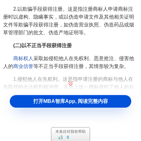
2.以欺骗手段获得注册。这是指注册商标人申请商标注
册时以虚构、隐瞒事实，或以伪造申请文件及其他相关证明
文件等欺骗手段获得注册，如伪造营业执照、伪造药品或烟
草管理部门的批文、伪造产地证明等。
(二)以不正当手段获得注册
商标权人
采取如侵犯他人在先权利、恶意抢注、侵害他
人的
商业信誉
等不正当手段获得注册，其情形较为复杂。
1.侵犯他人在先权利。这是指申请注册的商标与他人在
先取得的合法权利相冲突，实质上这一商标侵犯了他人的在
先权利，如
著作权
、外观设计专利权、
肖像权
、
姓名权
、
商
打开MBA智库App, 阅读完整内容
号权
等
民事权利
。这类商标权无效的原因在于，申请人将他
人享有的权利作为自己的商标申请注册，这是
侵权行为
，是
法律所不能容忍的。
2.恶意注册。这是指注册商标人申请注册时违反了诚信
本条目对我有帮助
0
原则，恶意将他人有影响的商标、驰名的商标等申请注册。