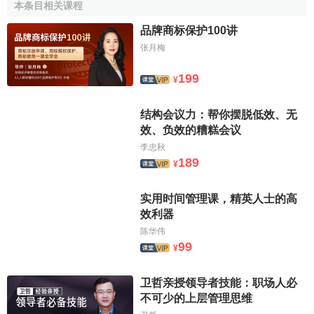
本条目相关课程
注册商标争议是指，在先注册人认为后注册的商标与自
己在同一种或者类似的商品或服务上注册的
商标相同
或近似
品牌商标保护100讲
而提出的争议。根据保护在先原则，在先注册的商标权人有
张月梅
权请求撤销在后注册的商标。
199
¥
[2]
商标权无效的程序
结构会议力：帮你摆脱低效、无
效、负效的糟糕会议
对应于
商标权
不同的无效情形，商标权无效的程序亦有
李忠秋
所不同。
189
¥
(一)对于注册商标有明显瑕疵的商标权无效程序有两种：
一是
商标局
可依职权主动撤销该注册商标；二是其他单位或
实用时间管理课，精英人士的高
效利器
者个人可以请求
商标评审委员会
裁定撤销该注册商标。
陈华伟
(二)对于不当注册的商标，商标所有人或者利害关系人可
99
¥
自
商标注册
之起五年内请求
商标评审委员会
裁定撤销该注册
商标。对恶意注册的，驰名商标所有人不受五年的时间限
卫哲亲授领导者技能：职场人必
制。
不可少的上层管理思维