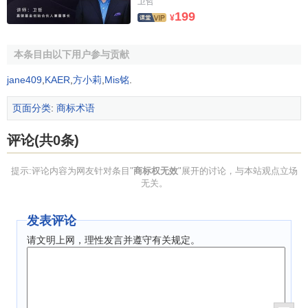
卫哲
(三)对于注册商标争议的，在先注册商标权人可自被争议
199
¥
商标核准注册之日起五年内，向商标评审委员会申请裁定撤
销在后注册的商标。
本条目由以下用户参与贡献
对于商标权无效提起的时间，因无效的原因不同，法律
jane409
,
KAER
,
方小莉
,
Mis铭
.
的规定也不相同。对于注册商标有明显瑕疵的，商标局主动
撤销与其他单位或个人提出申请确认无效没有时间的限制。
页面分类
:
商标术语
对于不正当注册或争议的商标，提起无效的时间限定于自被
评论(共0条)
提出无效的
商标注册
之日起五年。这是因为，如果在五年之
内权利人或利害关系人不行使权利，注册商标人则由于长期
提示:评论内容为网友针对条目"
商标权无效
"展开的讨论，与本站观点立场
使用，具有了一定的商业信誉。此时再为制止，则给
注册商
无关。
标权
人造成的损失较大。况且，商标权人或利害关系人怠于
行使自己的权利，法律自然没有必要格外对其进行保护。但
发表评论
对于恶意注册的，驰名商标所有人不受五年时间限制。原因
请文明上网，理性发言并遵守有关规定。
在于，这种恶意注册的目的不是在于注册后通过使用创造自
身的
商誉
，而是为了
搭便车
，利用他人驰名商标的声誉获取
不正当的利益，况且还垄断了这一市场，阻止真正的驰名商
标人的使用。这是与商标立法的精神相悖的。