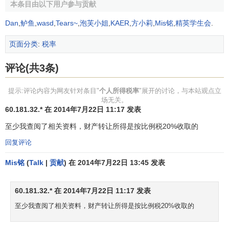
本条目由以下用户参与贡献
Dan
,
鲈鱼
,
wasd
,
Tears~
,
泡芙小姐
,
KAER
,
方小莉
,
Mis铭
,
精英学生会
.
页面分类
:
税率
评论(共3条)
提示:评论内容为网友针对条目"
个人所得税率
"展开的讨论，与本站观点立
场无关。
60.181.32.* 在 2014年7月22日 11:17 发表
至少我查阅了相关资料，财产转让所得是按比例税20%收取的
回复评论
Mis铭
(
Talk
|
贡献
) 在 2014年7月22日 13:45 发表
60.181.32.* 在 2014年7月22日 11:17 发表
至少我查阅了相关资料，财产转让所得是按比例税20%收取的