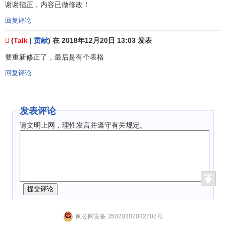
谢谢指正，内容已做修改！
回复评论

(
Talk
|
贡献
) 在 2018年12月20日 13:03 发表
要重新修正了，最后是有个表格
回复评论
发表评论
请文明上网，理性发言并遵守有关规定。
闽公网安备 35020302032707号