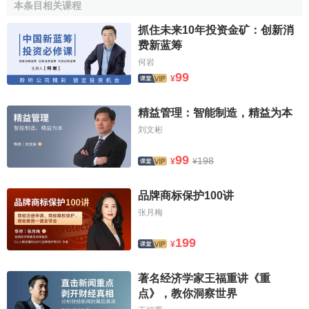
（某类人与本联盟国家的国民同样待遇）
本条目相关课程
本联盟以外各国的国民，在本联盟一个国家的领土内设
抓住未来10年投资金矿：创新消
费新蓝筹
有住所或有真实和有效的工商业营业所的，应享有与本联盟
国家国民同样的待遇。
何岩
99
¥
第四条
精益管理：智能制造，精益为本
刘文彬
（A.至I.专利、实用新型、外观设计、商标、发明人证
书：优先权.G.专利：申请的分案）
99
198
¥
¥
A.（1）已经在本联盟的一个国家正式提出专利、实用新
型注册、外观设计注册或商标注册的申请的任何人，或其权
品牌商标保护100讲
利继承 人，为了在其他国家提出申请，在以下规定的期间内
张月梅
应享有优先权。
199
¥
（2）依照本联盟任何国家的本国立法，或依照本联盟各
国之间缔结的双边或多边条约，与正规的国家申请相当的任
著名经济学家王福重讲《重
何申请，应认为产生优先权。
点》，教你洞察世界