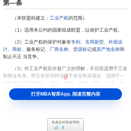
第—条
（本联盟的建立；
工业产权
的范围）
（1）适用本公约的国家组成联盟，以保护工业产权。
（2）工业产权的保护对象有
专利
、
实用新型
、
外观设
计
、
商标
、服务标记、
厂商名称
、
货源标记
或
原产地名称
和
制止不正 当竞争。
（3）对工业产权应作最广义的理解，不仅应适用于工业
和商业本身，而且也应同样适用于农业和采掘业，适用于一
切制成品或天然产品，例如：
酒类
、谷物、烟叶、水果、牲
畜、
矿产品
、矿泉水、啤酒、花卉和谷类的粉。
打开MBA智库App, 阅读完整内容
（4）专利应包括本联盟国家的法律所承认的各种工业专
利，如输入专利、改进专利、
增补专利
和增补证书等。
第二条
本条目对我有帮助
8