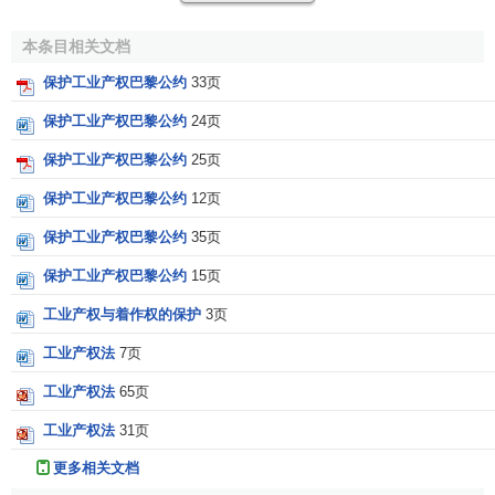
（本联盟各国国民的
国民待遇
）
本条目相关文档
（1）本联盟任何国家的国民，在保护工业产权方面，在
保护工业产权巴黎公约
33页
本联盟所有其他国家内应享有各该国法律现在授予或今后可
保护工业产权巴黎公约
24页
能授予 各该国国民的各种利益，一切都不应损害本公约特别
规定的权利，因此，他们应和各该国国民享有同样的保护，
保护工业产权巴黎公约
25页
对侵犯他们的权利享有同样的法律上的救济手段，但是以他
保护工业产权巴黎公约
12页
们遵守对各该国国民规定的条件和手续为限。
保护工业产权巴黎公约
35页
（2）但是，对于本联盟国家的国民不得规定在其要求保
保护工业产权巴黎公约
15页
护的国家须有住所或营业所才能享有工业产权。
工业产权与着作权的保护
3页
（3）本联盟每一国家法律中关于司法和
行政程序
、管辖
工业产权法
7页
权、以及指定送达地址或委派代理人的规定，工业产权法中
可能有要求的，均明确地予以保留。
工业产权法
65页
工业产权法
31页
第三条
更多相关文档