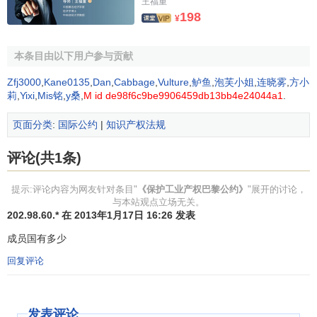
王福重
（3）正规的国家申请是指足以确定在有关国家中提出申
198
¥
请日期的任何申请，而不问该申请以后的结局如何。
本条目由以下用户参与贡献
B.因此，在上述期间届满前在本联盟的任何其他国家后
来提出的任何申请，不应由于在这期间完成的任何行为，特
Zfj3000
,
Kane0135
,
Dan
,
Cabbage
,
Vulture
,
鲈鱼
,
泡芙小姐
,
连晓雾
,
方小
别是另外 一项申请的提出、发明的公布或利用、外观设计复
莉
,
Yixi
,
Mis铭
,
y桑
,
M id de98f6c9be9906459db13bb4e24044a1
.
制品的出售、或商标的使用而成为无效，而且这些行为不能
页面分类
:
国际公约
|
知识产权法规
产生任何第三人的 权利或个人占有的任何权利。第三人在作
为优先权根据的第一次申请的日期以前所取得的权利，依照
评论(共1条)
本联盟每一国家的国内法予 以保留。
提示:评论内容为网友针对条目"
《保护工业产权巴黎公约》
"展开的讨论，
C.（1）上述优先权的期间，对于
专利
和实用新型应为十
与本站观点立场无关。
二个月，对于外观设计和商标应为六个月。
202.98.60.* 在 2013年1月17日 16:26 发表
成员国有多少
（2）这些期间应自第一次申请的申请日起算；申请日不
应计入期间之内。
回复评论
（3）如果期间的最后一日是请求保护地国家的法定假日
或者是主管机关不接受申请的日子，期间应延至其后的第一
发表评论